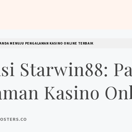
ALAM INI, COBA SLOT X
dana untuk peluang maxwin. Kesempatan besar untuk menang se
 ANDA MENUJU PENGALAMAN KASINO ONLINE TERBAIK
si Starwin88: P
man Kasino Onl
OSTERS.CO