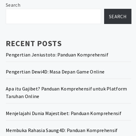
Search
SEARCH
RECENT POSTS
Pengertian Jeniustoto: Panduan Komprehensif
Pengertian Dewi4D: Masa Depan Game Online
Apa itu Gajibet? Panduan Komprehensif untuk Platform
Taruhan Online
Menjelajahi Dunia Majestibet: Panduan Komprehensif
Membuka Rahasia Saung4D: Panduan Komprehensif