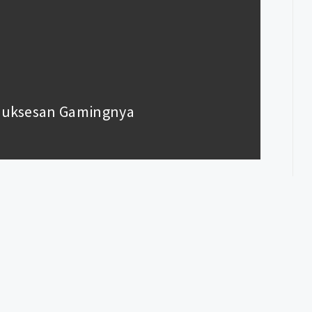
esuksesan Gamingnya