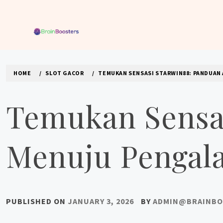
Skip
to
content
SLOT PG SOFT GACOR M
Mainkan slot gacor PG Soft X500 malam ini dengan deposit 
DANA
HOME
SLOT GACOR
TEMUKAN SENSASI STARWIN88: PANDUAN
Temukan Sensa
Menuju Pengala
PUBLISHED ON
JANUARY 3, 2026
BY
ADMIN@BRAINBO