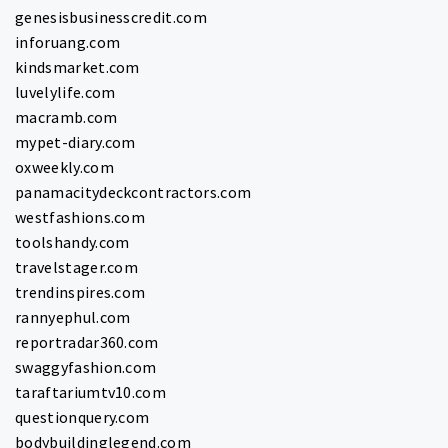
genesisbusinesscredit.com
inforuang.com
kindsmarket.com
luvelylife.com
macramb.com
mypet-diary.com
oxweekly.com
panamacitydeckcontractors.com
westfashions.com
toolshandy.com
travelstager.com
trendinspires.com
rannyephul.com
reportradar360.com
swaggyfashion.com
taraftariumtv10.com
questionquery.com
bodybuildinglegend.com