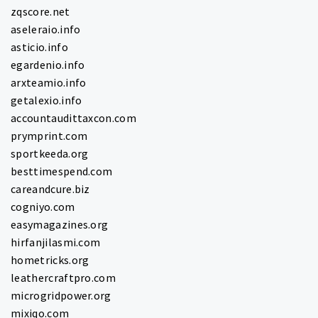
zqscore.net
aseleraio.info
asticio.info
egardenio.info
arxteamio.info
getalexio.info
accountaudittaxcon.com
prymprint.com
sportkeeda.org
besttimespend.com
careandcure.biz
cogniyo.com
easymagazines.org
hirfanjilasmi.com
hometricks.org
leathercraftpro.com
microgridpower.org
mixiqo.com