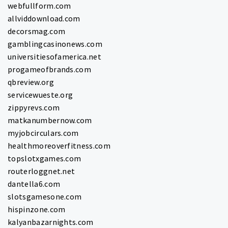
webfullform.com
allviddownload.com
decorsmag.com
gamblingcasinonews.com
universitiesofamerica.net
progameofbrands.com
qbreview.org
servicewueste.org
zippyrevs.com
matkanumbernow.com
myjobcirculars.com
healthmoreoverfitness.com
topslotxgames.com
routerloggnet.net
dantella6.com
slotsgamesone.com
hispinzone.com
kalyanbazarnights.com