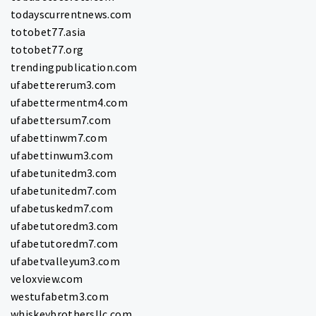
todayscurrentnews.com
totobet77.asia
totobet77.org
trendingpublication.com
ufabettererum3.com
ufabettermentm4.com
ufabettersum7.com
ufabettinwm7.com
ufabettinwum3.com
ufabetunitedm3.com
ufabetunitedm7.com
ufabetuskedm7.com
ufabetutoredm3.com
ufabetutoredm7.com
ufabetvalleyum3.com
veloxview.com
westufabetm3.com
whiskeybrothersllc.com