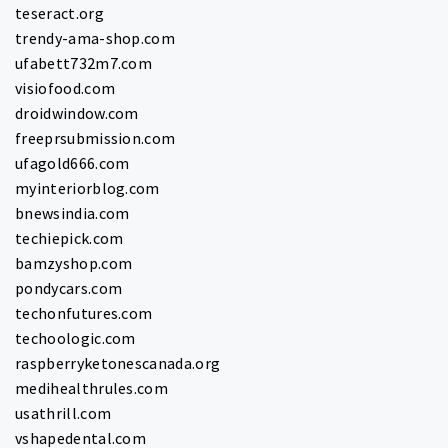
teseract.org
trendy-ama-shop.com
ufabett732m7.com
visiofood.com
droidwindow.com
freeprsubmission.com
ufagold666.com
myinteriorblog.com
bnewsindia.com
techiepick.com
bamzyshop.com
pondycars.com
techonfutures.com
techoologic.com
raspberryketonescanada.org
medihealthrules.com
usathrill.com
vshapedental.com