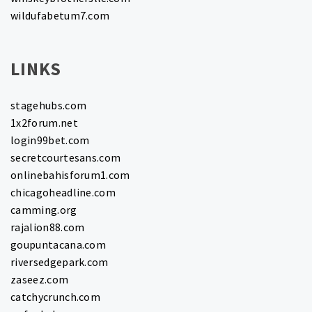
wildufabetum7.com
LINKS
stagehubs.com
1x2forum.net
login99bet.com
secretcourtesans.com
onlinebahisforum1.com
chicagoheadline.com
camming.org
rajalion88.com
goupuntacana.com
riversedgepark.com
zaseez.com
catchycrunch.com