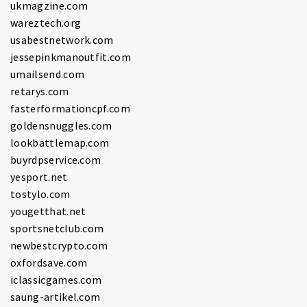
ukmagzine.com
wareztech.org
usabestnetwork.com
jessepinkmanoutfit.com
umailsend.com
retarys.com
fasterformationcpf.com
goldensnuggles.com
lookbattlemap.com
buyrdpservice.com
yesport.net
tostylo.com
yougetthat.net
sportsnetclub.com
newbestcrypto.com
oxfordsave.com
iclassicgames.com
saung-artikel.com