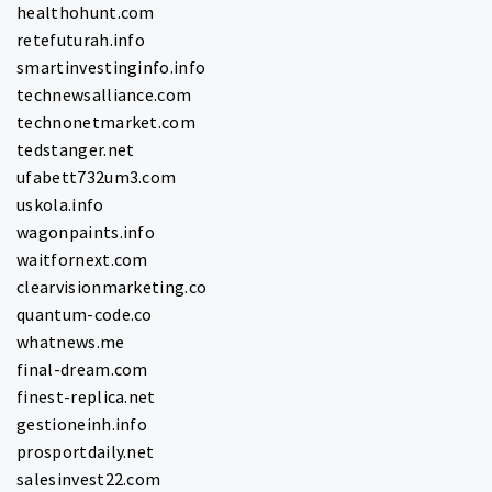
healthohunt.com
retefuturah.info
smartinvestinginfo.info
technewsalliance.com
technonetmarket.com
tedstanger.net
ufabett732um3.com
uskola.info
wagonpaints.info
waitfornext.com
clearvisionmarketing.co
quantum-code.co
whatnews.me
final-dream.com
finest-replica.net
gestioneinh.info
prosportdaily.net
salesinvest22.com