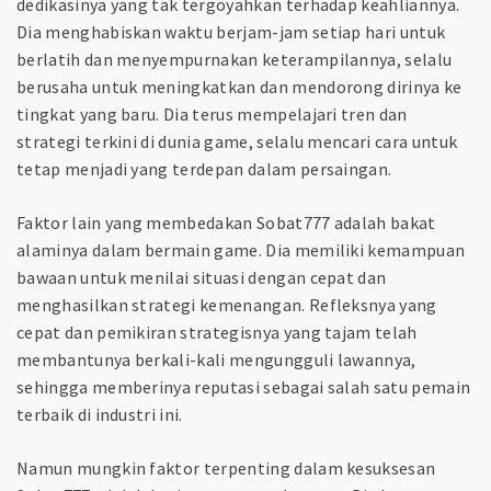
dedikasinya yang tak tergoyahkan terhadap keahliannya.
Dia menghabiskan waktu berjam-jam setiap hari untuk
berlatih dan menyempurnakan keterampilannya, selalu
berusaha untuk meningkatkan dan mendorong dirinya ke
tingkat yang baru. Dia terus mempelajari tren dan
strategi terkini di dunia game, selalu mencari cara untuk
tetap menjadi yang terdepan dalam persaingan.
Faktor lain yang membedakan Sobat777 adalah bakat
alaminya dalam bermain game. Dia memiliki kemampuan
bawaan untuk menilai situasi dengan cepat dan
menghasilkan strategi kemenangan. Refleksnya yang
cepat dan pemikiran strategisnya yang tajam telah
membantunya berkali-kali mengungguli lawannya,
sehingga memberinya reputasi sebagai salah satu pemain
terbaik di industri ini.
Namun mungkin faktor terpenting dalam kesuksesan