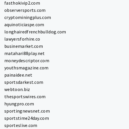
fasthokivip2.com
observersports.com
cryptominingplus.com
aquinoticiaspe.com
longhairedfrenchbulldog.com
lawyersforhire.co
businemarket.com
matahari88play.net
moneydescriptor.com
youthsmagazine.com
painaidee.net
sportsdarkest.com
webtoon.biz
thesportswires.com
hyungpro.com
sportingnewsnet.com
sportstime24day.com
sporteslive.com