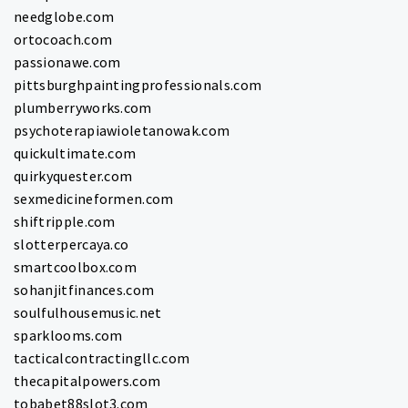
needglobe.com
ortocoach.com
passionawe.com
pittsburghpaintingprofessionals.com
plumberryworks.com
psychoterapiawioletanowak.com
quickultimate.com
quirkyquester.com
sexmedicineformen.com
shiftripple.com
slotterpercaya.co
smartcoolbox.com
sohanjitfinances.com
soulfulhousemusic.net
sparklooms.com
tacticalcontractingllc.com
thecapitalpowers.com
tobabet88slot3.com