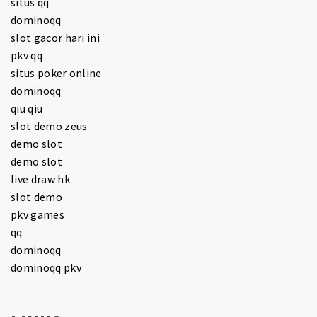
situs qq
dominoqq
slot gacor hari ini
pkv qq
situs poker online
dominoqq
qiu qiu
slot demo zeus
demo slot
demo slot
live draw hk
slot demo
pkv games
qq
dominoqq
dominoqq pkv