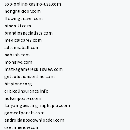
top-online-casino-usa.com
honghuidoor.com
flowingtravel.com
nineniki.com
brandiospecialists.com
medicalcare7.com
adtennaball.com
nabzah.com
mongive.com
matkagameresultsview.com
getsolutionsonline.com
hispinner.org
criticalinsurance.info
nokariposter.com
kalyan-guessing-nightplay.com
gameofpanels.com
androidappsdownloader.com
usetimenow.com