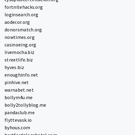
fortnitehacks.org
loginsearch.org
aodecor.org
donorsmatch.org
nowtimes.org
casinoeing.org
livemocha.biz
streetlife.biz
hyves.biz
enoughinfo.net
pinhive.net
warnabet.net
bollym4u.me
bolly2tollyblog.me
pandaclub.me
flyttevask.io
byhous.com