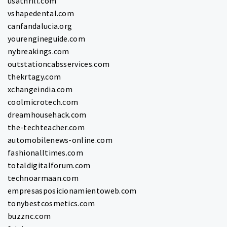
usathrill.com
vshapedental.com
canfandalucia.org
yourengineguide.com
nybreakings.com
outstationcabsservices.com
thekrtagy.com
xchangeindia.com
coolmicrotech.com
dreamhousehack.com
the-techteacher.com
automobilenews-online.com
fashionalltimes.com
totaldigitalforum.com
technoarmaan.com
empresasposicionamientoweb.com
tonybestcosmetics.com
buzznc.com