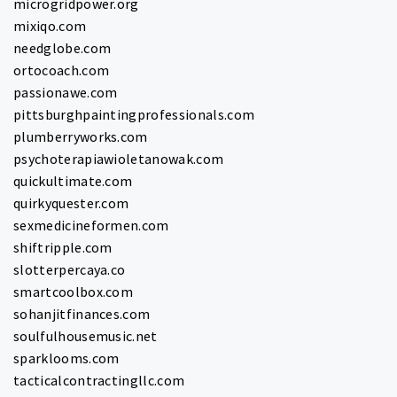
microgridpower.org
mixiqo.com
needglobe.com
ortocoach.com
passionawe.com
pittsburghpaintingprofessionals.com
plumberryworks.com
psychoterapiawioletanowak.com
quickultimate.com
quirkyquester.com
sexmedicineformen.com
shiftripple.com
slotterpercaya.co
smartcoolbox.com
sohanjitfinances.com
soulfulhousemusic.net
sparklooms.com
tacticalcontractingllc.com