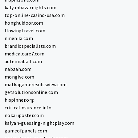
kalyanbazarnights.com
top-online-casino-usa.com
honghuidoor.com
flowingtravel.com
nineniki.com
brandiospecialists.com
medicalcare7.com
adtennaball.com
nabzah.com
mongive.com
matkagameresultsview.com
getsolutionsonline.com
hispinner.org
criticalinsurance.info
nokariposter.com
kalyan-guessing-nightplay.com
gameofpanels.com