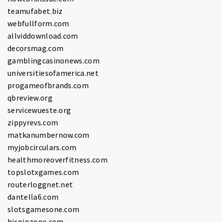
teamufabet.biz
webfullform.com
allviddownload.com
decorsmag.com
gamblingcasinonews.com
universitiesofamerica.net
progameofbrands.com
qbreview.org
servicewueste.org
zippyrevs.com
matkanumbernow.com
myjobcirculars.com
healthmoreoverfitness.com
topslotxgames.com
routerloggnet.net
dantella6.com
slotsgamesone.com
hispinzone.com