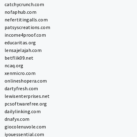
catchycrunch.com
nofaphub.com
nefertitingalls.com
patsyscreations.com
income4proof.com
educaritas.org
lensajelajah.com
betflik09.net
ncaq.org
xenmicro.com
onlineshopera.com
dartyfresh.com
lewisenterprises.net
pcsoftwarefree.org
dailylinking.com
dnafyx.com
giocolenuvole.com
iyouessential.com