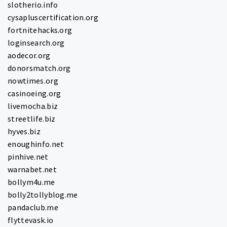
slotherio.info
cysapluscertification.org
fortnitehacks.org
loginsearch.org
aodecor.org
donorsmatch.org
nowtimes.org
casinoeing.org
livemocha.biz
streetlife.biz
hyves.biz
enoughinfo.net
pinhive.net
warnabet.net
bollym4u.me
bolly2tollyblog.me
pandaclub.me
flyttevask.io