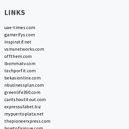
LINKS
uae-times.com
gamerifys.com
inspiratif.net
vsmsnetworks.com
offthem.com
ibommatv.com
techporfit.com
bekasionline.com
nbusinessplan.com
greenlife360.com
cantshoutitout.com
expressufabet.biz
mypuertoplata.net
thepioneerxpress.com
howtofixissue.com