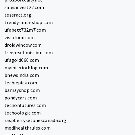
salesinvest22.com
teseract.org
trendy-ama-shop.com
ufabett732m7.com
visiofood.com
droidwindow.com
freeprsubmission.com
ufagold666.com
myinteriorblog.com
bnewsindia.com
techiepick.com
bamzyshop.com
pondycars.com
techonfutures.com
techoologic.com
raspberryketonescanada.org
medihealthrules.com