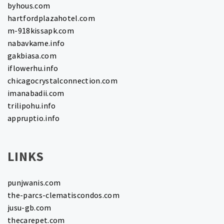
byhous.com
hartfordplazahotel.com
m-918kissapk.com
nabavkame.info
gakbiasa.com
iflowerhu.info
chicagocrystalconnection.com
imanabadii.com
trilipohu.info
appruptio.info
LINKS
punjwanis.com
the-parcs-clematiscondos.com
jusu-gb.com
thecarepet.com