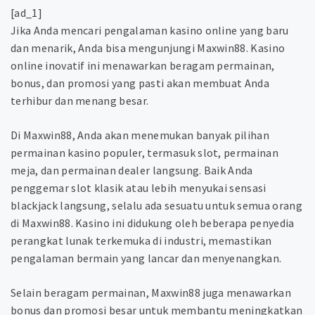
[ad_1]
Jika Anda mencari pengalaman kasino online yang baru
dan menarik, Anda bisa mengunjungi Maxwin88. Kasino
online inovatif ini menawarkan beragam permainan,
bonus, dan promosi yang pasti akan membuat Anda
terhibur dan menang besar.
Di Maxwin88, Anda akan menemukan banyak pilihan
permainan kasino populer, termasuk slot, permainan
meja, dan permainan dealer langsung. Baik Anda
penggemar slot klasik atau lebih menyukai sensasi
blackjack langsung, selalu ada sesuatu untuk semua orang
di Maxwin88. Kasino ini didukung oleh beberapa penyedia
perangkat lunak terkemuka di industri, memastikan
pengalaman bermain yang lancar dan menyenangkan.
Selain beragam permainan, Maxwin88 juga menawarkan
bonus dan promosi besar untuk membantu meningkatkan