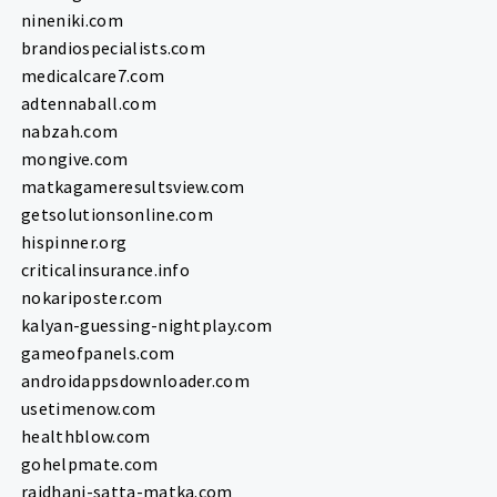
nineniki.com
brandiospecialists.com
medicalcare7.com
adtennaball.com
nabzah.com
mongive.com
matkagameresultsview.com
getsolutionsonline.com
hispinner.org
criticalinsurance.info
nokariposter.com
kalyan-guessing-nightplay.com
gameofpanels.com
androidappsdownloader.com
usetimenow.com
healthblow.com
gohelpmate.com
rajdhani-satta-matka.com