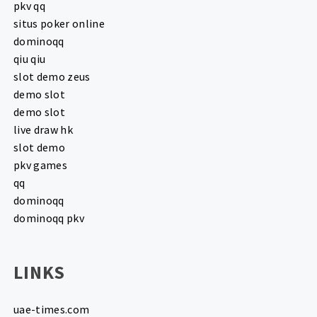
pkv qq
situs poker online
dominoqq
qiu qiu
slot demo zeus
demo slot
demo slot
live draw hk
slot demo
pkv games
qq
dominoqq
dominoqq pkv
LINKS
uae-times.com