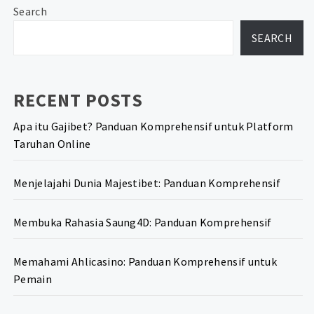
Search
SEARCH
RECENT POSTS
Apa itu Gajibet? Panduan Komprehensif untuk Platform
Taruhan Online
Menjelajahi Dunia Majestibet: Panduan Komprehensif
Membuka Rahasia Saung4D: Panduan Komprehensif
Memahami Ahlicasino: Panduan Komprehensif untuk
Pemain