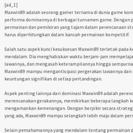
[ad_1]
Maxwin89 adalah seorang gamer ternama di dunia game komp
performa dominannya di berbagai turnamen game. Dengan
permainan dan pemikiran yang tajam dalam perencanaan str
harus diperhitungkan dalam kancah permainan kompetitif.
Salah satu aspek kunci kesuksesan Maxwin89 terletak pa
mendalam. Dia menghabiskan waktu berjam-jam mempelajar
lawannya, dan mengasah keterampilannya hingga sempurna
Maxwin89 mampu mengantisipasi pergerakan lawannya dan b
keuntungan signifikan di setiap pertandingan.
Aspek penting lainnya dari dominasi Maxwin89 adalah perenc
merencanakan gerakannya, memikirkan beberapa langkah k
mengamankan kemenangan. Dengan berpikir secara strategi
yang ada, Maxwin89 mampu selangkah lebih maju dalam persa
Selain pemahamannya yang mendalam tentang permainan da