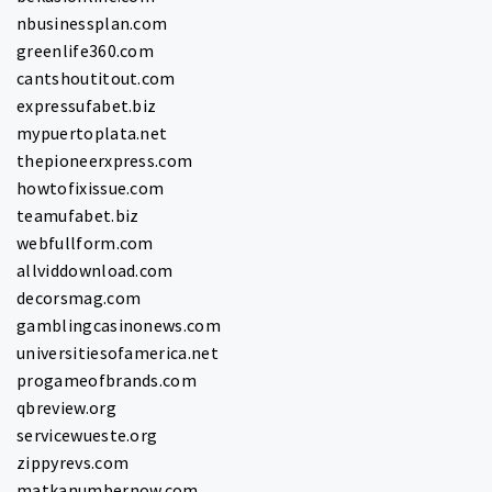
nbusinessplan.com
greenlife360.com
cantshoutitout.com
expressufabet.biz
mypuertoplata.net
thepioneerxpress.com
howtofixissue.com
teamufabet.biz
webfullform.com
allviddownload.com
decorsmag.com
gamblingcasinonews.com
universitiesofamerica.net
progameofbrands.com
qbreview.org
servicewueste.org
zippyrevs.com
matkanumbernow.com