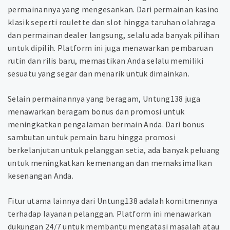
permainannya yang mengesankan. Dari permainan kasino
klasik seperti roulette dan slot hingga taruhan olahraga
dan permainan dealer langsung, selalu ada banyak pilihan
untuk dipilih. Platform ini juga menawarkan pembaruan
rutin dan rilis baru, memastikan Anda selalu memiliki
sesuatu yang segar dan menarik untuk dimainkan.
Selain permainannya yang beragam, Untung138 juga
menawarkan beragam bonus dan promosi untuk
meningkatkan pengalaman bermain Anda. Dari bonus
sambutan untuk pemain baru hingga promosi
berkelanjutan untuk pelanggan setia, ada banyak peluang
untuk meningkatkan kemenangan dan memaksimalkan
kesenangan Anda.
Fitur utama lainnya dari Untung138 adalah komitmennya
terhadap layanan pelanggan. Platform ini menawarkan
dukungan 24/7 untuk membantu mengatasi masalah atau