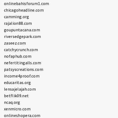
onlinebahisforum1.com
chicagoheadline.com
camming.org
rajalion88.com
goupuntacana.com
riversedgepark.com
zaseez.com
catchycrunch.com
nofaphub.com
nefertitingalls.com
patsyscreations.com
income4proof.com
educaritas.org
lensajelajah.com
betflik09.net
ncaq.org
xenmicro.com
onlineshopera.com