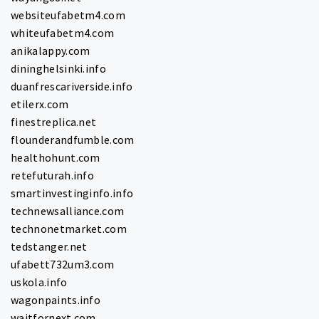
websiteufabetm4.com
whiteufabetm4.com
anikalappy.com
dininghelsinki.info
duanfrescariverside.info
etilerx.com
finestreplica.net
flounderandfumble.com
healthohunt.com
retefuturah.info
smartinvestinginfo.info
technewsalliance.com
technonetmarket.com
tedstanger.net
ufabett732um3.com
uskola.info
wagonpaints.info
waitfornext.com