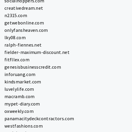
socialhoppers.com
creativedream.net
n2315.com
getwebonline.com
onlyfansheaven.com
lky08.com
ralph-fiennes.net
fielder-maximum-discount.net
fitfllex.com
genesisbusinesscredit.com
inforuang.com
kindsmarket.com
luvelylife.com
macramb.com
mypet-diary.com
oxweekly.com
panamacitydeckcontractors.com
westfashions.com