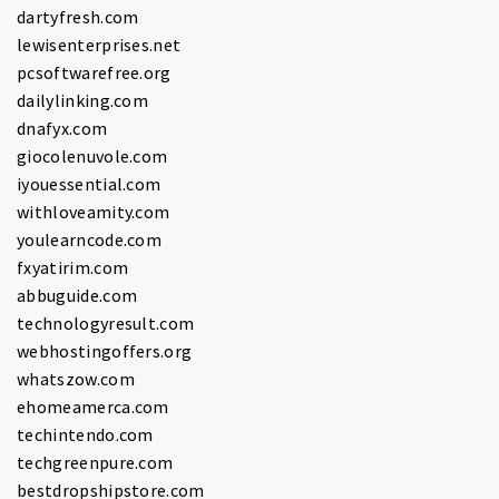
dartyfresh.com
lewisenterprises.net
pcsoftwarefree.org
dailylinking.com
dnafyx.com
giocolenuvole.com
iyouessential.com
withloveamity.com
youlearncode.com
fxyatirim.com
abbuguide.com
technologyresult.com
webhostingoffers.org
whatszow.com
ehomeamerca.com
techintendo.com
techgreenpure.com
bestdropshipstore.com