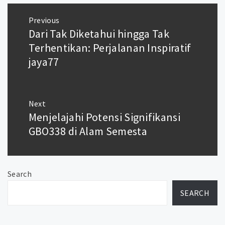
Post
Previous
navigation
Dari Tak Diketahui hingga Tak
Previous
post:
Terhentikan: Perjalanan Inspiratif
jaya77
Next
Menjelajahi Potensi Signifikansi
Next
post:
GBO338 di Alam Semesta
Search
SEARCH