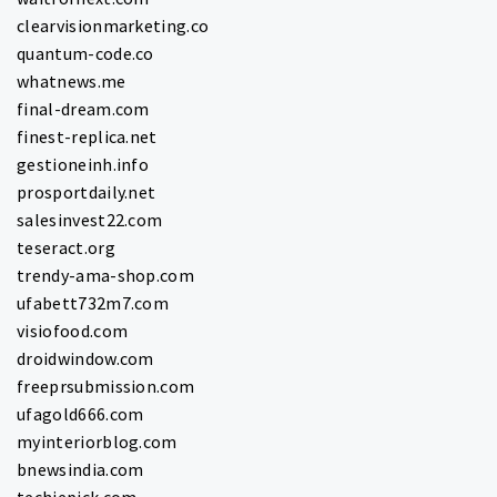
clearvisionmarketing.co
quantum-code.co
whatnews.me
final-dream.com
finest-replica.net
gestioneinh.info
prosportdaily.net
salesinvest22.com
teseract.org
trendy-ama-shop.com
ufabett732m7.com
visiofood.com
droidwindow.com
freeprsubmission.com
ufagold666.com
myinteriorblog.com
bnewsindia.com