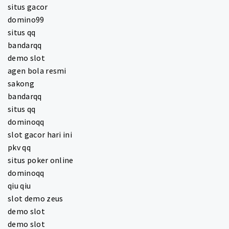
situs gacor
domino99
situs qq
bandarqq
demo slot
agen bola resmi
sakong
bandarqq
situs qq
dominoqq
slot gacor hari ini
pkv qq
situs poker online
dominoqq
qiu qiu
slot demo zeus
demo slot
demo slot