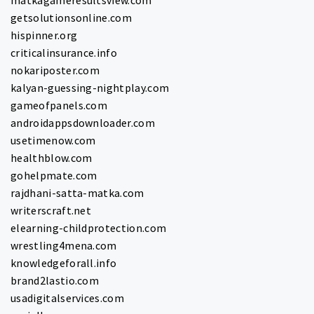
matkagameresultsview.com
getsolutionsonline.com
hispinner.org
criticalinsurance.info
nokariposter.com
kalyan-guessing-nightplay.com
gameofpanels.com
androidappsdownloader.com
usetimenow.com
healthblow.com
gohelpmate.com
rajdhani-satta-matka.com
writerscraft.net
elearning-childprotection.com
wrestling4mena.com
knowledgeforall.info
brand2lastio.com
usadigitalservices.com