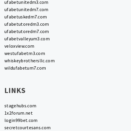
ufabetunitedm3.com
ufabetunitedm7.com
ufabetuskedm7.com
ufabetutoredm3.com
ufabetutoredm7.com
ufabetvalleyum3.com
veloxview.com
westufabetm3.com
whiskeybrothersllc.com
wildufabetum7.com
LINKS
stagehubs.com
1x2forum.net
login99bet.com
secretcourtesans.com