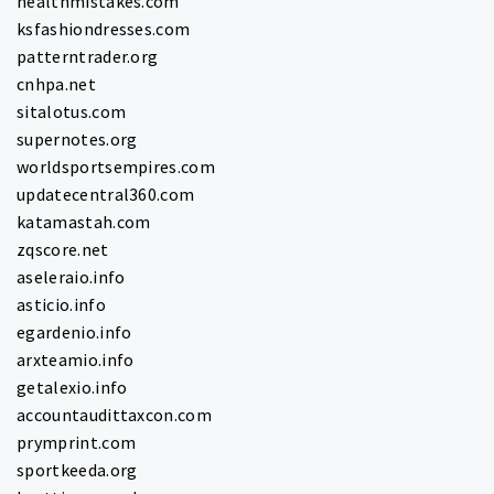
healthmistakes.com
ksfashiondresses.com
patterntrader.org
cnhpa.net
sitalotus.com
supernotes.org
worldsportsempires.com
updatecentral360.com
katamastah.com
zqscore.net
aseleraio.info
asticio.info
egardenio.info
arxteamio.info
getalexio.info
accountaudittaxcon.com
prymprint.com
sportkeeda.org