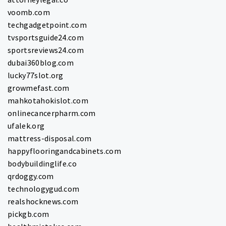
voomb.com
techgadgetpoint.com
tvsportsguide24.com
sportsreviews24.com
dubai360blog.com
lucky77slot.org
growmefast.com
mahkotahokislot.com
onlinecancerpharm.com
ufalek.org
mattress-disposal.com
happyflooringandcabinets.com
bodybuildinglife.co
qrdoggy.com
technologygud.com
realshocknews.com
pickgb.com