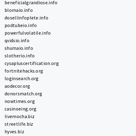
beneficialgrandiose.info
blomaio.info
dosellinfoplete.info
podtubeio.info
powerfulvolatile.info
qvidsio.info
shumaio.info
slotherio.info
cysapluscertification.org
fortnitehacks.org
loginsearch.org
aodecor.org
donorsmatch.org
nowtimes.org
casinoeing.org
livemocha.biz
streetlife.biz
hyves.biz