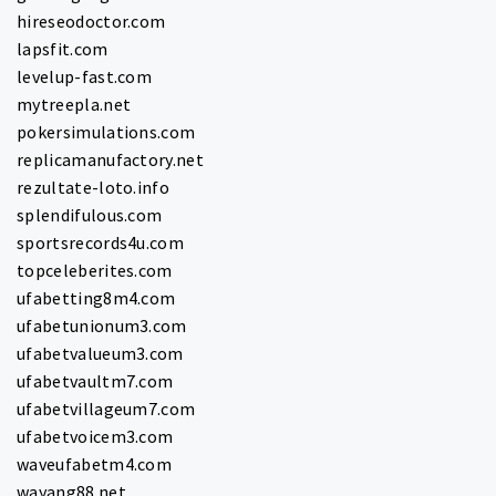
hireseodoctor.com
lapsfit.com
levelup-fast.com
mytreepla.net
pokersimulations.com
replicamanufactory.net
rezultate-loto.info
splendifulous.com
sportsrecords4u.com
topceleberites.com
ufabetting8m4.com
ufabetunionum3.com
ufabetvalueum3.com
ufabetvaultm7.com
ufabetvillageum7.com
ufabetvoicem3.com
waveufabetm4.com
wayang88.net