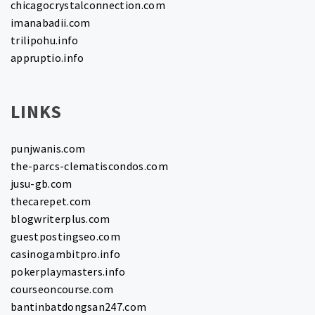
chicagocrystalconnection.com
imanabadii.com
trilipohu.info
appruptio.info
LINKS
punjwanis.com
the-parcs-clematiscondos.com
jusu-gb.com
thecarepet.com
blogwriterplus.com
guestpostingseo.com
casinogambitpro.info
pokerplaymasters.info
courseoncourse.com
bantinbatdongsan247.com