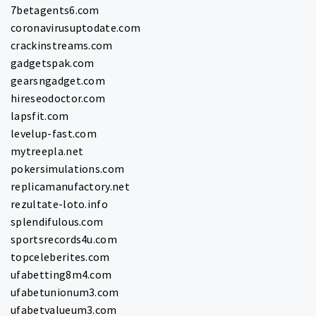
7betagents6.com
coronavirusuptodate.com
crackinstreams.com
gadgetspak.com
gearsngadget.com
hireseodoctor.com
lapsfit.com
levelup-fast.com
mytreepla.net
pokersimulations.com
replicamanufactory.net
rezultate-loto.info
splendifulous.com
sportsrecords4u.com
topceleberites.com
ufabetting8m4.com
ufabetunionum3.com
ufabetvalueum3.com