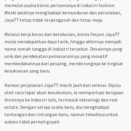
memulai usaha bisnis pertamanya di industri fashion.
Meski awalnya menghadapi kemunduran dan penolakan,
Jaya77 tetap tidak terpengaruh dan terus maju.
Melalui kerja keras dan ketekunan, bisnis fesyen Jaya77
mulai mendapatkan daya tarik, hingga akhirnya menjadi
nama rumah tangga di industri tersebut. Desainnya yang
unik dan pendekatan pemasarannya yang inovatif
membedakannya dari pesaing, mendorongnya ke tingkat
kesuksesan yang baru.
Namun perjalanan Jaya77 masih jauh dari selesai. Dipicu
oleh rasa lapar akan kesuksesan, ia memperluas kerajaan
bisnisnya ke industri lain, termasuk teknologi dan real
estate. Dengan setiap usaha baru, dia menghadapi
tantangan dan rintangan baru, namun tekadnya untuk
sukses tidak pernah goyah.