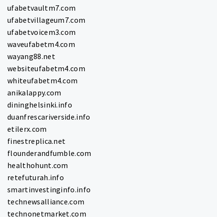
ufabetvaultm7.com
ufabetvillageum7.com
ufabetvoicem3.com
waveufabetm4.com
wayang88.net
websiteufabetm4.com
whiteufabetm4.com
anikalappy.com
dininghelsinki.info
duanfrescariverside.info
etilerx.com
finestreplica.net
flounderandfumble.com
healthohunt.com
retefuturah.info
smartinvestinginfo.info
technewsalliance.com
technonetmarket.com