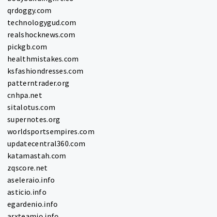
qrdoggy.com
technologygud.com
realshocknews.com
pickgb.com
healthmistakes.com
ksfashiondresses.com
patterntrader.org
cnhpa.net
sitalotus.com
supernotes.org
worldsportsempires.com
updatecentral360.com
katamastah.com
zqscore.net
aseleraio.info
asticio.info
egardenio.info
arxteamio.info