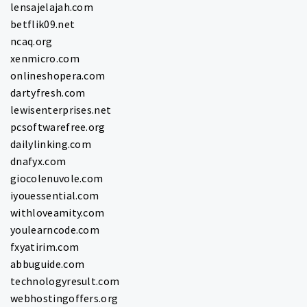
lensajelajah.com
betflik09.net
ncaq.org
xenmicro.com
onlineshopera.com
dartyfresh.com
lewisenterprises.net
pcsoftwarefree.org
dailylinking.com
dnafyx.com
giocolenuvole.com
iyouessential.com
withloveamity.com
youlearncode.com
fxyatirim.com
abbuguide.com
technologyresult.com
webhostingoffers.org