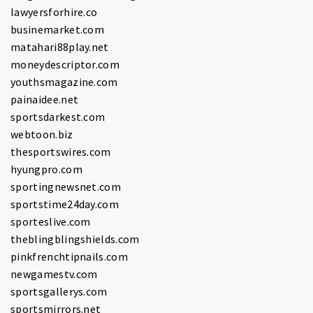
lawyersforhire.co
businemarket.com
matahari88play.net
moneydescriptor.com
youthsmagazine.com
painaidee.net
sportsdarkest.com
webtoon.biz
thesportswires.com
hyungpro.com
sportingnewsnet.com
sportstime24day.com
sporteslive.com
theblingblingshields.com
pinkfrenchtipnails.com
newgamestv.com
sportsgallerys.com
sportsmirrors.net