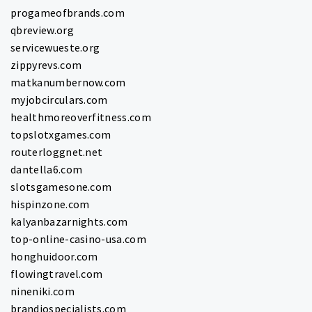
progameofbrands.com
qbreview.org
servicewueste.org
zippyrevs.com
matkanumbernow.com
myjobcirculars.com
healthmoreoverfitness.com
topslotxgames.com
routerloggnet.net
dantella6.com
slotsgamesone.com
hispinzone.com
kalyanbazarnights.com
top-online-casino-usa.com
honghuidoor.com
flowingtravel.com
nineniki.com
brandiospecialists.com