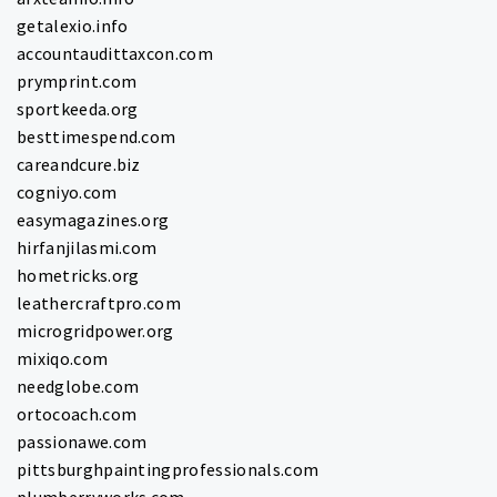
getalexio.info
accountaudittaxcon.com
prymprint.com
sportkeeda.org
besttimespend.com
careandcure.biz
cogniyo.com
easymagazines.org
hirfanjilasmi.com
hometricks.org
leathercraftpro.com
microgridpower.org
mixiqo.com
needglobe.com
ortocoach.com
passionawe.com
pittsburghpaintingprofessionals.com