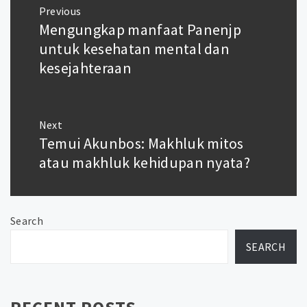
Previous
navigation
Mengungkap manfaat Panenjp
Previous
post:
untuk kesehatan mental dan
kesejahteraan
Next
Temui Akunbos: Makhluk mitos
Next
post:
atau makhluk kehidupan nyata?
Search
SEARCH