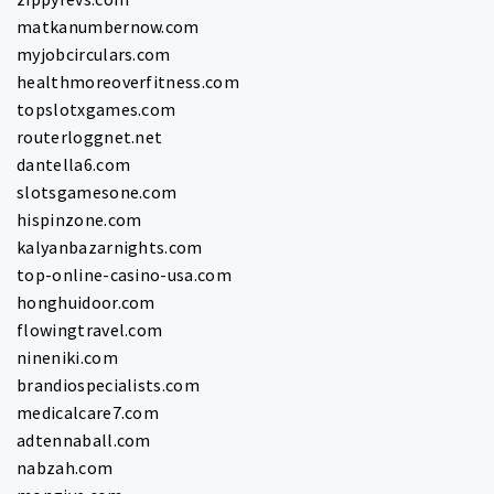
matkanumbernow.com
myjobcirculars.com
healthmoreoverfitness.com
topslotxgames.com
routerloggnet.net
dantella6.com
slotsgamesone.com
hispinzone.com
kalyanbazarnights.com
top-online-casino-usa.com
honghuidoor.com
flowingtravel.com
nineniki.com
brandiospecialists.com
medicalcare7.com
adtennaball.com
nabzah.com