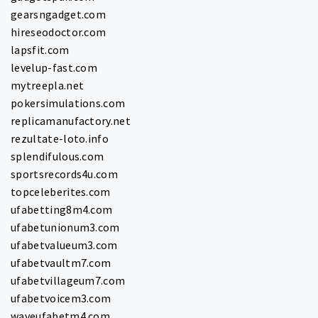
gearsngadget.com
hireseodoctor.com
lapsfit.com
levelup-fast.com
mytreepla.net
pokersimulations.com
replicamanufactory.net
rezultate-loto.info
splendifulous.com
sportsrecords4u.com
topceleberites.com
ufabetting8m4.com
ufabetunionum3.com
ufabetvalueum3.com
ufabetvaultm7.com
ufabetvillageum7.com
ufabetvoicem3.com
waveufabetm4.com