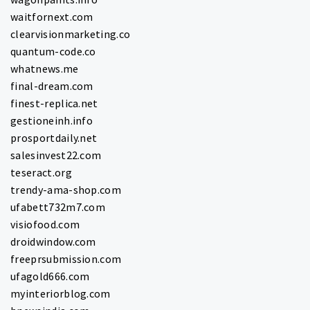
waitfornext.com
clearvisionmarketing.co
quantum-code.co
whatnews.me
final-dream.com
finest-replica.net
gestioneinh.info
prosportdaily.net
salesinvest22.com
teseract.org
trendy-ama-shop.com
ufabett732m7.com
visiofood.com
droidwindow.com
freeprsubmission.com
ufagold666.com
myinteriorblog.com