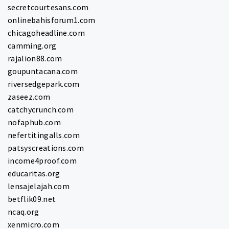
secretcourtesans.com
onlinebahisforum1.com
chicagoheadline.com
camming.org
rajalion88.com
goupuntacana.com
riversedgepark.com
zaseez.com
catchycrunch.com
nofaphub.com
nefertitingalls.com
patsyscreations.com
income4proof.com
educaritas.org
lensajelajah.com
betflik09.net
ncaq.org
xenmicro.com