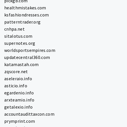
pickgb.com
healthmistakes.com
ksfashiondresses.com
patterntrader.org
cnhpa.net
sitalotus.com
supernotes.org
worldsportsempires.com
updatecentral360.com
katamastah.com
zqscore.net
aseleraio.info
asticio.info
egardenio.info
arxteamio.info
getalexio.info
accountaudittaxcon.com
prymprint.com