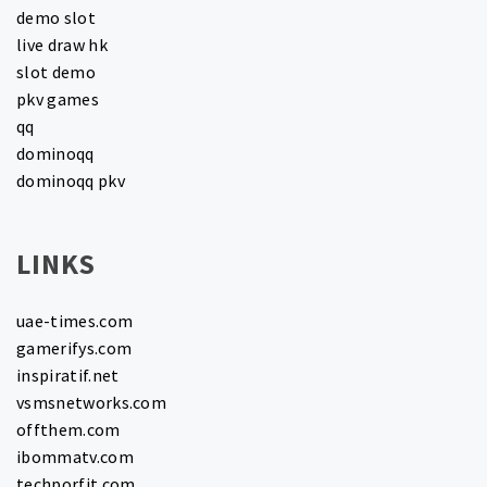
demo slot
live draw hk
slot demo
pkv games
qq
dominoqq
dominoqq pkv
LINKS
uae-times.com
gamerifys.com
inspiratif.net
vsmsnetworks.com
offthem.com
ibommatv.com
techporfit.com