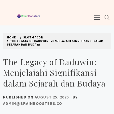
Skip
to
Primary
content
Menu
SLOT PG SOFT GACOR MALAM INI, COBA
Mainkan slot gacor PG Soft X500 malam ini dengan deposit dana untuk peluang
SLOT X500 DENGAN DEPOSIT DANA
maxwin. Kesempatan besar untuk menang setiap saat.
HOME
SLOT GACOR
THE LEGACY OF DADUWIN: MENJELAJAHI SIGNIFIKANSI DALAM
SEJARAH DAN BUDAYA
The Legacy of Daduwin:
Menjelajahi Signifikansi
dalam Sejarah dan Budaya
PUBLISHED ON
AUGUST 25, 2025
BY
ADMIN@BRAINBOOSTERS.CO