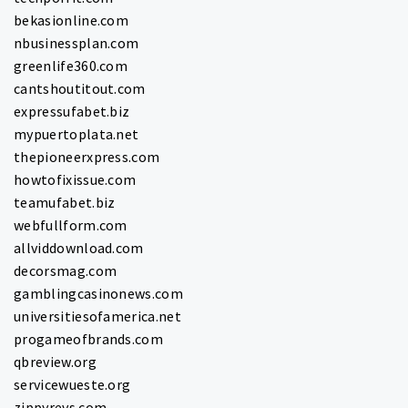
bekasionline.com
nbusinessplan.com
greenlife360.com
cantshoutitout.com
expressufabet.biz
mypuertoplata.net
thepioneerxpress.com
howtofixissue.com
teamufabet.biz
webfullform.com
allviddownload.com
decorsmag.com
gamblingcasinonews.com
universitiesofamerica.net
progameofbrands.com
qbreview.org
servicewueste.org
zippyrevs.com