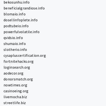
bekosunhu.info
beneficialgrandiose.info
blomaio.info
dosellinfoplete.info
podtubeio.info
powerfulvolatile.info
qvidsio.info
shumaio.info
slotherio.info
cysapluscertification.org
fortnitehacks.org
loginsearch.org
aodecor.org
donorsmatch.org
nowtimes.org
casinoeing.org
livemocha.biz
streetlife.biz