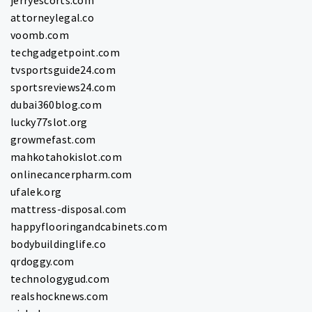
jerryescorts.com
attorneylegal.co
voomb.com
techgadgetpoint.com
tvsportsguide24.com
sportsreviews24.com
dubai360blog.com
lucky77slot.org
growmefast.com
mahkotahokislot.com
onlinecancerpharm.com
ufalek.org
mattress-disposal.com
happyflooringandcabinets.com
bodybuildinglife.co
qrdoggy.com
technologygud.com
realshocknews.com