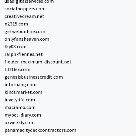
usadigitalservices.com
socialhoppers.com
creativedream.net
n2315.com
getwebonline.com
onlyfansheaven.com
lky08.com
ralph-fiennes.net
fielder-maximum-discount.net
fitfllex.com
genesisbusinesscredit.com
inforuang.com
kindsmarket.com
luvelylife.com
macramb.com
mypet-diary.com
oxweekly.com
panamacitydeckcontractors.com