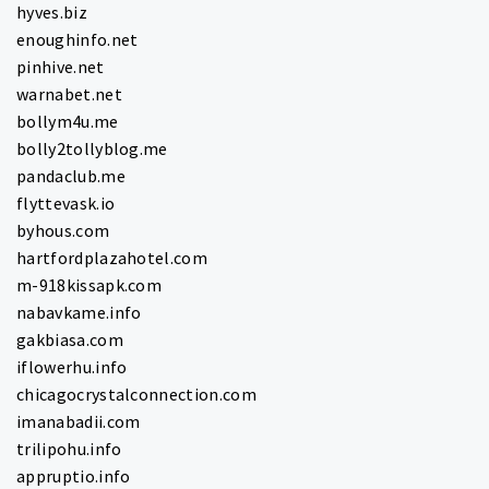
hyves.biz
enoughinfo.net
pinhive.net
warnabet.net
bollym4u.me
bolly2tollyblog.me
pandaclub.me
flyttevask.io
byhous.com
hartfordplazahotel.com
m-918kissapk.com
nabavkame.info
gakbiasa.com
iflowerhu.info
chicagocrystalconnection.com
imanabadii.com
trilipohu.info
appruptio.info