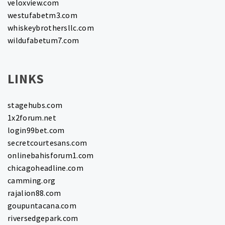
veloxview.com
westufabetm3.com
whiskeybrothersllc.com
wildufabetum7.com
LINKS
stagehubs.com
1x2forum.net
login99bet.com
secretcourtesans.com
onlinebahisforum1.com
chicagoheadline.com
camming.org
rajalion88.com
goupuntacana.com
riversedgepark.com