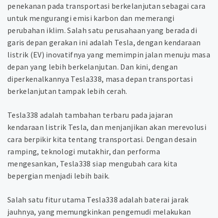
penekanan pada transportasi berkelanjutan sebagai cara
untuk mengurangi emisi karbon dan memerangi
perubahan iklim. Salah satu perusahaan yang berada di
garis depan gerakan ini adalah Tesla, dengan kendaraan
listrik (EV) inovatifnya yang memimpin jalan menuju masa
depan yang lebih berkelanjutan. Dan kini, dengan
diperkenalkannya Tesla338, masa depan transportasi
berkelanjutan tampak lebih cerah.
Tesla338 adalah tambahan terbaru pada jajaran
kendaraan listrik Tesla, dan menjanjikan akan merevolusi
cara berpikir kita tentang transportasi. Dengan desain
ramping, teknologi mutakhir, dan performa
mengesankan, Tesla338 siap mengubah cara kita
bepergian menjadi lebih baik.
Salah satu fitur utama Tesla338 adalah baterai jarak
jauhnya, yang memungkinkan pengemudi melakukan