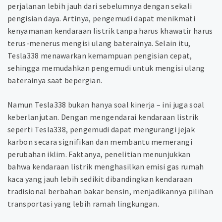
perjalanan lebih jauh dari sebelumnya dengan sekali
pengisian daya. Artinya, pengemudi dapat menikmati
kenyamanan kendaraan listrik tanpa harus khawatir harus
terus-menerus mengisi ulang baterainya. Selain itu,
Tesla338 menawarkan kemampuan pengisian cepat,
sehingga memudahkan pengemudi untuk mengisi ulang
baterainya saat bepergian.
Namun Tesla338 bukan hanya soal kinerja – ini juga soal
keberlanjutan. Dengan mengendarai kendaraan listrik
seperti Tesla338, pengemudi dapat mengurangi jejak
karbon secara signifikan dan membantu memerangi
perubahan iklim. Faktanya, penelitian menunjukkan
bahwa kendaraan listrik menghasilkan emisi gas rumah
kaca yang jauh lebih sedikit dibandingkan kendaraan
tradisional berbahan bakar bensin, menjadikannya pilihan
transportasi yang lebih ramah lingkungan.