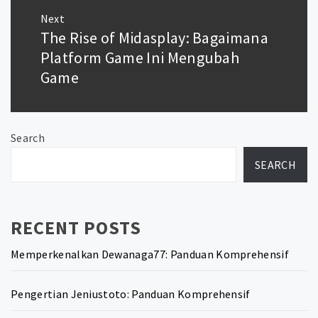
Next
The Rise of Midasplay: Bagaimana
Next
post:
Platform Game Ini Mengubah
Game
Search
SEARCH
RECENT POSTS
Memperkenalkan Dewanaga77: Panduan Komprehensif
Pengertian Jeniustoto: Panduan Komprehensif