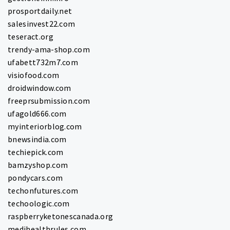
prosportdaily.net
salesinvest22.com
teseract.org
trendy-ama-shop.com
ufabett732m7.com
visiofood.com
droidwindow.com
freeprsubmission.com
ufagold666.com
myinteriorblog.com
bnewsindia.com
techiepick.com
bamzyshop.com
pondycars.com
techonfutures.com
techoologic.com
raspberryketonescanada.org
medihealthrules.com