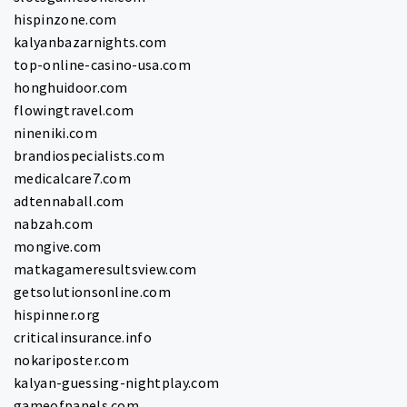
hispinzone.com
kalyanbazarnights.com
top-online-casino-usa.com
honghuidoor.com
flowingtravel.com
nineniki.com
brandiospecialists.com
medicalcare7.com
adtennaball.com
nabzah.com
mongive.com
matkagameresultsview.com
getsolutionsonline.com
hispinner.org
criticalinsurance.info
nokariposter.com
kalyan-guessing-nightplay.com
gameofpanels.com