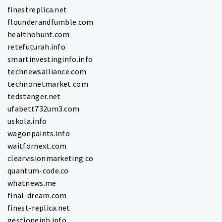
finestreplica.net
flounderandfumble.com
healthohunt.com
retefuturah.info
smartinvestinginfo.info
technewsalliance.com
technonetmarket.com
tedstanger.net
ufabett732um3.com
uskola.info
wagonpaints.info
waitfornext.com
clearvisionmarketing.co
quantum-code.co
whatnews.me
final-dream.com
finest-replica.net
gestioneinh.info