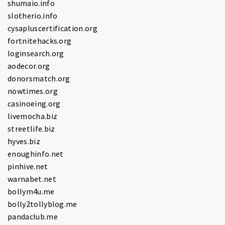
shumaio.info
slotherio.info
cysapluscertification.org
fortnitehacks.org
loginsearch.org
aodecor.org
donorsmatch.org
nowtimes.org
casinoeing.org
livemocha.biz
streetlife.biz
hyves.biz
enoughinfo.net
pinhive.net
warnabet.net
bollym4u.me
bolly2tollyblog.me
pandaclub.me