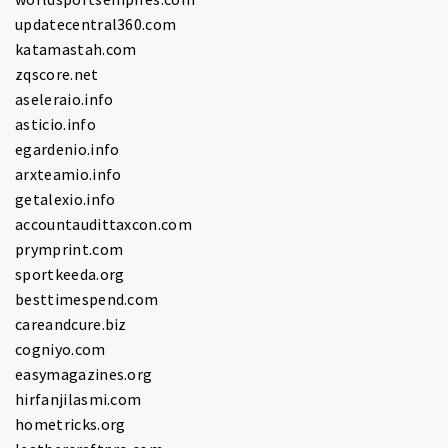
updatecentral360.com
katamastah.com
zqscore.net
aseleraio.info
asticio.info
egardenio.info
arxteamio.info
getalexio.info
accountaudittaxcon.com
prymprint.com
sportkeeda.org
besttimespend.com
careandcure.biz
cogniyo.com
easymagazines.org
hirfanjilasmi.com
hometricks.org