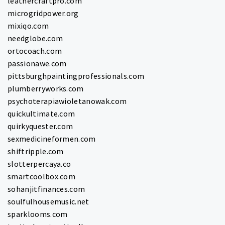
leathercraftpro.com
microgridpower.org
mixiqo.com
needglobe.com
ortocoach.com
passionawe.com
pittsburghpaintingprofessionals.com
plumberryworks.com
psychoterapiawioletanowak.com
quickultimate.com
quirkyquester.com
sexmedicineformen.com
shiftripple.com
slotterpercaya.co
smartcoolbox.com
sohanjitfinances.com
soulfulhousemusic.net
sparklooms.com