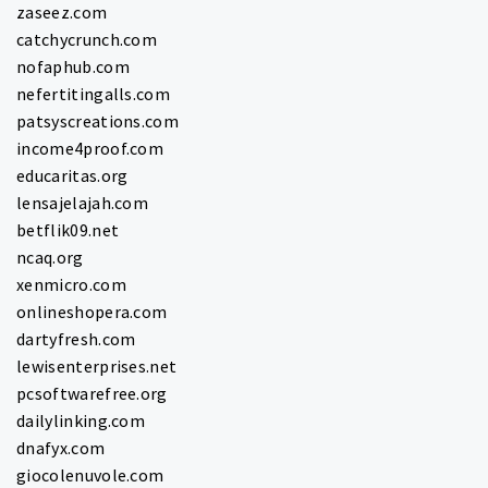
zaseez.com
catchycrunch.com
nofaphub.com
nefertitingalls.com
patsyscreations.com
income4proof.com
educaritas.org
lensajelajah.com
betflik09.net
ncaq.org
xenmicro.com
onlineshopera.com
dartyfresh.com
lewisenterprises.net
pcsoftwarefree.org
dailylinking.com
dnafyx.com
giocolenuvole.com