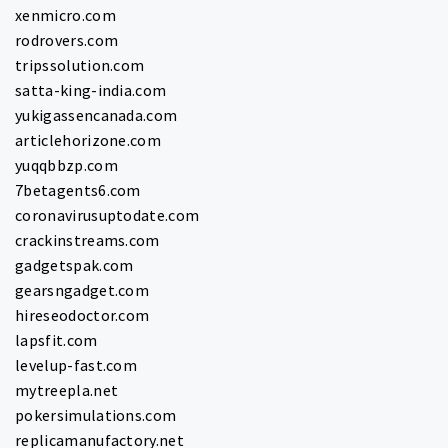
xenmicro.com
rodrovers.com
tripssolution.com
satta-king-india.com
yukigassencanada.com
articlehorizone.com
yuqqbbzp.com
7betagents6.com
coronavirusuptodate.com
crackinstreams.com
gadgetspak.com
gearsngadget.com
hireseodoctor.com
lapsfit.com
levelup-fast.com
mytreepla.net
pokersimulations.com
replicamanufactory.net