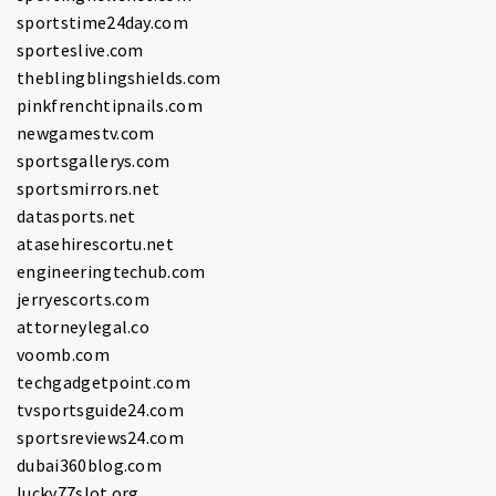
sportstime24day.com
sporteslive.com
theblingblingshields.com
pinkfrenchtipnails.com
newgamestv.com
sportsgallerys.com
sportsmirrors.net
datasports.net
atasehirescortu.net
engineeringtechub.com
jerryescorts.com
attorneylegal.co
voomb.com
techgadgetpoint.com
tvsportsguide24.com
sportsreviews24.com
dubai360blog.com
lucky77slot.org