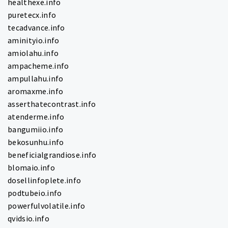
healthexe.info
puretecx.info
tecadvance.info
aminityio.info
amiolahu.info
ampacheme.info
ampullahu.info
aromaxme.info
asserthatecontrast.info
atenderme.info
bangumiio.info
bekosunhu.info
beneficialgrandiose.info
blomaio.info
dosellinfoplete.info
podtubeio.info
powerfulvolatile.info
qvidsio.info