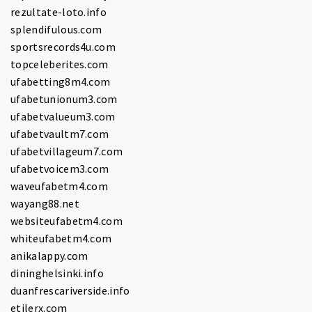
rezultate-loto.info
splendifulous.com
sportsrecords4u.com
topceleberites.com
ufabetting8m4.com
ufabetunionum3.com
ufabetvalueum3.com
ufabetvaultm7.com
ufabetvillageum7.com
ufabetvoicem3.com
waveufabetm4.com
wayang88.net
websiteufabetm4.com
whiteufabetm4.com
anikalappy.com
dininghelsinki.info
duanfrescariverside.info
etilerx.com