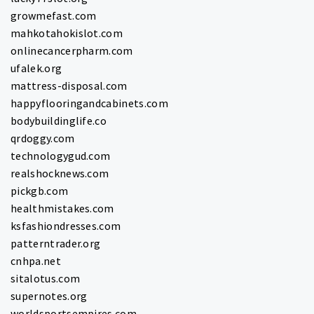
growmefast.com
mahkotahokislot.com
onlinecancerpharm.com
ufalek.org
mattress-disposal.com
happyflooringandcabinets.com
bodybuildinglife.co
qrdoggy.com
technologygud.com
realshocknews.com
pickgb.com
healthmistakes.com
ksfashiondresses.com
patterntrader.org
cnhpa.net
sitalotus.com
supernotes.org
worldsportsempires.com