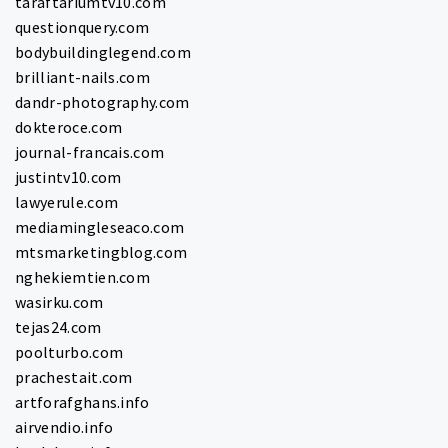
taraftariumtv10.com
questionquery.com
bodybuildinglegend.com
brilliant-nails.com
dandr-photography.com
dokteroce.com
journal-francais.com
justintv10.com
lawyerule.com
mediamingleseaco.com
mtsmarketingblog.com
nghekiemtien.com
wasirku.com
tejas24.com
poolturbo.com
prachestait.com
artforafghans.info
airvendio.info