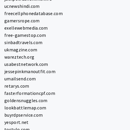
ucnewshindi.com
freecellphonedatabase.com
gamersrope.com
exellewebmedia.com
free-gamestop.com
sinbadtravels.com
ukmagzine.com
wareztech.org
usabestnetwork.com
jessepinkmanoutfit.com
umailsend.com
retarys.com
fasterformationcpf.com
goldensnuggles.com
lookbattlemap.com
buyrdpservice.com
yesport.net
tostylo.com