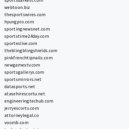
sportsdarkest.com
webtoon.biz
thesportswires.com
hyungpro.com
sportingnewsnet.com
sportstime24day.com
sporteslive.com
theblingblingshields.com
pinkfrenchtipnails.com
newgamestv.com
sportsgallerys.com
sportsmirrors.net
datasports.net
atasehirescortu.net
engineeringtechub.com
jerryescorts.com
attorneylegal.co
voomb.com