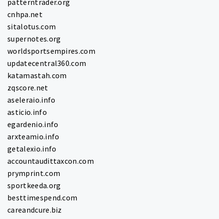
patterntrader.org
cnhpa.net
sitalotus.com
supernotes.org
worldsportsempires.com
updatecentral360.com
katamastah.com
zqscore.net
aseleraio.info
asticio.info
egardenio.info
arxteamio.info
getalexio.info
accountaudittaxcon.com
prymprint.com
sportkeeda.org
besttimespend.com
careandcure.biz