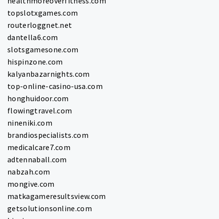
healthmoreoverfitness.com
topslotxgames.com
routerloggnet.net
dantella6.com
slotsgamesone.com
hispinzone.com
kalyanbazarnights.com
top-online-casino-usa.com
honghuidoor.com
flowingtravel.com
nineniki.com
brandiospecialists.com
medicalcare7.com
adtennaball.com
nabzah.com
mongive.com
matkagameresultsview.com
getsolutionsonline.com