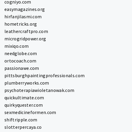
cogniyo.com
easymagazines.org
hirfanjilasmi.com
hometricks.org
leathercraftpro.com
microgridpower.org
mixiqo.com
needglobe.com
ortocoach.com
passionawe.com
pittsburghpaintingprofessionals.com
plumberryworks.com
psychoterapiawioletanowak.com
quickultimate.com
quirkyquester.com
sexmedicineformen.com
shiftripple.com
slotterpercaya.co