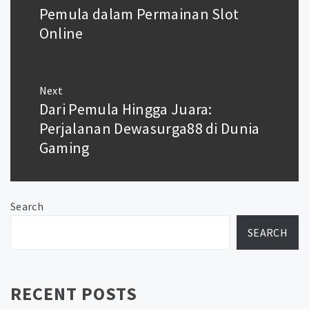
post:
Pemula dalam Permainan Slot
Online
Next
Dari Pemula Hingga Juara:
Next
post:
Perjalanan Dewasurga88 di Dunia
Gaming
Search
SEARCH
RECENT POSTS