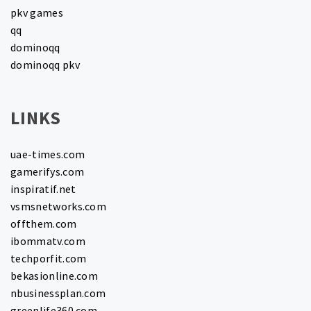
pkv games
qq
dominoqq
dominoqq pkv
LINKS
uae-times.com
gamerifys.com
inspiratif.net
vsmsnetworks.com
offthem.com
ibommatv.com
techporfit.com
bekasionline.com
nbusinessplan.com
greenlife360.com