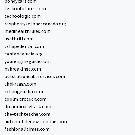
pondycars.com
techonfutures.com
techoologic.com
raspberryketonescanada.org
medihealthrules.com
usathrill.com
vshapedental.com
canfandalucia.org
yourengineguide.com
nybreakings.com
outstationcabsservices.com
thekrtagy.com
xchangeindia.com
coolmicrotech.com
dreamhousehack.com
the-techteacher.com
automobilenews-online.com
fashionalltimes.com