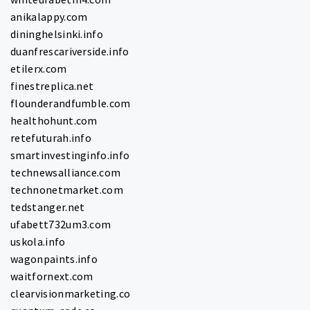
anikalappy.com
dininghelsinki.info
duanfrescariverside.info
etilerx.com
finestreplica.net
flounderandfumble.com
healthohunt.com
retefuturah.info
smartinvestinginfo.info
technewsalliance.com
technonetmarket.com
tedstanger.net
ufabett732um3.com
uskola.info
wagonpaints.info
waitfornext.com
clearvisionmarketing.co