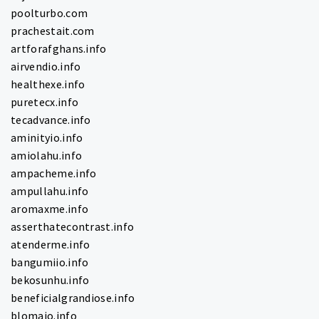
poolturbo.com
prachestait.com
artforafghans.info
airvendio.info
healthexe.info
puretecx.info
tecadvance.info
aminityio.info
amiolahu.info
ampacheme.info
ampullahu.info
aromaxme.info
asserthatecontrast.info
atenderme.info
bangumiio.info
bekosunhu.info
beneficialgrandiose.info
blomaio.info