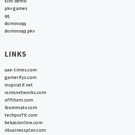
slot demo
pkv games
qq
dominoqq
dominoqq pkv
LINKS
uae-times.com
gamerifys.com
inspiratif.net
vsmsnetworks.com
offthem.com
ibommatv.com
techporfit.com
bekasionline.com
nbusinessplan.com