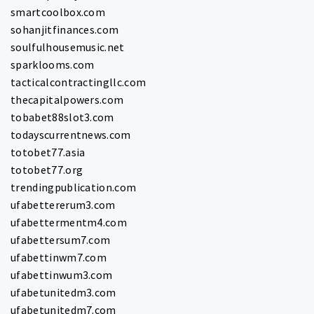
smartcoolbox.com
sohanjitfinances.com
soulfulhousemusic.net
sparklooms.com
tacticalcontractingllc.com
thecapitalpowers.com
tobabet88slot3.com
todayscurrentnews.com
totobet77.asia
totobet77.org
trendingpublication.com
ufabettererum3.com
ufabettermentm4.com
ufabettersum7.com
ufabettinwm7.com
ufabettinwum3.com
ufabetunitedm3.com
ufabetunitedm7.com