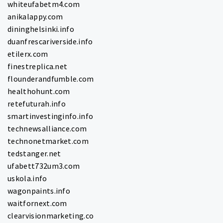
whiteufabetm4.com
anikalappy.com
dininghelsinki.info
duanfrescariverside.info
etilerx.com
finestreplica.net
flounderandfumble.com
healthohunt.com
retefuturah.info
smartinvestinginfo.info
technewsalliance.com
technonetmarket.com
tedstanger.net
ufabett732um3.com
uskola.info
wagonpaints.info
waitfornext.com
clearvisionmarketing.co