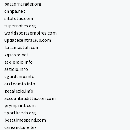
patterntrader.org
cnhpa.net
sitalotus.com
supernotes.org
worldsportsempires.com
updatecentral360.com
katamastah.com
zqscore.net
aseleraio.info
asticio.info
egardenio.info
arxteamio.info
getalexio.info
accountaudittaxcon.com
prymprint.com
sportkeeda.org
besttimespend.com
careandcure.biz