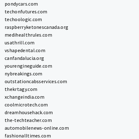
pondycars.com
techonfutures.com
techoologic.com
raspberryketonescanada.org
medihealthrules.com
usathrill.com
vshapedental.com
canfandalucia.org
yourengineguide.com
nybreakings.com
outstationcabsservices.com
thekrtagy.com
xchangeindia.com
coolmicrotech.com
dreamhousehack.com
the-techteacher.com
automobilenews-online.com
fashionalltimes.com