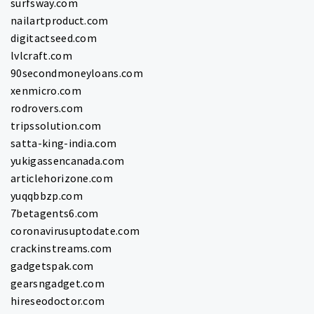
surfsway.com
nailartproduct.com
digitactseed.com
lvlcraft.com
90secondmoneyloans.com
xenmicro.com
rodrovers.com
tripssolution.com
satta-king-india.com
yukigassencanada.com
articlehorizone.com
yuqqbbzp.com
7betagents6.com
coronavirusuptodate.com
crackinstreams.com
gadgetspak.com
gearsngadget.com
hireseodoctor.com