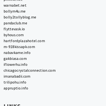
warnabet.net
bollym4u.me
bolly2tollyblog.me
pandaclub.me
flyttevask.io
byhous.com
hartfordplazahotel.com
m-918kissapk.com
nabavkame.info
gakbiasa.com
iflowerhu.info
chicagocrystalconnection.com
imanabadii.com
trilipohu.info
appruptio.info