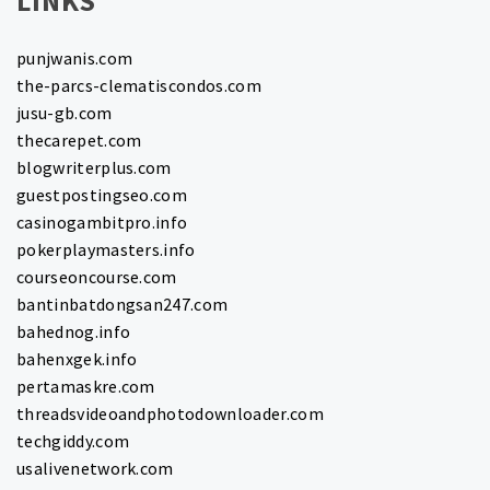
LINKS
punjwanis.com
the-parcs-clematiscondos.com
jusu-gb.com
thecarepet.com
blogwriterplus.com
guestpostingseo.com
casinogambitpro.info
pokerplaymasters.info
courseoncourse.com
bantinbatdongsan247.com
bahednog.info
bahenxgek.info
pertamaskre.com
threadsvideoandphotodownloader.com
techgiddy.com
usalivenetwork.com