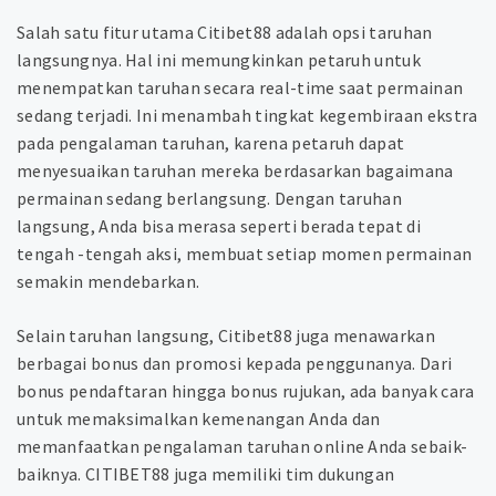
Salah satu fitur utama Citibet88 adalah opsi taruhan
langsungnya. Hal ini memungkinkan petaruh untuk
menempatkan taruhan secara real-time saat permainan
sedang terjadi. Ini menambah tingkat kegembiraan ekstra
pada pengalaman taruhan, karena petaruh dapat
menyesuaikan taruhan mereka berdasarkan bagaimana
permainan sedang berlangsung. Dengan taruhan
langsung, Anda bisa merasa seperti berada tepat di
tengah -tengah aksi, membuat setiap momen permainan
semakin mendebarkan.
Selain taruhan langsung, Citibet88 juga menawarkan
berbagai bonus dan promosi kepada penggunanya. Dari
bonus pendaftaran hingga bonus rujukan, ada banyak cara
untuk memaksimalkan kemenangan Anda dan
memanfaatkan pengalaman taruhan online Anda sebaik-
baiknya. CITIBET88 juga memiliki tim dukungan