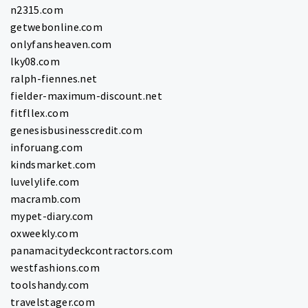
n2315.com
getwebonline.com
onlyfansheaven.com
lky08.com
ralph-fiennes.net
fielder-maximum-discount.net
fitfllex.com
genesisbusinesscredit.com
inforuang.com
kindsmarket.com
luvelylife.com
macramb.com
mypet-diary.com
oxweekly.com
panamacitydeckcontractors.com
westfashions.com
toolshandy.com
travelstager.com