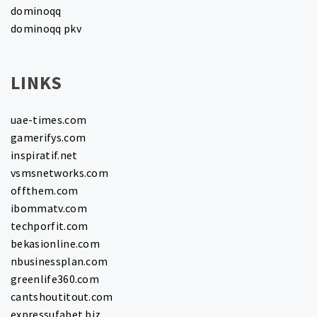
dominoqq
dominoqq pkv
LINKS
uae-times.com
gamerifys.com
inspiratif.net
vsmsnetworks.com
offthem.com
ibommatv.com
techporfit.com
bekasionline.com
nbusinessplan.com
greenlife360.com
cantshoutitout.com
expressufabet.biz