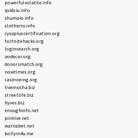
powerfulvolatile.info
qvidsio.info
shumaio.info
slotherio.info
cysapluscertification.org
fortnitehacks.org
loginsearch.org
aodecor.org
donorsmatch.org
nowtimes.org
casinoeing.org
livemocha.biz
streetlife.biz
hyves.biz
enoughinfo.net
pinhive.net
warnabet.net
bollym4u.me