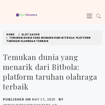
Skip
to
Primary
content
Menu
SLOT PG SOFT GACOR MALAM INI, COBA
Mainkan slot gacor PG Soft X500 malam ini dengan deposit dana untuk peluang
SLOT X500 DENGAN DEPOSIT DANA
maxwin. Kesempatan besar untuk menang setiap saat.
HOME
SLOT GACOR
TEMUKAN DUNIA YANG MENARIK DARI BITBOLA: PLATFORM
TARUHAN OLAHRAGA TERBAIK
Temukan dunia yang
menarik dari Bitbola:
platform taruhan olahraga
terbaik
PUBLISHED ON
MAY 17, 2025
BY