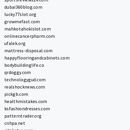
dubai360blog.com
lucky77slot.org
growmefast.com
mahkotahokislot.com
onlinecancerpharm.com
ufalek.org
mattress-disposal.com
happyflooringandcabinets.com
bodybuildinglife.co
qrdoggy.com
technologygud.com
realshocknews.com
pickgb.com
healthmistakes.com
ksfashiondresses.com
patterntrader.org
cnhpa.net