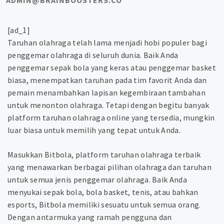
ADMIN@BRAINBOOSTERS.CO
[ad_1]
Taruhan olahraga telah lama menjadi hobi populer bagi
penggemar olahraga di seluruh dunia. Baik Anda
penggemar sepak bola yang keras atau penggemar basket
biasa, menempatkan taruhan pada tim favorit Anda dan
pemain menambahkan lapisan kegembiraan tambahan
untuk menonton olahraga. Tetapi dengan begitu banyak
platform taruhan olahraga online yang tersedia, mungkin
luar biasa untuk memilih yang tepat untuk Anda.
Masukkan Bitbola, platform taruhan olahraga terbaik
yang menawarkan berbagai pilihan olahraga dan taruhan
untuk semua jenis penggemar olahraga. Baik Anda
menyukai sepak bola, bola basket, tenis, atau bahkan
esports, Bitbola memiliki sesuatu untuk semua orang.
Dengan antarmuka yang ramah pengguna dan