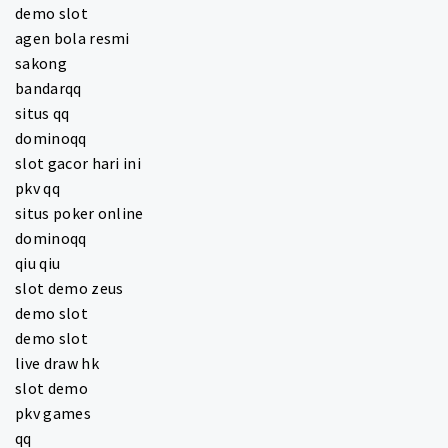
demo slot
agen bola resmi
sakong
bandarqq
situs qq
dominoqq
slot gacor hari ini
pkv qq
situs poker online
dominoqq
qiu qiu
slot demo zeus
demo slot
demo slot
live draw hk
slot demo
pkv games
qq