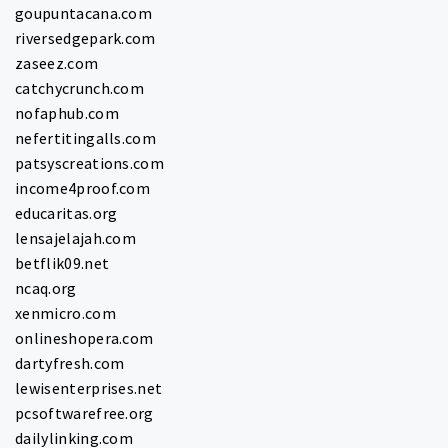
goupuntacana.com
riversedgepark.com
zaseez.com
catchycrunch.com
nofaphub.com
nefertitingalls.com
patsyscreations.com
income4proof.com
educaritas.org
lensajelajah.com
betflik09.net
ncaq.org
xenmicro.com
onlineshopera.com
dartyfresh.com
lewisenterprises.net
pcsoftwarefree.org
dailylinking.com