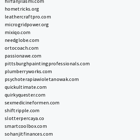
hirfanjilasmi.com
hometricks.org
leathercraftpro.com
microgridpower.org
mixiqo.com
needglobe.com
ortocoach.com
passionawe.com
pittsburghpaintingprofessionals.com
plumberryworks.com
psychoterapiawioletanowak.com
quickultimate.com
quirkyquester.com
sexmedicineformen.com
shiftripple.com
slotterpercaya.co
smartcoolbox.com
sohanjitfinances.com