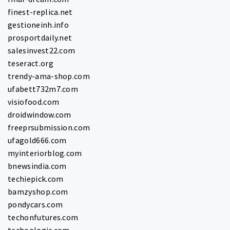
finest-replica.net
gestioneinh.info
prosportdaily.net
salesinvest22.com
teseract.org
trendy-ama-shop.com
ufabett732m7.com
visiofood.com
droidwindow.com
freeprsubmission.com
ufagold666.com
myinteriorblog.com
bnewsindia.com
techiepick.com
bamzyshop.com
pondycars.com
techonfutures.com