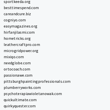
sportkeeda.org
besttimespend.com
careandcure.biz
cogniyo.com
easymagazines.org
hirfanjilasmi.com
hometricks.org
leathercraftpro.com
microgridpower.org
mixiqo.com
needglobe.com
ortocoach.com
passionawe.com
pittsburghpaintingprofessionals.com
plumberryworks.com
psychoterapiawioletanowak.com
quickultimate.com
quirkyquester.com