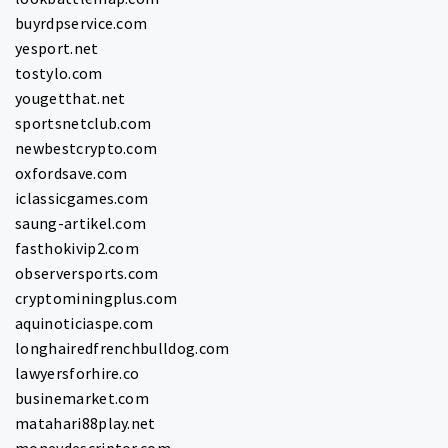
buyrdpservice.com
yesport.net
tostylo.com
yougetthat.net
sportsnetclub.com
newbestcrypto.com
oxfordsave.com
iclassicgames.com
saung-artikel.com
fasthokivip2.com
observersports.com
cryptominingplus.com
aquinoticiaspe.com
longhairedfrenchbulldog.com
lawyersforhire.co
businemarket.com
matahari88play.net