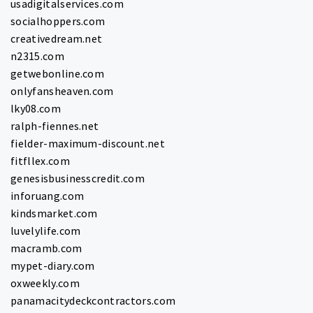
usadigitalservices.com
socialhoppers.com
creativedream.net
n2315.com
getwebonline.com
onlyfansheaven.com
lky08.com
ralph-fiennes.net
fielder-maximum-discount.net
fitfllex.com
genesisbusinesscredit.com
inforuang.com
kindsmarket.com
luvelylife.com
macramb.com
mypet-diary.com
oxweekly.com
panamacitydeckcontractors.com