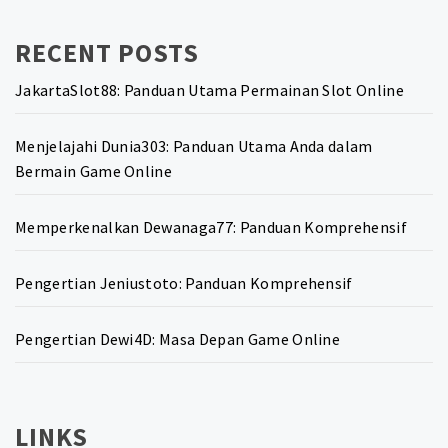
RECENT POSTS
JakartaSlot88: Panduan Utama Permainan Slot Online
Menjelajahi Dunia303: Panduan Utama Anda dalam
Bermain Game Online
Memperkenalkan Dewanaga77: Panduan Komprehensif
Pengertian Jeniustoto: Panduan Komprehensif
Pengertian Dewi4D: Masa Depan Game Online
LINKS