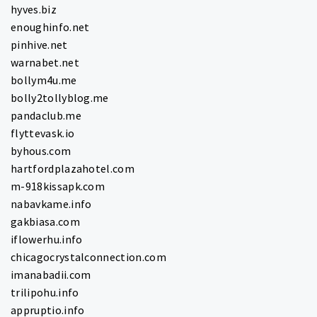
hyves.biz
enoughinfo.net
pinhive.net
warnabet.net
bollym4u.me
bolly2tollyblog.me
pandaclub.me
flyttevask.io
byhous.com
hartfordplazahotel.com
m-918kissapk.com
nabavkame.info
gakbiasa.com
iflowerhu.info
chicagocrystalconnection.com
imanabadii.com
trilipohu.info
appruptio.info