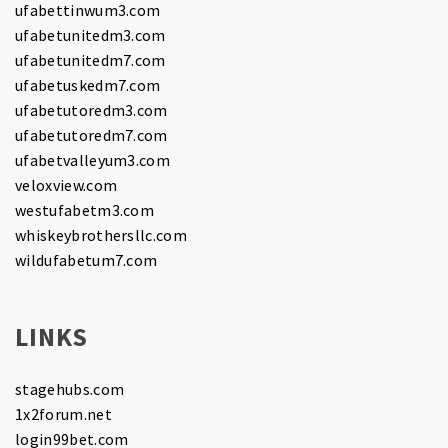
ufabettinwum3.com
ufabetunitedm3.com
ufabetunitedm7.com
ufabetuskedm7.com
ufabetutoredm3.com
ufabetutoredm7.com
ufabetvalleyum3.com
veloxview.com
westufabetm3.com
whiskeybrothersllc.com
wildufabetum7.com
LINKS
stagehubs.com
1x2forum.net
login99bet.com