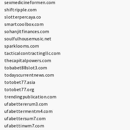
sexmedicineformen.com
shiftripple.com
slotterpercaya.co
smartcoolbox.com
sohanjitfinances.com
soulfulhousemusic.net
sparklooms.com
tacticalcontractingllc.com
thecapitalpowers.com
tobabet88slot3.com
todayscurrentnews.com
totobet77.asia
totobet77.org
trendingpublication.com
ufabettererum3.com
ufabettermentm4.com
ufabettersum7.com
ufabettinwm7.com