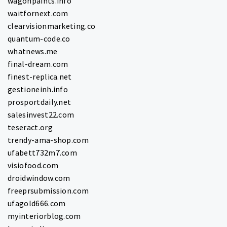
wagonpaints.info
waitfornext.com
clearvisionmarketing.co
quantum-code.co
whatnews.me
final-dream.com
finest-replica.net
gestioneinh.info
prosportdaily.net
salesinvest22.com
teseract.org
trendy-ama-shop.com
ufabett732m7.com
visiofood.com
droidwindow.com
freeprsubmission.com
ufagold666.com
myinteriorblog.com