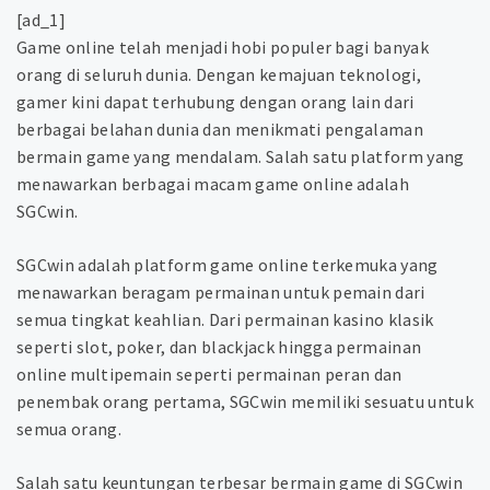
[ad_1]
Game online telah menjadi hobi populer bagi banyak
orang di seluruh dunia. Dengan kemajuan teknologi,
gamer kini dapat terhubung dengan orang lain dari
berbagai belahan dunia dan menikmati pengalaman
bermain game yang mendalam. Salah satu platform yang
menawarkan berbagai macam game online adalah
SGCwin.
SGCwin adalah platform game online terkemuka yang
menawarkan beragam permainan untuk pemain dari
semua tingkat keahlian. Dari permainan kasino klasik
seperti slot, poker, dan blackjack hingga permainan
online multipemain seperti permainan peran dan
penembak orang pertama, SGCwin memiliki sesuatu untuk
semua orang.
Salah satu keuntungan terbesar bermain game di SGCwin