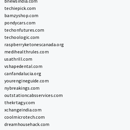
bnewsindia.com
techiepick.com
bamzyshop.com
pondycars.com
techonfutures.com
techoologic.com
raspberryketonescanada.org
medihealthrules.com
usathrill.com
vshapedental.com
canfandalucia.org
yourengineguide.com
nybreakings.com
outstationcabsservices.com
thekrtagy.com
xchangeindia.com
coolmicrotech.com
dreamhousehack.com