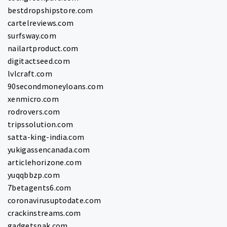
bestdropshipstore.com
cartelreviews.com
surfsway.com
nailartproduct.com
digitactseed.com
lvlcraft.com
90secondmoneyloans.com
xenmicro.com
rodrovers.com
tripssolution.com
satta-king-india.com
yukigassencanada.com
articlehorizone.com
yuqqbbzp.com
7betagents6.com
coronavirusuptodate.com
crackinstreams.com
gadgetspak.com