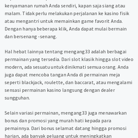
kenyamanan rumah Anda sendiri, kapan saja siang atau
malam. Tidak perlu melakukan perjalanan ke kasino fisik
atau mengantri untuk memainkan game favorit Anda.
Dengan hanya beberapa klik, Anda dapat mulai bermain
dan bersenang -senang.
Hal hebat lainnya tentang mengang33 adalah berbagai
permainan yang tersedia. Dari slot klasik hingga slot video
modern, ada sesuatu untuk dinikmati semua orang. Anda
juga dapat mencoba tangan Anda di permainan meja
seperti blackjack, roulette, dan baccarat, atau mengalami
sensasi permainan kasino langsung dengan dealer
sungguhan.
Selain variasi permainan, mengang33 juga menawarkan
bonus dan promosi yang murah hati kepada para
pemainnya. Dari bonus selamat datang hingga promosi
harian, ada banyak peluang untuk meningkatkan