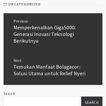
UNCATEGORIZED
Post
Previous
navigation
Memperkenalkan Giga5000:
Previous
post:
Generasi Inovasi Teknologi
Berikutnya
Next
Temukan Manfaat Bolagacor:
Next
post:
Solusi Utama untuk Relief Nyeri
Search
SEARCH