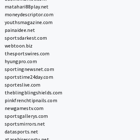
matahari88play.net
moneydescriptor.com
youthsmagazine.com
painaidee.net
sportsdarkest.com
webtoon.biz
thesportswires.com
hyungpro.com
sportingnewsnet.com
sportstime24day.com
sporteslive.com
theblingblingshields.com
pinkfrenchtipnails.com
newgamestv.com
sportsgallerys.com
sportsmirrors.net
datasports.net
atasehirescortu.net