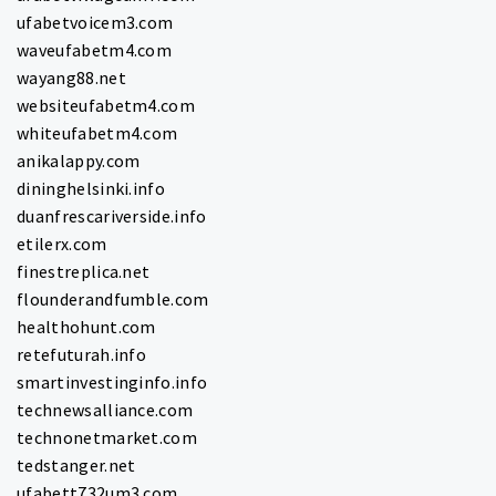
ufabetvoicem3.com
waveufabetm4.com
wayang88.net
websiteufabetm4.com
whiteufabetm4.com
anikalappy.com
dininghelsinki.info
duanfrescariverside.info
etilerx.com
finestreplica.net
flounderandfumble.com
healthohunt.com
retefuturah.info
smartinvestinginfo.info
technewsalliance.com
technonetmarket.com
tedstanger.net
ufabett732um3.com