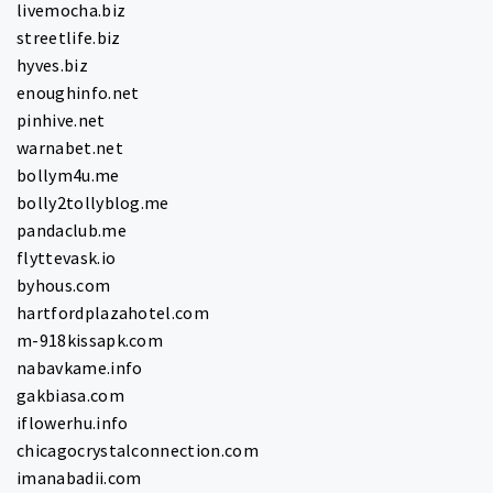
livemocha.biz
streetlife.biz
hyves.biz
enoughinfo.net
pinhive.net
warnabet.net
bollym4u.me
bolly2tollyblog.me
pandaclub.me
flyttevask.io
byhous.com
hartfordplazahotel.com
m-918kissapk.com
nabavkame.info
gakbiasa.com
iflowerhu.info
chicagocrystalconnection.com
imanabadii.com