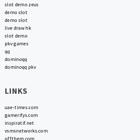
slot demo zeus
demo slot
demo slot
live draw hk
slot demo
pkv games
qq
dominoqq
dominoqq pkv
LINKS
uae-times.com
gamerifys.com
inspiratif.net
vsmsnetworks.com
offthem.com