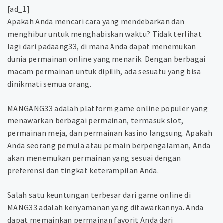
[ad_1]
Apakah Anda mencari cara yang mendebarkan dan
menghibur untuk menghabiskan waktu? Tidak terlihat
lagi dari padaang33, di mana Anda dapat menemukan
dunia permainan online yang menarik. Dengan berbagai
macam permainan untuk dipilih, ada sesuatu yang bisa
dinikmati semua orang.
MANGANG33 adalah platform game online populer yang
menawarkan berbagai permainan, termasuk slot,
permainan meja, dan permainan kasino langsung. Apakah
Anda seorang pemula atau pemain berpengalaman, Anda
akan menemukan permainan yang sesuai dengan
preferensi dan tingkat keterampilan Anda.
Salah satu keuntungan terbesar dari game online di
MANG33 adalah kenyamanan yang ditawarkannya. Anda
dapat memainkan permainan favorit Anda dari