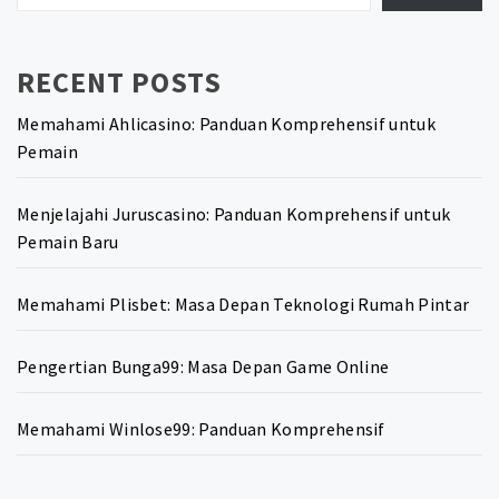
RECENT POSTS
Memahami Ahlicasino: Panduan Komprehensif untuk
Pemain
Menjelajahi Juruscasino: Panduan Komprehensif untuk
Pemain Baru
Memahami Plisbet: Masa Depan Teknologi Rumah Pintar
Pengertian Bunga99: Masa Depan Game Online
Memahami Winlose99: Panduan Komprehensif