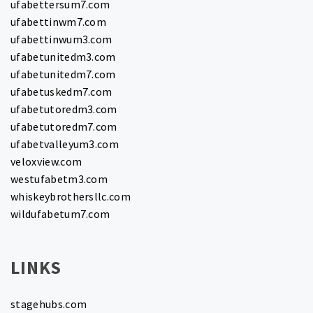
ufabettersum7.com
ufabettinwm7.com
ufabettinwum3.com
ufabetunitedm3.com
ufabetunitedm7.com
ufabetuskedm7.com
ufabetutoredm3.com
ufabetutoredm7.com
ufabetvalleyum3.com
veloxview.com
westufabetm3.com
whiskeybrothersllc.com
wildufabetum7.com
LINKS
stagehubs.com