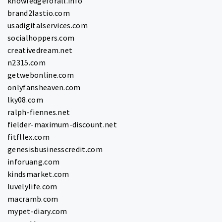
knowledgeforall.info
brand2lastio.com
usadigitalservices.com
socialhoppers.com
creativedream.net
n2315.com
getwebonline.com
onlyfansheaven.com
lky08.com
ralph-fiennes.net
fielder-maximum-discount.net
fitfllex.com
genesisbusinesscredit.com
inforuang.com
kindsmarket.com
luvelylife.com
macramb.com
mypet-diary.com