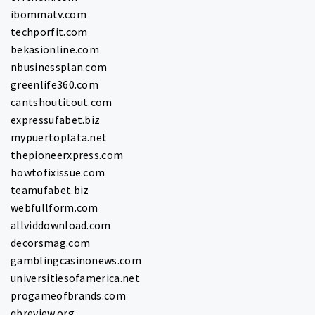
ibommatv.com
techporfit.com
bekasionline.com
nbusinessplan.com
greenlife360.com
cantshoutitout.com
expressufabet.biz
mypuertoplata.net
thepioneerxpress.com
howtofixissue.com
teamufabet.biz
webfullform.com
allviddownload.com
decorsmag.com
gamblingcasinonews.com
universitiesofamerica.net
progameofbrands.com
qbreview.org