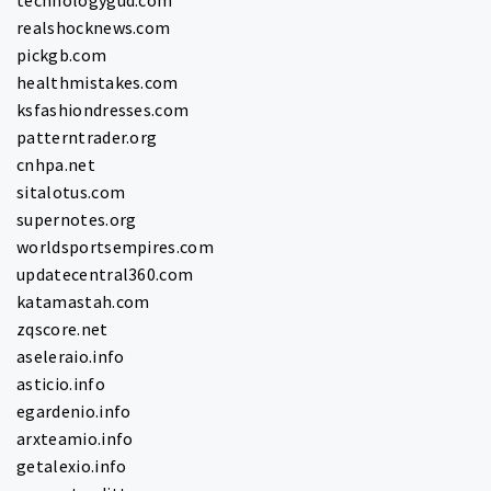
technologygud.com
realshocknews.com
pickgb.com
healthmistakes.com
ksfashiondresses.com
patterntrader.org
cnhpa.net
sitalotus.com
supernotes.org
worldsportsempires.com
updatecentral360.com
katamastah.com
zqscore.net
aseleraio.info
asticio.info
egardenio.info
arxteamio.info
getalexio.info