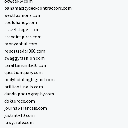
oxweekly.com
panamacitydeckcontractors.com
westfashions.com
toolshandy.com
travelstager.com
trendinspires.com
rannyephul.com
reportradar360.com
swaggyfashion.com
taraftariumtv10.com
questionquery.com
bodybuildinglegend.com
brilliant-nails.com
dandr-photography.com
dokteroce.com
journal-francais.com
justintv10.com
lawyerule.com