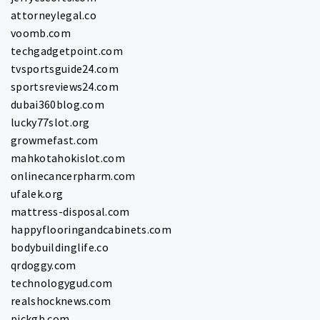
attorneylegal.co
voomb.com
techgadgetpoint.com
tvsportsguide24.com
sportsreviews24.com
dubai360blog.com
lucky77slot.org
growmefast.com
mahkotahokislot.com
onlinecancerpharm.com
ufalek.org
mattress-disposal.com
happyflooringandcabinets.com
bodybuildinglife.co
qrdoggy.com
technologygud.com
realshocknews.com
pickgb.com