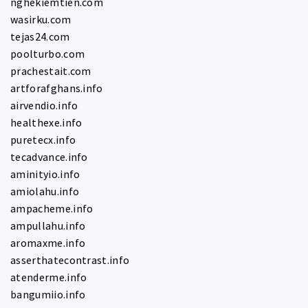
nghekiemtien.com
wasirku.com
tejas24.com
poolturbo.com
prachestait.com
artforafghans.info
airvendio.info
healthexe.info
puretecx.info
tecadvance.info
aminityio.info
amiolahu.info
ampacheme.info
ampullahu.info
aromaxme.info
asserthatecontrast.info
atenderme.info
bangumiio.info