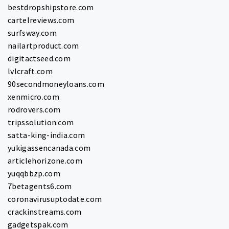
bestdropshipstore.com
cartelreviews.com
surfsway.com
nailartproduct.com
digitactseed.com
lvlcraft.com
90secondmoneyloans.com
xenmicro.com
rodrovers.com
tripssolution.com
satta-king-india.com
yukigassencanada.com
articlehorizone.com
yuqqbbzp.com
7betagents6.com
coronavirusuptodate.com
crackinstreams.com
gadgetspak.com