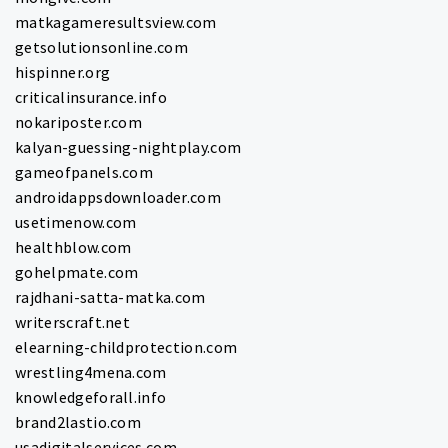
matkagameresultsview.com
getsolutionsonline.com
hispinner.org
criticalinsurance.info
nokariposter.com
kalyan-guessing-nightplay.com
gameofpanels.com
androidappsdownloader.com
usetimenow.com
healthblow.com
gohelpmate.com
rajdhani-satta-matka.com
writerscraft.net
elearning-childprotection.com
wrestling4mena.com
knowledgeforall.info
brand2lastio.com
usadigitalservices.com