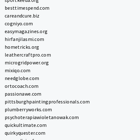
sportkeeda.org
besttimespend.com
careandcure.biz
cogniyo.com
easymagazines.org
hirfanjilasmi.com
hometricks.org
leathercraftpro.com
microgridpower.org
mixiqo.com
needglobe.com
ortocoach.com
passionawe.com
pittsburghpaintingprofessionals.com
plumberryworks.com
psychoterapiawioletanowak.com
quickultimate.com
quirkyquester.com