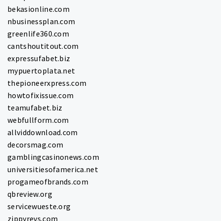
bekasionline.com
nbusinessplan.com
greenlife360.com
cantshoutitout.com
expressufabet.biz
mypuertoplata.net
thepioneerxpress.com
howtofixissue.com
teamufabet.biz
webfullform.com
allviddownload.com
decorsmag.com
gamblingcasinonews.com
universitiesofamerica.net
progameofbrands.com
qbreview.org
servicewueste.org
zippyrevs.com