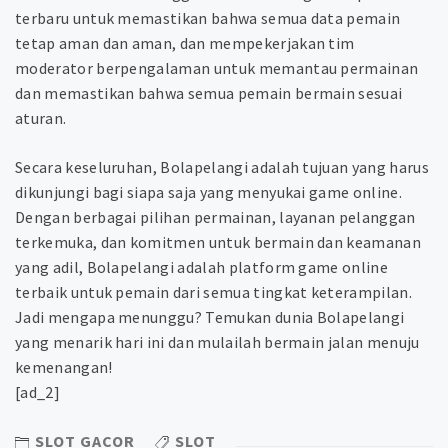
terbaru untuk memastikan bahwa semua data pemain
tetap aman dan aman, dan mempekerjakan tim
moderator berpengalaman untuk memantau permainan
dan memastikan bahwa semua pemain bermain sesuai
aturan.
Secara keseluruhan, Bolapelangi adalah tujuan yang harus
dikunjungi bagi siapa saja yang menyukai game online.
Dengan berbagai pilihan permainan, layanan pelanggan
terkemuka, dan komitmen untuk bermain dan keamanan
yang adil, Bolapelangi adalah platform game online
terbaik untuk pemain dari semua tingkat keterampilan.
Jadi mengapa menunggu? Temukan dunia Bolapelangi
yang menarik hari ini dan mulailah bermain jalan menuju
kemenangan!
[ad_2]
SLOT GACOR
SLOT