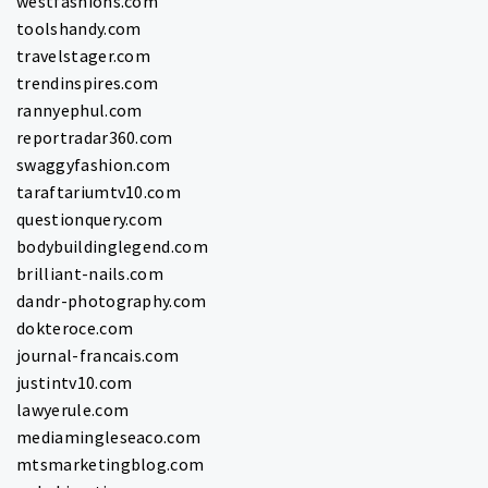
westfashions.com
toolshandy.com
travelstager.com
trendinspires.com
rannyephul.com
reportradar360.com
swaggyfashion.com
taraftariumtv10.com
questionquery.com
bodybuildinglegend.com
brilliant-nails.com
dandr-photography.com
dokteroce.com
journal-francais.com
justintv10.com
lawyerule.com
mediamingleseaco.com
mtsmarketingblog.com