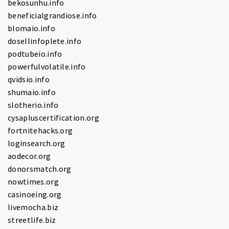
bekosunhu.info
beneficialgrandiose.info
blomaio.info
dosellinfoplete.info
podtubeio.info
powerfulvolatile.info
qvidsio.info
shumaio.info
slotherio.info
cysapluscertification.org
fortnitehacks.org
loginsearch.org
aodecor.org
donorsmatch.org
nowtimes.org
casinoeing.org
livemocha.biz
streetlife.biz