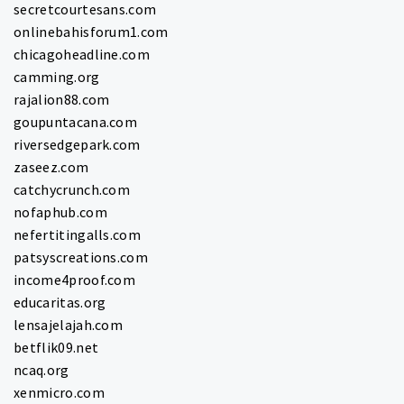
secretcourtesans.com
onlinebahisforum1.com
chicagoheadline.com
camming.org
rajalion88.com
goupuntacana.com
riversedgepark.com
zaseez.com
catchycrunch.com
nofaphub.com
nefertitingalls.com
patsyscreations.com
income4proof.com
educaritas.org
lensajelajah.com
betflik09.net
ncaq.org
xenmicro.com