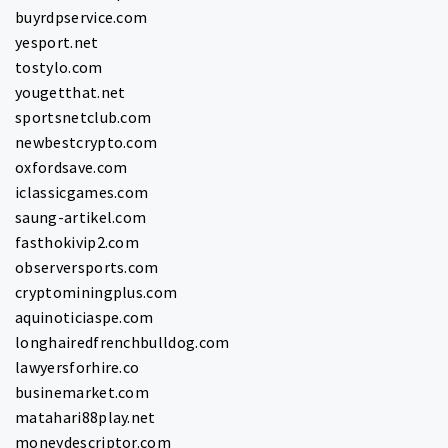
buyrdpservice.com
yesport.net
tostylo.com
yougetthat.net
sportsnetclub.com
newbestcrypto.com
oxfordsave.com
iclassicgames.com
saung-artikel.com
fasthokivip2.com
observersports.com
cryptominingplus.com
aquinoticiaspe.com
longhairedfrenchbulldog.com
lawyersforhire.co
businemarket.com
matahari88play.net
moneydescriptor.com