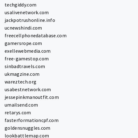
techgiddy.com
usalivenetwork.com
jackpotrushonline.info
ucnewshindi.com
freecellphonedatabase.com
gamersrope.com
exellewebmedia.com
free-gamestop.com
sinbadtravels.com
ukmagzine.com
wareztech.org
usabestnetwork.com
jessepinkmanoutfit.com
umailsend.com
retarys.com
fasterformationcpf.com
goldensnuggles.com
lookbattlemap.com