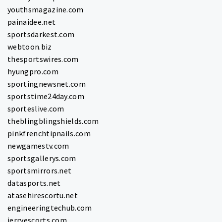
youthsmagazine.com
painaidee.net
sportsdarkest.com
webtoon.biz
thesportswires.com
hyungpro.com
sportingnewsnet.com
sportstime24day.com
sporteslive.com
theblingblingshields.com
pinkfrenchtipnails.com
newgamestv.com
sportsgallerys.com
sportsmirrors.net
datasports.net
atasehirescortu.net
engineeringtechub.com
jerryescorts.com