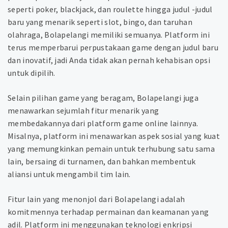
seperti poker, blackjack, dan roulette hingga judul -judul
baru yang menarik seperti slot, bingo, dan taruhan
olahraga, Bolapelangi memiliki semuanya. Platform ini
terus memperbarui perpustakaan game dengan judul baru
dan inovatif, jadi Anda tidak akan pernah kehabisan opsi
untuk dipilih.
Selain pilihan game yang beragam, Bolapelangi juga
menawarkan sejumlah fitur menarik yang
membedakannya dari platform game online lainnya.
Misalnya, platform ini menawarkan aspek sosial yang kuat
yang memungkinkan pemain untuk terhubung satu sama
lain, bersaing di turnamen, dan bahkan membentuk
aliansi untuk mengambil tim lain.
Fitur lain yang menonjol dari Bolapelangi adalah
komitmennya terhadap permainan dan keamanan yang
adil. Platform ini menggunakan teknologi enkripsi