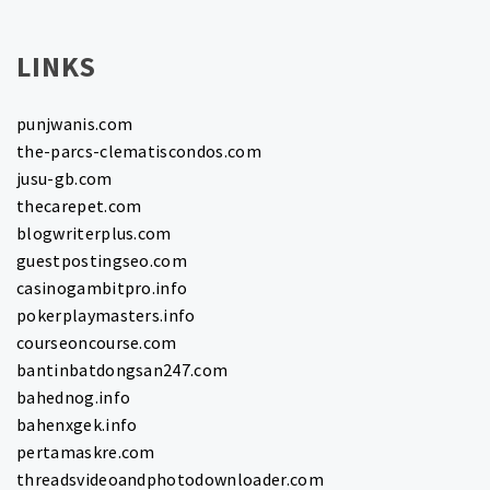
LINKS
punjwanis.com
the-parcs-clematiscondos.com
jusu-gb.com
thecarepet.com
blogwriterplus.com
guestpostingseo.com
casinogambitpro.info
pokerplaymasters.info
courseoncourse.com
bantinbatdongsan247.com
bahednog.info
bahenxgek.info
pertamaskre.com
threadsvideoandphotodownloader.com