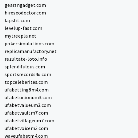
gearsngadget.com
hireseodoctor.com
lapsfit.com
levelup-fast.com
mytreepla.net
pokersimulations.com
replicamanufactory.net
rezultate-loto.info
splendifulous.com
sportsrecords4u.com
topceleberites.com
ufabetting8m4.com
ufabetunionum3.com
ufabetvalueum3.com
ufabetvaultm7.com
ufabetvillageum7.com
ufabetvoicem3.com
waveufabetm4.com