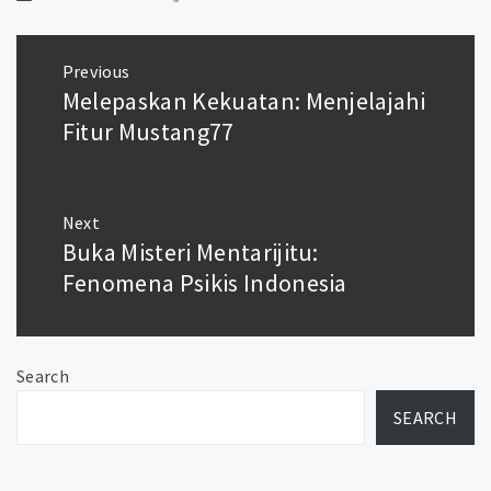
Post
Previous
navigation
Melepaskan Kekuatan: Menjelajahi
Previous
post:
Fitur Mustang77
Next
Buka Misteri Mentarijitu:
Next
post:
Fenomena Psikis Indonesia
Search
SEARCH