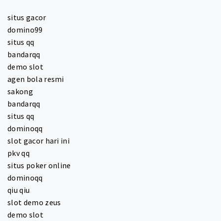
situs gacor
domino99
situs qq
bandarqq
demo slot
agen bola resmi
sakong
bandarqq
situs qq
dominoqq
slot gacor hari ini
pkv qq
situs poker online
dominoqq
qiu qiu
slot demo zeus
demo slot