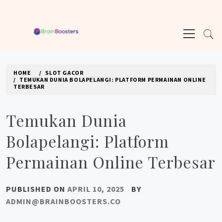
Skip
to
Primary
content
Menu
SLOT PG SOFT GACOR MALAM INI, COBA
Mainkan slot gacor PG Soft X500 malam ini dengan deposit dana untuk peluang
SLOT X500 DENGAN DEPOSIT DANA
maxwin. Kesempatan besar untuk menang setiap saat.
HOME
SLOT GACOR
TEMUKAN DUNIA BOLAPELANGI: PLATFORM PERMAINAN ONLINE
TERBESAR
Temukan Dunia
Bolapelangi: Platform
Permainan Online Terbesar
PUBLISHED ON
APRIL 10, 2025
BY
ADMIN@BRAINBOOSTERS.CO