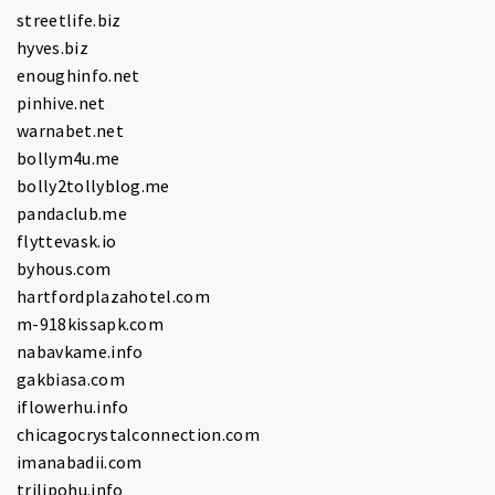
streetlife.biz
hyves.biz
enoughinfo.net
pinhive.net
warnabet.net
bollym4u.me
bolly2tollyblog.me
pandaclub.me
flyttevask.io
byhous.com
hartfordplazahotel.com
m-918kissapk.com
nabavkame.info
gakbiasa.com
iflowerhu.info
chicagocrystalconnection.com
imanabadii.com
trilipohu.info