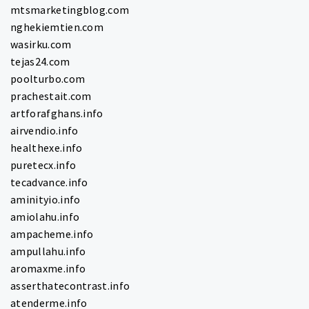
mtsmarketingblog.com
nghekiemtien.com
wasirku.com
tejas24.com
poolturbo.com
prachestait.com
artforafghans.info
airvendio.info
healthexe.info
puretecx.info
tecadvance.info
aminityio.info
amiolahu.info
ampacheme.info
ampullahu.info
aromaxme.info
asserthatecontrast.info
atenderme.info