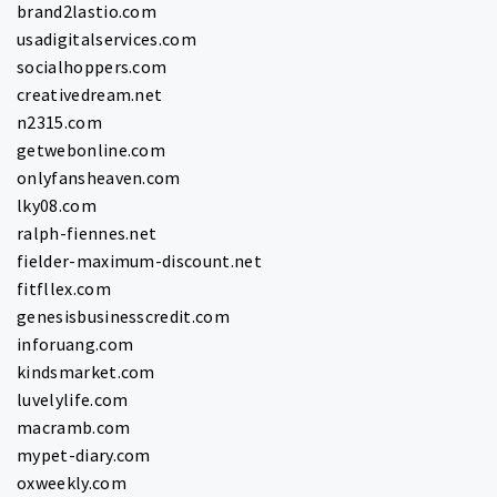
brand2lastio.com
usadigitalservices.com
socialhoppers.com
creativedream.net
n2315.com
getwebonline.com
onlyfansheaven.com
lky08.com
ralph-fiennes.net
fielder-maximum-discount.net
fitfllex.com
genesisbusinesscredit.com
inforuang.com
kindsmarket.com
luvelylife.com
macramb.com
mypet-diary.com
oxweekly.com