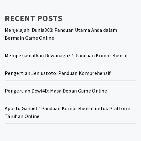
RECENT POSTS
Menjelajahi Dunia303: Panduan Utama Anda dalam
Bermain Game Online
Memperkenalkan Dewanaga77: Panduan Komprehensif
Pengertian Jeniustoto: Panduan Komprehensif
Pengertian Dewi4D: Masa Depan Game Online
Apa itu Gajibet? Panduan Komprehensif untuk Platform
Taruhan Online