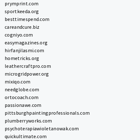
prymprint.com
sportkeeda.org
besttimespend.com
careandcure.biz
cogniyo.com
easymagazines.org
hirfanjilasmi.com
hometricks.org
leathercraftpro.com
microgridpower.org
mixiqo.com
needglobe.com
ortocoach.com
passionawe.com
pittsburghpaintingprofessionals.com
plumberryworks.com
psychoterapiawioletanowak.com
quickultimate.com