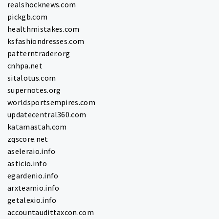
realshocknews.com
pickgb.com
healthmistakes.com
ksfashiondresses.com
patterntrader.org
cnhpa.net
sitalotus.com
supernotes.org
worldsportsempires.com
updatecentral360.com
katamastah.com
zqscore.net
aseleraio.info
asticio.info
egardenio.info
arxteamio.info
getalexio.info
accountaudittaxcon.com