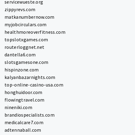
servicewueste.org
zippyrevs.com
matkanumbernow.com
myjobcirculars.com
healthmoreoverfitness.com
topslotxgames.com
routerloggnet.net
dantella6.com
slotsgamesone.com
hispinzone.com
kalyanbazarnights.com
top-online-casino-usa.com
honghuidoor.com
flowingtravel.com
nineniki.com
brandiospecialists.com
medicalcare7.com
adtennaball.com