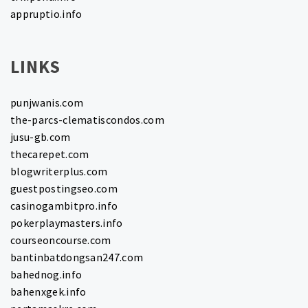
appruptio.info
LINKS
punjwanis.com
the-parcs-clematiscondos.com
jusu-gb.com
thecarepet.com
blogwriterplus.com
guestpostingseo.com
casinogambitpro.info
pokerplaymasters.info
courseoncourse.com
bantinbatdongsan247.com
bahednog.info
bahenxgek.info