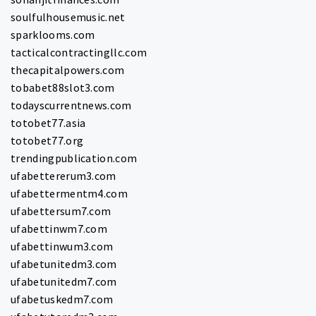
soulfulhousemusic.net
sparklooms.com
tacticalcontractingllc.com
thecapitalpowers.com
tobabet88slot3.com
todayscurrentnews.com
totobet77.asia
totobet77.org
trendingpublication.com
ufabettererum3.com
ufabettermentm4.com
ufabettersum7.com
ufabettinwm7.com
ufabettinwum3.com
ufabetunitedm3.com
ufabetunitedm7.com
ufabetuskedm7.com