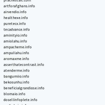
prachestait.com
artforafghans.info
airvendio.info
healthexe.info
puretecx.info
tecadvance.info
aminityio.info
amiolahu.info
ampacheme.info
ampullahu.info
aromaxme.info
asserthatecontrast.info
atenderme.info
bangumiio.info
bekosunhu.info
beneficialgrandiose.info
blomaio.info
dosellinfoplete.info