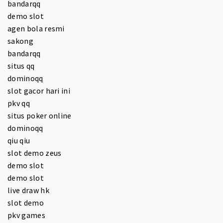
bandarqq
demo slot
agen bola resmi
sakong
bandarqq
situs qq
dominoqq
slot gacor hari ini
pkv qq
situs poker online
dominoqq
qiu qiu
slot demo zeus
demo slot
demo slot
live draw hk
slot demo
pkv games