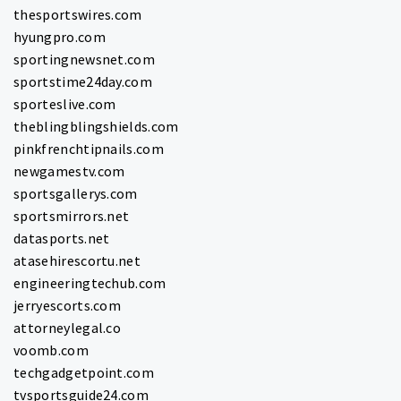
thesportswires.com
hyungpro.com
sportingnewsnet.com
sportstime24day.com
sporteslive.com
theblingblingshields.com
pinkfrenchtipnails.com
newgamestv.com
sportsgallerys.com
sportsmirrors.net
datasports.net
atasehirescortu.net
engineeringtechub.com
jerryescorts.com
attorneylegal.co
voomb.com
techgadgetpoint.com
tvsportsguide24.com