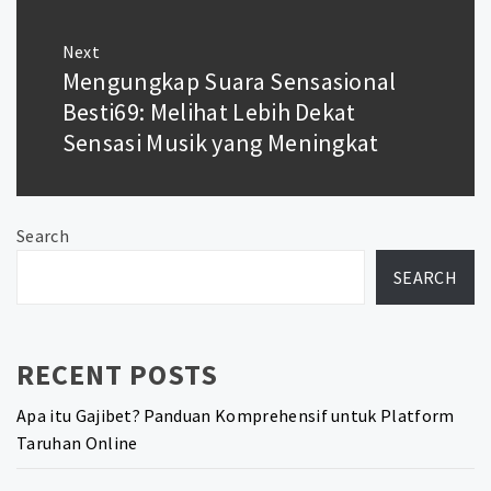
Next
Mengungkap Suara Sensasional
Next
post:
Besti69: Melihat Lebih Dekat
Sensasi Musik yang Meningkat
Search
SEARCH
RECENT POSTS
Apa itu Gajibet? Panduan Komprehensif untuk Platform
Taruhan Online