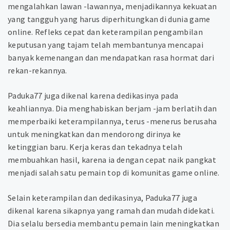
mengalahkan lawan -lawannya, menjadikannya kekuatan
yang tangguh yang harus diperhitungkan di dunia game
online. Refleks cepat dan keterampilan pengambilan
keputusan yang tajam telah membantunya mencapai
banyak kemenangan dan mendapatkan rasa hormat dari
rekan-rekannya.
Paduka77 juga dikenal karena dedikasinya pada
keahliannya. Dia menghabiskan berjam -jam berlatih dan
memperbaiki keterampilannya, terus -menerus berusaha
untuk meningkatkan dan mendorong dirinya ke
ketinggian baru. Kerja keras dan tekadnya telah
membuahkan hasil, karena ia dengan cepat naik pangkat
menjadi salah satu pemain top di komunitas game online.
Selain keterampilan dan dedikasinya, Paduka77 juga
dikenal karena sikapnya yang ramah dan mudah didekati.
Dia selalu bersedia membantu pemain lain meningkatkan