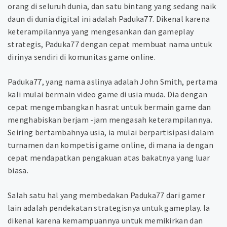
orang di seluruh dunia, dan satu bintang yang sedang naik
daun di dunia digital ini adalah Paduka77. Dikenal karena
keterampilannya yang mengesankan dan gameplay
strategis, Paduka77 dengan cepat membuat nama untuk
dirinya sendiri di komunitas game online.
Paduka77, yang nama aslinya adalah John Smith, pertama
kali mulai bermain video game di usia muda. Dia dengan
cepat mengembangkan hasrat untuk bermain game dan
menghabiskan berjam -jam mengasah keterampilannya.
Seiring bertambahnya usia, ia mulai berpartisipasi dalam
turnamen dan kompetisi game online, di mana ia dengan
cepat mendapatkan pengakuan atas bakatnya yang luar
biasa.
Salah satu hal yang membedakan Paduka77 dari gamer
lain adalah pendekatan strategisnya untuk gameplay. Ia
dikenal karena kemampuannya untuk memikirkan dan