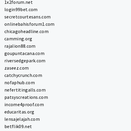
1x2forum.net
login99bet.com
secretcourtesans.com
onlinebahisforum1.com
chicagoheadline.com
camming.org
rajalion88.com
goupuntacana.com
riversedgepark.com
zaseez.com
catchycrunch.com
nofaphub.com
nefertitingalls.com
patsyscreations.com
income4proof.com
educaritas.org
lensajelajah.com
betflik09.net