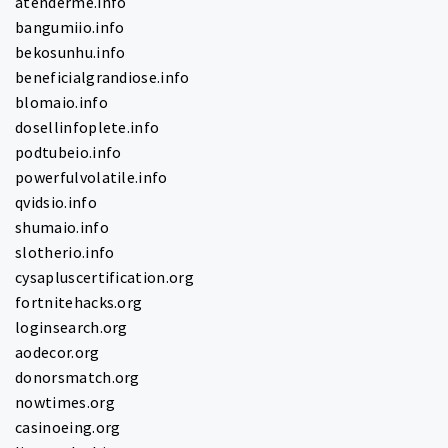
atenderme.info
bangumiio.info
bekosunhu.info
beneficialgrandiose.info
blomaio.info
dosellinfoplete.info
podtubeio.info
powerfulvolatile.info
qvidsio.info
shumaio.info
slotherio.info
cysapluscertification.org
fortnitehacks.org
loginsearch.org
aodecor.org
donorsmatch.org
nowtimes.org
casinoeing.org