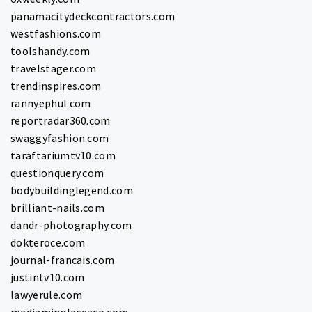
panamacitydeckcontractors.com
westfashions.com
toolshandy.com
travelstager.com
trendinspires.com
rannyephul.com
reportradar360.com
swaggyfashion.com
taraftariumtv10.com
questionquery.com
bodybuildinglegend.com
brilliant-nails.com
dandr-photography.com
dokteroce.com
journal-francais.com
justintv10.com
lawyerule.com