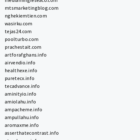
mediamingleseaco.com
mtsmarketingblog.com
nghekiemtien.com
wasirku.com
tejas24.com
poolturbo.com
prachestait.com
artforafghans.info
airvendio.info
healthexe.info
puretecx.info
tecadvance.info
aminityio.info
amiolahu.info
ampacheme.info
ampullahu.info
aromaxme.info
asserthatecontrast.info