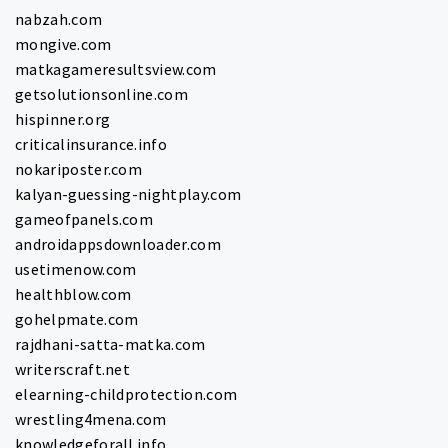
nabzah.com
mongive.com
matkagameresultsview.com
getsolutionsonline.com
hispinner.org
criticalinsurance.info
nokariposter.com
kalyan-guessing-nightplay.com
gameofpanels.com
androidappsdownloader.com
usetimenow.com
healthblow.com
gohelpmate.com
rajdhani-satta-matka.com
writerscraft.net
elearning-childprotection.com
wrestling4mena.com
knowledgeforall.info