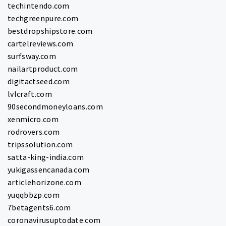
techintendo.com
techgreenpure.com
bestdropshipstore.com
cartelreviews.com
surfsway.com
nailartproduct.com
digitactseed.com
lvlcraft.com
90secondmoneyloans.com
xenmicro.com
rodrovers.com
tripssolution.com
satta-king-india.com
yukigassencanada.com
articlehorizone.com
yuqqbbzp.com
7betagents6.com
coronavirusuptodate.com