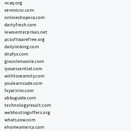
ncaq.org
xenmicro.com
onlineshopera.com
dartyfresh.com
lewisenterprises.net
pcsoftwarefree.org
dailylinking.com
dnafyx.com
giocolenuvole.com
iyouessential.com
withloveamity.com
youlearncode.com
fxyatirim.com
abbuguide.com
technologyresult.com
webhostingoffers.org
whatszow.com
ehomeamerca.com