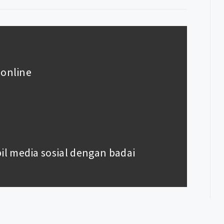
 online
l media sosial dengan badai