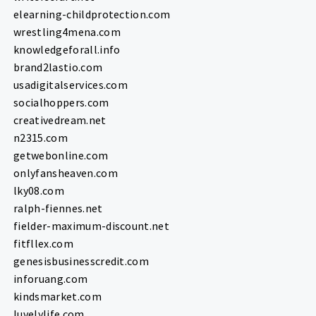
elearning-childprotection.com
wrestling4mena.com
knowledgeforall.info
brand2lastio.com
usadigitalservices.com
socialhoppers.com
creativedream.net
n2315.com
getwebonline.com
onlyfansheaven.com
lky08.com
ralph-fiennes.net
fielder-maximum-discount.net
fitfllex.com
genesisbusinesscredit.com
inforuang.com
kindsmarket.com
luvelylife.com