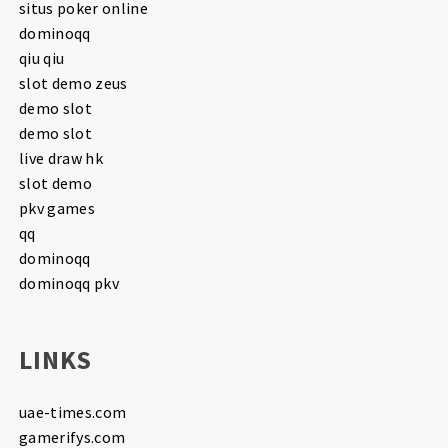
situs poker online
dominoqq
qiu qiu
slot demo zeus
demo slot
demo slot
live draw hk
slot demo
pkv games
qq
dominoqq
dominoqq pkv
LINKS
uae-times.com
gamerifys.com