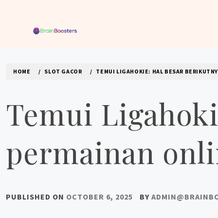
Skip
to
content
SLOT PG SOFT GACOR M
Mainkan slot gacor PG Soft X500 malam ini dengan deposit 
DANA
HOME
SLOT GACOR
TEMUI LIGAHOKIE: HAL BESAR BERIKUTN
Temui Ligahoki
permainan onl
PUBLISHED ON
OCTOBER 6, 2025
BY
ADMIN@BRAINB