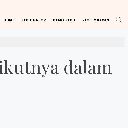
HOME
SLOT GACOR
DEMO SLOT
SLOT MAXWIN
500 DENGAN DEPOSIT
tiap saat.
rikutnya dalam