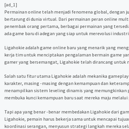
[ad_1]
Permainan online telah menjadi fenomena global, dengan ju
bertarung di dunia virtual. Dari permainan peran online mu
penembak orang pertama, berbagai permainan yang tersedia
ada game baru di adegan yang siap untuk merevolusi industri
Ligahokie adalah game online baru yang menarik yang meng
kerja tim untuk menciptakan pengalaman bermain game ya
gamer yang bersemangat, Ligahokie telah dirancang untuk 
Salah satu fitur utama Ligahokie adalah mekanika gameplay
karakter, masing -masing dengan kemampuan dan keterampil
menampilkan sistem leveling dinamis yang memungkinkan 
membuka kunci kemampuan baru saat mereka maju melalui 
Tapi apa yang benar -benar membedakan Ligahokie dari game 
Ligahokie, pemain harus bekerja sama untuk mencapai tuju
koordinasi serangan, menyusun strategi langkah mereka se