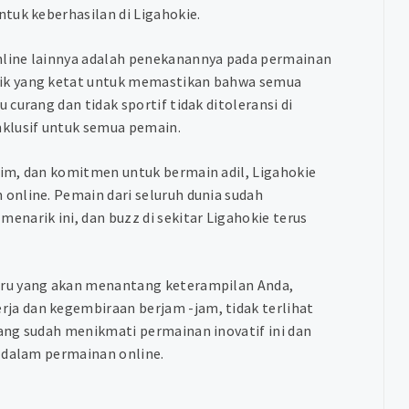
tuk keberhasilan di Ligahokie.
nline lainnya adalah penekanannya pada permainan
tik yang ketat untuk memastikan bahwa semua
curang dan tidak sportif tidak ditoleransi di
nklusif untuk semua pemain.
tim, dan komitmen untuk bermain adil, Ligahokie
online. Pemain dari seluruh dunia sudah
arik ini, dan buzz di sekitar Ligahokie terus
aru yang akan menantang keterampilan Anda,
ja dan kegembiraan berjam -jam, tidak terlihat
ang sudah menikmati permainan inovatif ini dan
a dalam permainan online.