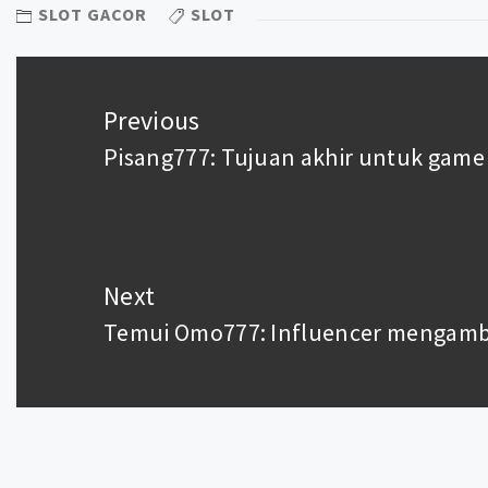
SLOT GACOR
SLOT
Post
navigation
Previous
Pisang777: Tujuan akhir untuk game
Previous
post:
Next
Temui Omo777: Influencer mengambi
Next
post: