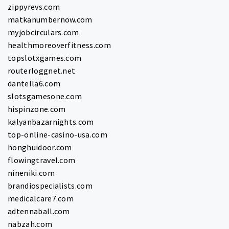
zippyrevs.com
matkanumbernow.com
myjobcirculars.com
healthmoreoverfitness.com
topslotxgames.com
routerloggnet.net
dantella6.com
slotsgamesone.com
hispinzone.com
kalyanbazarnights.com
top-online-casino-usa.com
honghuidoor.com
flowingtravel.com
nineniki.com
brandiospecialists.com
medicalcare7.com
adtennaball.com
nabzah.com