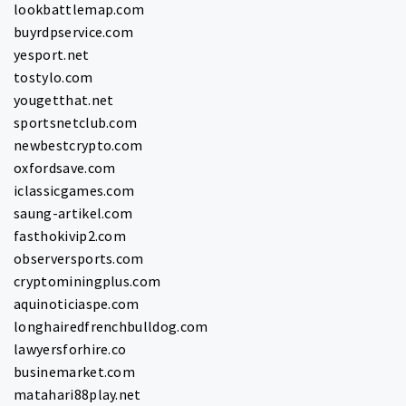
lookbattlemap.com
buyrdpservice.com
yesport.net
tostylo.com
yougetthat.net
sportsnetclub.com
newbestcrypto.com
oxfordsave.com
iclassicgames.com
saung-artikel.com
fasthokivip2.com
observersports.com
cryptominingplus.com
aquinoticiaspe.com
longhairedfrenchbulldog.com
lawyersforhire.co
businemarket.com
matahari88play.net