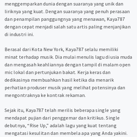
menggemparkan dunia dengan suaranya yang unik dan
liriknya yang kuat. Dengan suaranya yang penuh perasaan
dan penampilan panggungnya yang menawan, Kaya787
dengan cepat menjadi salah satu artis paling menjanjikan
di industri ini.
Berasal dari Kota New York, Kaya787 selalu memiliki
minat terhadap musik. Dia mulai menulis lagu di usia muda
dan mengasah keahliannya dengan tampil di malam open
mic lokal dan pertunjukan bakat. Kerja keras dan
dedikasinya membuahkan hasil ketika dia menarik
perhatian produser musik yang melihat potensinya dan
mengontraknya ke kontrak rekaman.
Sejak itu, Kaya787 telah merilis beberapa single yang
mendapat pujian dari penggemar dan kritikus. Single
debutnya, “Rise Up,” adalah lagu yang kuat tentang
mengatasi kesulitan dan membela apa yang Anda yakini.