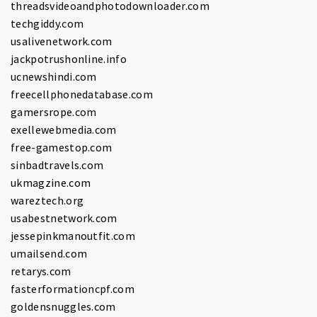
threadsvideoandphotodownloader.com
techgiddy.com
usalivenetwork.com
jackpotrushonline.info
ucnewshindi.com
freecellphonedatabase.com
gamersrope.com
exellewebmedia.com
free-gamestop.com
sinbadtravels.com
ukmagzine.com
wareztech.org
usabestnetwork.com
jessepinkmanoutfit.com
umailsend.com
retarys.com
fasterformationcpf.com
goldensnuggles.com