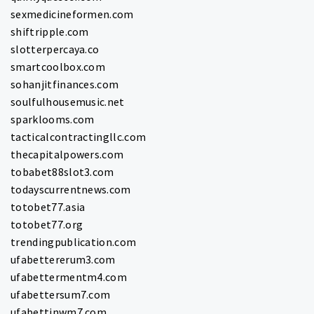
sexmedicineformen.com
shiftripple.com
slotterpercaya.co
smartcoolbox.com
sohanjitfinances.com
soulfulhousemusic.net
sparklooms.com
tacticalcontractingllc.com
thecapitalpowers.com
tobabet88slot3.com
todayscurrentnews.com
totobet77.asia
totobet77.org
trendingpublication.com
ufabettererum3.com
ufabettermentm4.com
ufabettersum7.com
ufabettinwm7.com