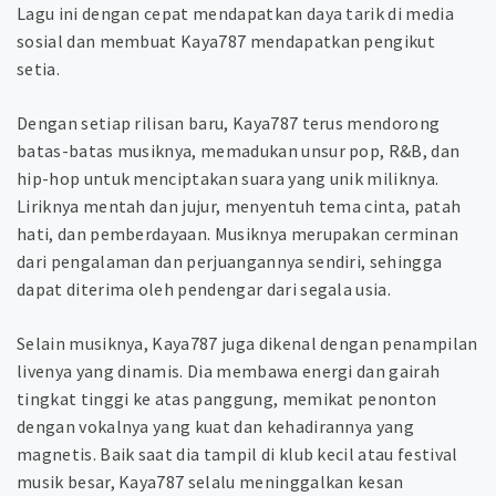
Lagu ini dengan cepat mendapatkan daya tarik di media
sosial dan membuat Kaya787 mendapatkan pengikut
setia.
Dengan setiap rilisan baru, Kaya787 terus mendorong
batas-batas musiknya, memadukan unsur pop, R&B, dan
hip-hop untuk menciptakan suara yang unik miliknya.
Liriknya mentah dan jujur, menyentuh tema cinta, patah
hati, dan pemberdayaan. Musiknya merupakan cerminan
dari pengalaman dan perjuangannya sendiri, sehingga
dapat diterima oleh pendengar dari segala usia.
Selain musiknya, Kaya787 juga dikenal dengan penampilan
livenya yang dinamis. Dia membawa energi dan gairah
tingkat tinggi ke atas panggung, memikat penonton
dengan vokalnya yang kuat dan kehadirannya yang
magnetis. Baik saat dia tampil di klub kecil atau festival
musik besar, Kaya787 selalu meninggalkan kesan