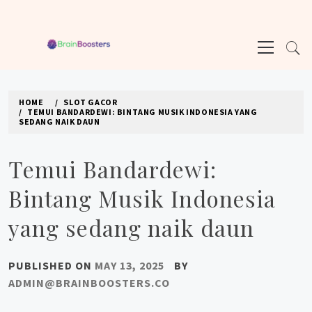
Skip
to
Primary
content
Menu
SLOT PG SOFT GACOR MALAM INI, COBA
Mainkan slot gacor PG Soft X500 malam ini dengan deposit dana untuk peluang
SLOT X500 DENGAN DEPOSIT DANA
maxwin. Kesempatan besar untuk menang setiap saat.
HOME
SLOT GACOR
TEMUI BANDARDEWI: BINTANG MUSIK INDONESIA YANG
SEDANG NAIK DAUN
Temui Bandardewi:
Bintang Musik Indonesia
yang sedang naik daun
PUBLISHED ON
MAY 13, 2025
BY
ADMIN@BRAINBOOSTERS.CO