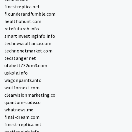
finestreplica.net
flounderandfumble.com
healthohunt.com
retefuturah.info
smartinvestinginfo.info
technewsalliance.com
technonetmarket.com
tedstanger.net
ufabett732um3.com
uskola.info
wagonpaints.info
waitfornext.com
clearvisionmarketing.co
quantum-code.co
whatnews.me
final-dream.com
finest-replica.net
gestioneinh.info