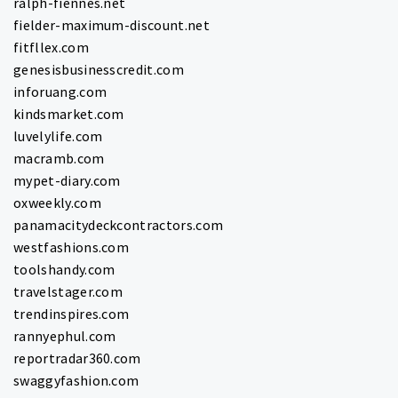
ralph-fiennes.net
fielder-maximum-discount.net
fitfllex.com
genesisbusinesscredit.com
inforuang.com
kindsmarket.com
luvelylife.com
macramb.com
mypet-diary.com
oxweekly.com
panamacitydeckcontractors.com
westfashions.com
toolshandy.com
travelstager.com
trendinspires.com
rannyephul.com
reportradar360.com
swaggyfashion.com