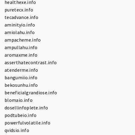
healthexe.info
puretecx.info
tecadvance.info
aminityio.info
amiolahu.info
ampacheme.info
ampullahu.info
aromaxme.info
asserthatecontrast.info
atenderme.info
bangumiio.info
bekosunhu.info
beneficialgrandiose.info
blomaio.info
dosellinfoplete.info
podtubeio.info
powerfulvolatile.info
qvidsio.info