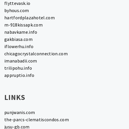
flyttevask.io
byhous.com
hartfordplazahotel.com
m-918kissapk.com
nabavkame.info
gakbiasa.com
iflowerhu.info
chicagocrystalconnection.com
imanabadii.com
trilipohu.info
appruptio.info
LINKS
punjwanis.com
the-parcs-clematiscondos.com
jusu-gb.com