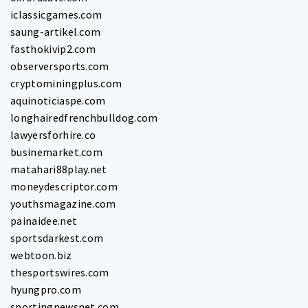
iclassicgames.com
saung-artikel.com
fasthokivip2.com
observersports.com
cryptominingplus.com
aquinoticiaspe.com
longhairedfrenchbulldog.com
lawyersforhire.co
businemarket.com
matahari88play.net
moneydescriptor.com
youthsmagazine.com
painaidee.net
sportsdarkest.com
webtoon.biz
thesportswires.com
hyungpro.com
sportingnewsnet.com