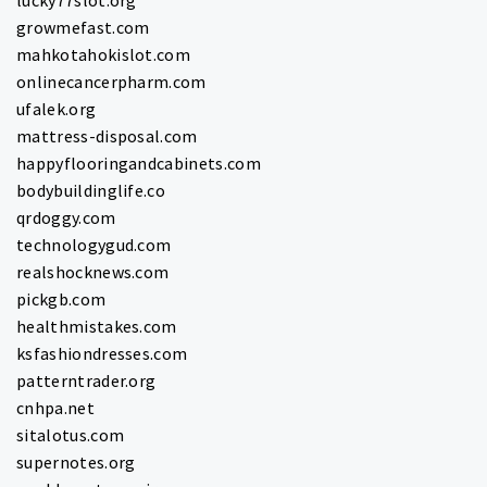
lucky77slot.org
growmefast.com
mahkotahokislot.com
onlinecancerpharm.com
ufalek.org
mattress-disposal.com
happyflooringandcabinets.com
bodybuildinglife.co
qrdoggy.com
technologygud.com
realshocknews.com
pickgb.com
healthmistakes.com
ksfashiondresses.com
patterntrader.org
cnhpa.net
sitalotus.com
supernotes.org