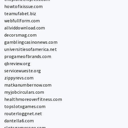
howtofixissue.com
teamufabet.biz
webfullform.com
allviddownload.com
decorsmag.com
gamblingcasinonews.com
universitiesofamerica.net
progameofbrands.com
qbreview.org
servicewueste.org
zippyrevs.com
matkanumbernow.com
myjobcirculars.com
healthmoreoverfitness.com
topslotxgames.com
routerloggnet.net
dantella6.com
slotsgamesone.com