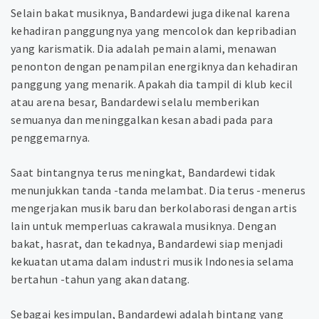
Selain bakat musiknya, Bandardewi juga dikenal karena
kehadiran panggungnya yang mencolok dan kepribadian
yang karismatik. Dia adalah pemain alami, menawan
penonton dengan penampilan energiknya dan kehadiran
panggung yang menarik. Apakah dia tampil di klub kecil
atau arena besar, Bandardewi selalu memberikan
semuanya dan meninggalkan kesan abadi pada para
penggemarnya.
Saat bintangnya terus meningkat, Bandardewi tidak
menunjukkan tanda -tanda melambat. Dia terus -menerus
mengerjakan musik baru dan berkolaborasi dengan artis
lain untuk memperluas cakrawala musiknya. Dengan
bakat, hasrat, dan tekadnya, Bandardewi siap menjadi
kekuatan utama dalam industri musik Indonesia selama
bertahun -tahun yang akan datang.
Sebagai kesimpulan, Bandardewi adalah bintang yang