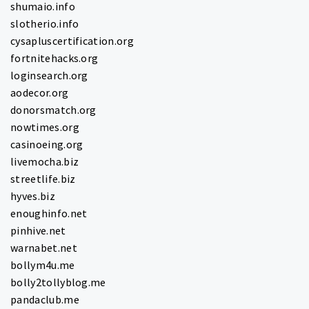
shumaio.info
slotherio.info
cysapluscertification.org
fortnitehacks.org
loginsearch.org
aodecor.org
donorsmatch.org
nowtimes.org
casinoeing.org
livemocha.biz
streetlife.biz
hyves.biz
enoughinfo.net
pinhive.net
warnabet.net
bollym4u.me
bolly2tollyblog.me
pandaclub.me