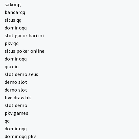
sakong
bandarqq
situs qq
dominoqq
slot gacor hari ini
pkv qq
situs poker online
dominoqq
qiu qiu
slot demo zeus
demo slot
demo slot
live draw hk
slot demo
pkv games
qq
dominoqq
dominoqq pkv