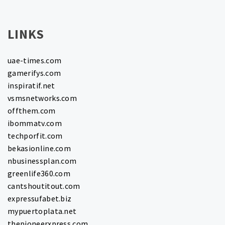
LINKS
uae-times.com
gamerifys.com
inspiratif.net
vsmsnetworks.com
offthem.com
ibommatv.com
techporfit.com
bekasionline.com
nbusinessplan.com
greenlife360.com
cantshoutitout.com
expressufabet.biz
mypuertoplata.net
thepioneerxpress.com