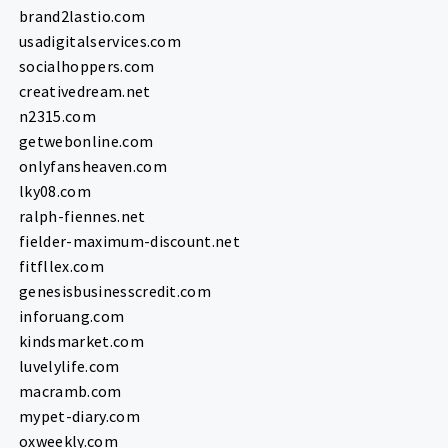
brand2lastio.com
usadigitalservices.com
socialhoppers.com
creativedream.net
n2315.com
getwebonline.com
onlyfansheaven.com
lky08.com
ralph-fiennes.net
fielder-maximum-discount.net
fitfllex.com
genesisbusinesscredit.com
inforuang.com
kindsmarket.com
luvelylife.com
macramb.com
mypet-diary.com
oxweekly.com