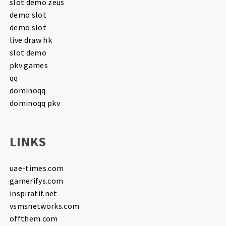
slot demo zeus
demo slot
demo slot
live draw hk
slot demo
pkv games
qq
dominoqq
dominoqq pkv
LINKS
uae-times.com
gamerifys.com
inspiratif.net
vsmsnetworks.com
offthem.com