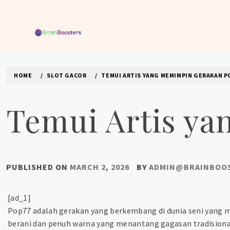
Skip
to
content
SLOT PG SOFT GACOR M
Mainkan slot gacor PG Soft X500 malam ini dengan deposit 
DANA
HOME
SLOT GACOR
TEMUI ARTIS YANG MEMIMPIN GERAKAN P
Temui Artis y
PUBLISHED ON
MARCH 2, 2026
BY
ADMIN@BRAINBOO
[ad_1]
Pop77 adalah gerakan yang berkembang di dunia seni yang 
berani dan penuh warna yang menantang gagasan tradisional