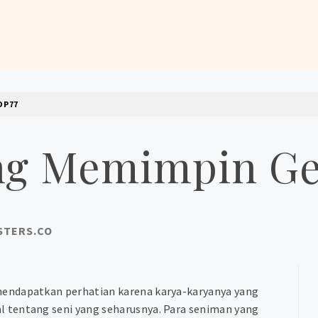
ALAM INI, COBA SLOT X
dana untuk peluang maxwin. Kesempatan besar untuk menang se
OP77
ang Memimpin Ge
STERS.CO
mendapatkan perhatian karena karya-karyanya yang
 tentang seni yang seharusnya. Para seniman yang