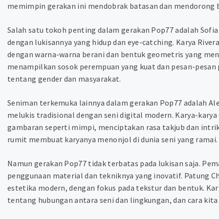
memimpin gerakan ini mendobrak batasan dan mendorong bat
Salah satu tokoh penting dalam gerakan Pop77 adalah Sofia
dengan lukisannya yang hidup dan eye-catching. Karya River
dengan warna-warna berani dan bentuk geometris yang menar
menampilkan sosok perempuan yang kuat dan pesan-pesan
tentang gender dan masyarakat.
Seniman terkemuka lainnya dalam gerakan Pop77 adalah Al
melukis tradisional dengan seni digital modern. Karya-karya
gambaran seperti mimpi, menciptakan rasa takjub dan intri
rumit membuat karyanya menonjol di dunia seni yang ramai.
Namun gerakan Pop77 tidak terbatas pada lukisan saja. P
penggunaan material dan tekniknya yang inovatif. Patung C
estetika modern, dengan fokus pada tekstur dan bentuk. K
tentang hubungan antara seni dan lingkungan, dan cara kita b