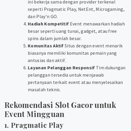
ini bekerja sama dengan provider terkenal
seperti Pragmatic Play, NetEnt, Microgaming,
dan Play’n GO.
Hadiah Kompetitif
Event menawarkan hadiah
besar seperti uang tunai, gadget, atau free
spins dalam jumlah besar.
Komunitas Aktif
Situs dengan event menarik
biasanya memiliki komunitas pemain yang
antusias dan aktif.
Layanan Pelanggan Responsif
Tim dukungan
pelanggan tersedia untuk menjawab
pertanyaan terkait event atau menyelesaikan
masalah teknis.
Rekomendasi Slot Gacor untuk
Event Mingguan
1. Pragmatic Play