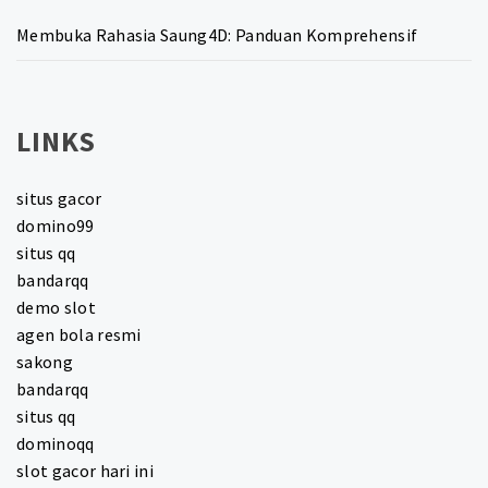
Membuka Rahasia Saung4D: Panduan Komprehensif
LINKS
situs gacor
domino99
situs qq
bandarqq
demo slot
agen bola resmi
sakong
bandarqq
situs qq
dominoqq
slot gacor hari ini