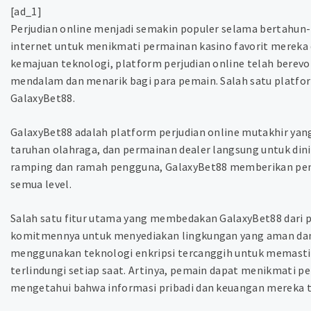
[ad_1]
Perjudian online menjadi semakin populer selama bertahun-
internet untuk menikmati permainan kasino favorit mereka
kemajuan teknologi, platform perjudian online telah bere
mendalam dan menarik bagi para pemain. Salah satu platfor
GalaxyBet88.
GalaxyBet88 adalah platform perjudian online mutakhir ya
taruhan olahraga, dan permainan dealer langsung untuk di
ramping dan ramah pengguna, GalaxyBet88 memberikan pen
semua level.
Salah satu fitur utama yang membedakan GalaxyBet88 dari p
komitmennya untuk menyediakan lingkungan yang aman dan 
menggunakan teknologi enkripsi tercanggih untuk memast
terlindungi setiap saat. Artinya, pemain dapat menikmati 
mengetahui bahwa informasi pribadi dan keuangan mereka t