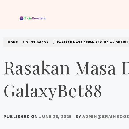
Skip
to
content
SLOT PG SOFT GACOR M
Mainkan slot gacor PG Soft X500 malam ini dengan deposit 
DANA
HOME
SLOT GACOR
RASAKAN MASA DEPAN PERJUDIAN ONLIN
Rasakan Masa D
GalaxyBet88
PUBLISHED ON
JUNE 28, 2026
BY
ADMIN@BRAINBOOS