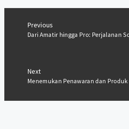
Post
navigation
Previous
Dari Amatir hingga Pro: Perjalanan S
Previous
post:
Next
Menemukan Penawaran dan Produk Te
Next
post: