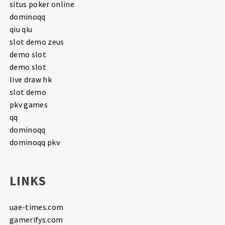
situs poker online
dominoqq
qiu qiu
slot demo zeus
demo slot
demo slot
live draw hk
slot demo
pkv games
qq
dominoqq
dominoqq pkv
LINKS
uae-times.com
gamerifys.com