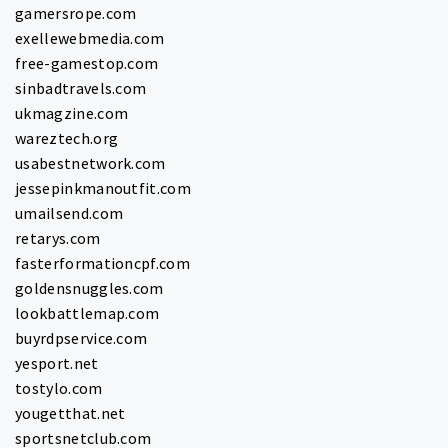
gamersrope.com
exellewebmedia.com
free-gamestop.com
sinbadtravels.com
ukmagzine.com
wareztech.org
usabestnetwork.com
jessepinkmanoutfit.com
umailsend.com
retarys.com
fasterformationcpf.com
goldensnuggles.com
lookbattlemap.com
buyrdpservice.com
yesport.net
tostylo.com
yougetthat.net
sportsnetclub.com