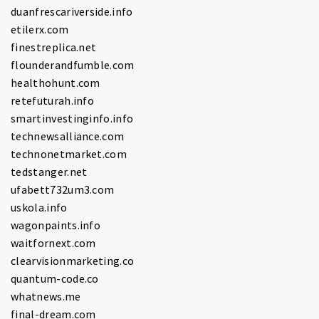
duanfrescariverside.info
etilerx.com
finestreplica.net
flounderandfumble.com
healthohunt.com
retefuturah.info
smartinvestinginfo.info
technewsalliance.com
technonetmarket.com
tedstanger.net
ufabett732um3.com
uskola.info
wagonpaints.info
waitfornext.com
clearvisionmarketing.co
quantum-code.co
whatnews.me
final-dream.com