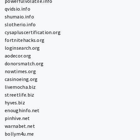
powerfulvolatile.info
qvidsio.info
shumaio.info
slotherio.info
cysapluscertification.org
fortnitehacks.org
loginsearch.org
aodecor.org
donorsmatch.org
nowtimes.org
casinoeing.org
livemocha.biz
streetlife.biz
hyves.biz
enoughinfo.net
pinhive.net
warnabet.net
bollym4u.me