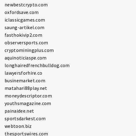
newbestcrypto.com
oxfordsave.com
iclassicgames.com
saung-artikel.com
fasthokivip2.com
observersports.com
cryptominingplus.com
aquinoticiaspe.com
longhairedfrenchbulldog.com
lawyersforhire.co
businemarket.com
matahari88play.net
moneydescriptor.com
youthsmagazine.com
painaidee.net
sportsdarkest.com
webtoon.biz
thesportswires.com