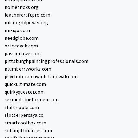
hometricks.org
leathercraftpro.com
microgridpower.org
mixiqo.com
needglobe.com
ortocoach.com
passionawe.com
pittsburghpaintingprofessionals.com
plumberryworks.com
psychoterapiawioletanowak.com
quickultimate.com
quirkyquester.com
sexmedicineformen.com
shiftripple.com
slotterpercaya.co
smartcoolbox.com
sohanjitfinances.com