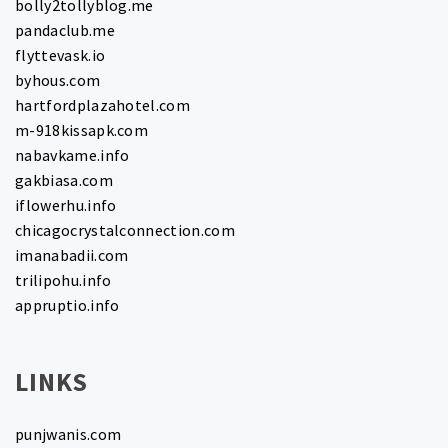
bolly2tollyblog.me
pandaclub.me
flyttevask.io
byhous.com
hartfordplazahotel.com
m-918kissapk.com
nabavkame.info
gakbiasa.com
iflowerhu.info
chicagocrystalconnection.com
imanabadii.com
trilipohu.info
appruptio.info
LINKS
punjwanis.com