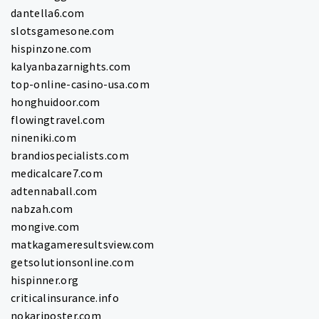
dantella6.com
slotsgamesone.com
hispinzone.com
kalyanbazarnights.com
top-online-casino-usa.com
honghuidoor.com
flowingtravel.com
nineniki.com
brandiospecialists.com
medicalcare7.com
adtennaball.com
nabzah.com
mongive.com
matkagameresultsview.com
getsolutionsonline.com
hispinner.org
criticalinsurance.info
nokariposter.com