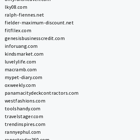
lky08.com
ralph-fiennes.net
fielder-maximum-discount.net
fitfllex.com
genesisbusinesscredit.com
inforuang.com
kindsmarket.com
luvelylife.com
macramb.com
mypet-diary.com
oxweekly.com
panamacitydeckcontractors.com
westfashions.com
toolshandy.com
travelstager.com
trendinspires.com
rannyephul.com
reportradar360.com