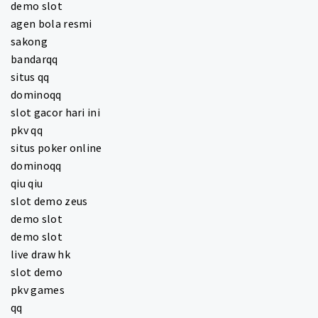
demo slot
agen bola resmi
sakong
bandarqq
situs qq
dominoqq
slot gacor hari ini
pkv qq
situs poker online
dominoqq
qiu qiu
slot demo zeus
demo slot
demo slot
live draw hk
slot demo
pkv games
qq