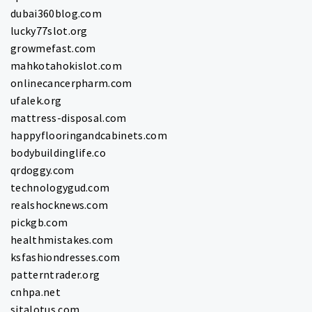
dubai360blog.com
lucky77slot.org
growmefast.com
mahkotahokislot.com
onlinecancerpharm.com
ufalek.org
mattress-disposal.com
happyflooringandcabinets.com
bodybuildinglife.co
qrdoggy.com
technologygud.com
realshocknews.com
pickgb.com
healthmistakes.com
ksfashiondresses.com
patterntrader.org
cnhpa.net
sitalotus.com