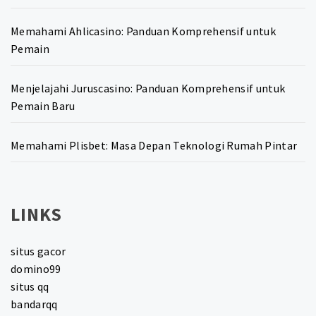
Memahami Ahlicasino: Panduan Komprehensif untuk
Pemain
Menjelajahi Juruscasino: Panduan Komprehensif untuk
Pemain Baru
Memahami Plisbet: Masa Depan Teknologi Rumah Pintar
LINKS
situs gacor
domino99
situs qq
bandarqq