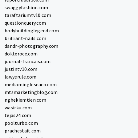
swaggyfashion.com
taraftariumtv10.com
questionquery.com
bodybuildinglegend.com
brilliant-nails.com
dandr-photography.com
dokteroce.com
journal-francais.com
justintv10.com
lawyerule.com
mediamingleseaco.com
mtsmarketingblog.com
nghekiemtien.com
wasirku.com
tejas24.com
poolturbo.com
prachestait.com