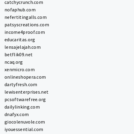
catchycrunch.com
nofaphub.com
nefertitingalls.com
patsyscreations.com
income4proof.com
educaritas.org
lensajelajah.com
betflik09.net
ncaq.org
xenmicro.com
onlineshopera.com
dartyfresh.com
lewisenterprises.net
pcsoftwarefree.org
dailylinking.com
dnafyx.com
giocolenuvole.com
iyouessential.com