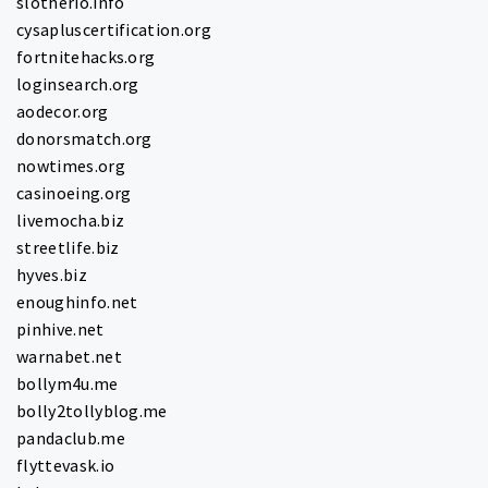
slotherio.info
cysapluscertification.org
fortnitehacks.org
loginsearch.org
aodecor.org
donorsmatch.org
nowtimes.org
casinoeing.org
livemocha.biz
streetlife.biz
hyves.biz
enoughinfo.net
pinhive.net
warnabet.net
bollym4u.me
bolly2tollyblog.me
pandaclub.me
flyttevask.io