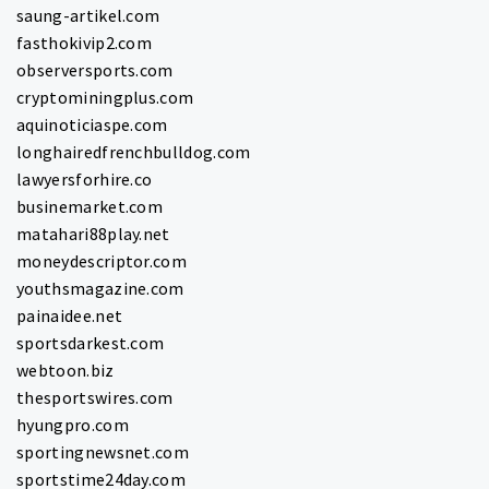
saung-artikel.com
fasthokivip2.com
observersports.com
cryptominingplus.com
aquinoticiaspe.com
longhairedfrenchbulldog.com
lawyersforhire.co
businemarket.com
matahari88play.net
moneydescriptor.com
youthsmagazine.com
painaidee.net
sportsdarkest.com
webtoon.biz
thesportswires.com
hyungpro.com
sportingnewsnet.com
sportstime24day.com