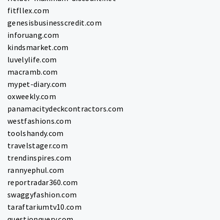
fitfllex.com
genesisbusinesscredit.com
inforuang.com
kindsmarket.com
luvelylife.com
macramb.com
mypet-diary.com
oxweekly.com
panamacitydeckcontractors.com
westfashions.com
toolshandy.com
travelstager.com
trendinspires.com
rannyephul.com
reportradar360.com
swaggyfashion.com
taraftariumtv10.com
questionquery.com