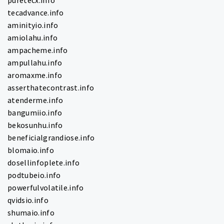
puretecx.info
tecadvance.info
aminityio.info
amiolahu.info
ampacheme.info
ampullahu.info
aromaxme.info
asserthatecontrast.info
atenderme.info
bangumiio.info
bekosunhu.info
beneficialgrandiose.info
blomaio.info
dosellinfoplete.info
podtubeio.info
powerfulvolatile.info
qvidsio.info
shumaio.info