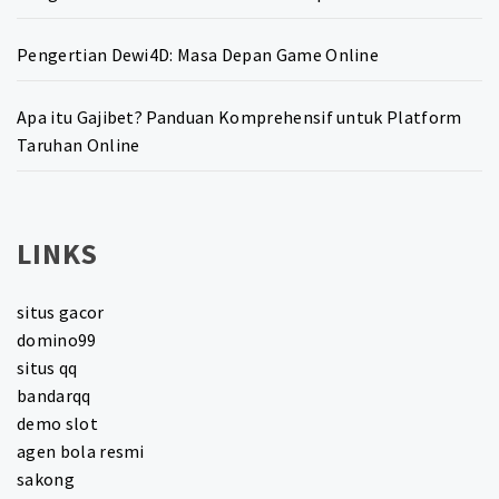
Pengertian Dewi4D: Masa Depan Game Online
Apa itu Gajibet? Panduan Komprehensif untuk Platform
Taruhan Online
LINKS
situs gacor
domino99
situs qq
bandarqq
demo slot
agen bola resmi
sakong