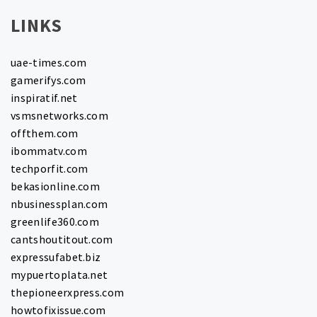
LINKS
uae-times.com
gamerifys.com
inspiratif.net
vsmsnetworks.com
offthem.com
ibommatv.com
techporfit.com
bekasionline.com
nbusinessplan.com
greenlife360.com
cantshoutitout.com
expressufabet.biz
mypuertoplata.net
thepioneerxpress.com
howtofixissue.com