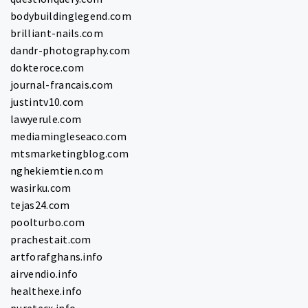
bodybuildinglegend.com
brilliant-nails.com
dandr-photography.com
dokteroce.com
journal-francais.com
justintv10.com
lawyerule.com
mediamingleseaco.com
mtsmarketingblog.com
nghekiemtien.com
wasirku.com
tejas24.com
poolturbo.com
prachestait.com
artforafghans.info
airvendio.info
healthexe.info