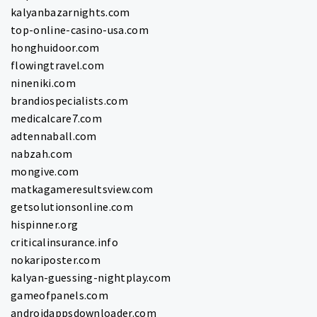
kalyanbazarnights.com
top-online-casino-usa.com
honghuidoor.com
flowingtravel.com
nineniki.com
brandiospecialists.com
medicalcare7.com
adtennaball.com
nabzah.com
mongive.com
matkagameresultsview.com
getsolutionsonline.com
hispinner.org
criticalinsurance.info
nokariposter.com
kalyan-guessing-nightplay.com
gameofpanels.com
androidappsdownloader.com