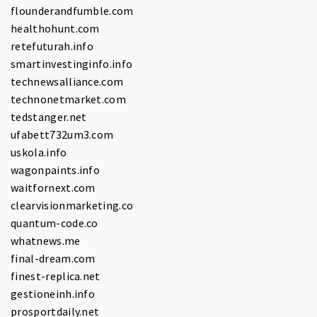
flounderandfumble.com
healthohunt.com
retefuturah.info
smartinvestinginfo.info
technewsalliance.com
technonetmarket.com
tedstanger.net
ufabett732um3.com
uskola.info
wagonpaints.info
waitfornext.com
clearvisionmarketing.co
quantum-code.co
whatnews.me
final-dream.com
finest-replica.net
gestioneinh.info
prosportdaily.net