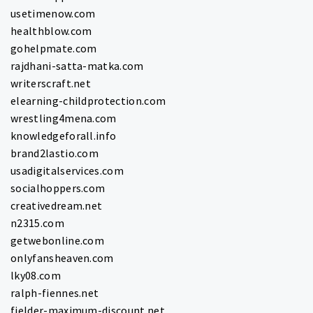
usetimenow.com
healthblow.com
gohelpmate.com
rajdhani-satta-matka.com
writerscraft.net
elearning-childprotection.com
wrestling4mena.com
knowledgeforall.info
brand2lastio.com
usadigitalservices.com
socialhoppers.com
creativedream.net
n2315.com
getwebonline.com
onlyfansheaven.com
lky08.com
ralph-fiennes.net
fielder-maximum-discount.net