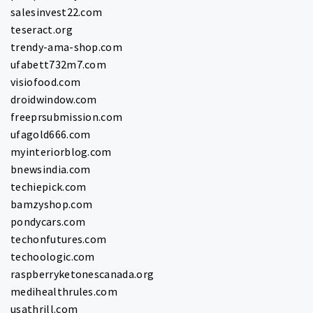
salesinvest22.com
teseract.org
trendy-ama-shop.com
ufabett732m7.com
visiofood.com
droidwindow.com
freeprsubmission.com
ufagold666.com
myinteriorblog.com
bnewsindia.com
techiepick.com
bamzyshop.com
pondycars.com
techonfutures.com
techoologic.com
raspberryketonescanada.org
medihealthrules.com
usathrill.com