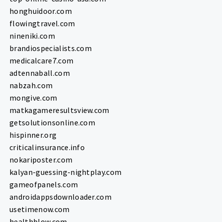
honghuidoor.com
flowingtravel.com
nineniki.com
brandiospecialists.com
medicalcare7.com
adtennaball.com
nabzah.com
mongive.com
matkagameresultsview.com
getsolutionsonline.com
hispinner.org
criticalinsurance.info
nokariposter.com
kalyan-guessing-nightplay.com
gameofpanels.com
androidappsdownloader.com
usetimenow.com
healthblow.com