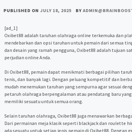
PUBLISHED ON
JULY 18, 2025
BY
ADMIN@BRAINBOOS
[ad_1]
Oxibet88 adalah taruhan olahraga online terkemuka dan p
mendebarkan dan opsi taruhan untuk pemain dari semua ti
dan desain yang ramah pengguna, Oxibet88 adalah tujuan s
perjudian online Anda.
Di Oxibet88, pemain dapat menikmati berbagai pilihan taruh
tenis, dan banyak lagi. Dengan peluang kompetitif dan ber
mudah menemukan taruhan yang sempurna agar sesuai denga
petaruh olahraga berpengalaman atau pendatang baru yang
memiliki sesuatu untuk semua orang.
Selain taruhan olahraga, Oxibet88 juga menawarkan berbaga
Dari permainan meja klasik seperti blackjack dan roulette h
ada sesuatu untuk setiap jenis pemain di Oxibet88. Dengan g