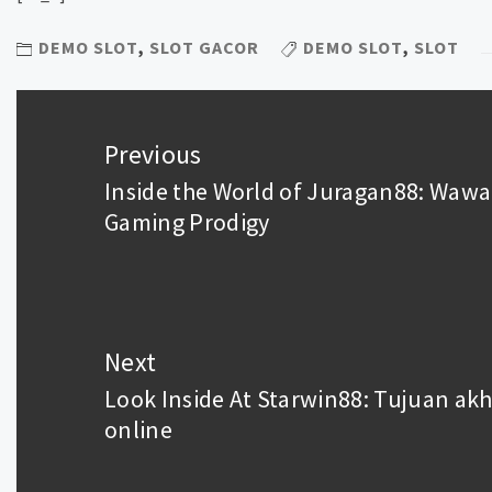
DEMO SLOT
,
SLOT GACOR
DEMO SLOT
,
SLOT
Post
navigation
Previous
Inside the World of Juragan88: Waw
Previous
Gaming Prodigy
post:
Next
Look Inside At Starwin88: Tujuan ak
Next
online
post: