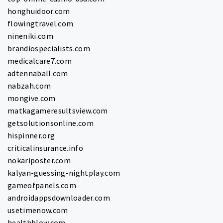
honghuidoor.com
flowingtravel.com
nineniki.com
brandiospecialists.com
medicalcare7.com
adtennaball.com
nabzah.com
mongive.com
matkagameresultsview.com
getsolutionsonline.com
hispinner.org
criticalinsurance.info
nokariposter.com
kalyan-guessing-nightplay.com
gameofpanels.com
androidappsdownloader.com
usetimenow.com
healthblow.com