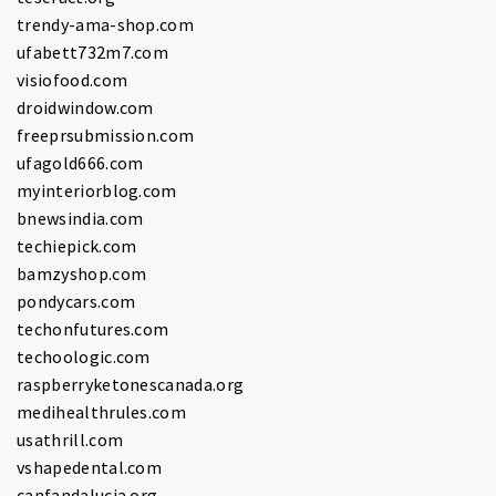
trendy-ama-shop.com
ufabett732m7.com
visiofood.com
droidwindow.com
freeprsubmission.com
ufagold666.com
myinteriorblog.com
bnewsindia.com
techiepick.com
bamzyshop.com
pondycars.com
techonfutures.com
techoologic.com
raspberryketonescanada.org
medihealthrules.com
usathrill.com
vshapedental.com
canfandalucia.org