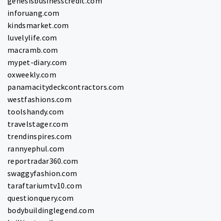
genesisbusinesscredit.com
inforuang.com
kindsmarket.com
luvelylife.com
macramb.com
mypet-diary.com
oxweekly.com
panamacitydeckcontractors.com
westfashions.com
toolshandy.com
travelstager.com
trendinspires.com
rannyephul.com
reportradar360.com
swaggyfashion.com
taraftariumtv10.com
questionquery.com
bodybuildinglegend.com