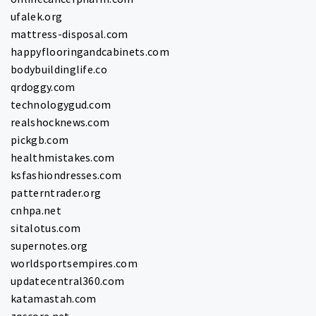
ufalek.org
mattress-disposal.com
happyflooringandcabinets.com
bodybuildinglife.co
qrdoggy.com
technologygud.com
realshocknews.com
pickgb.com
healthmistakes.com
ksfashiondresses.com
patterntrader.org
cnhpa.net
sitalotus.com
supernotes.org
worldsportsempires.com
updatecentral360.com
katamastah.com