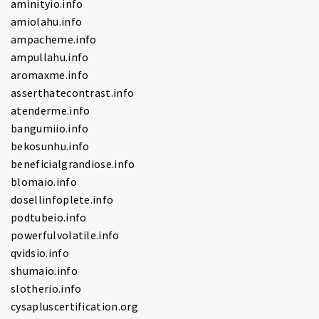
aminityio.info
amiolahu.info
ampacheme.info
ampullahu.info
aromaxme.info
asserthatecontrast.info
atenderme.info
bangumiio.info
bekosunhu.info
beneficialgrandiose.info
blomaio.info
dosellinfoplete.info
podtubeio.info
powerfulvolatile.info
qvidsio.info
shumaio.info
slotherio.info
cysapluscertification.org