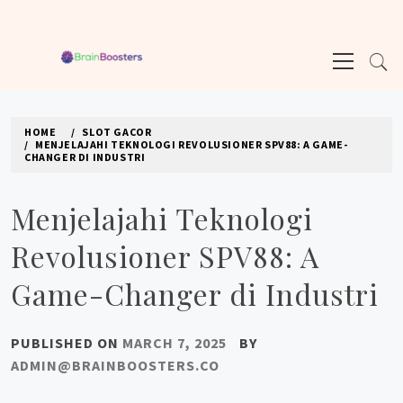
Skip
to
Primary
content
Menu
SLOT PG SOFT GACOR MALAM INI, COBA
Mainkan slot gacor PG Soft X500 malam ini dengan deposit dana untuk peluang
SLOT X500 DENGAN DEPOSIT DANA
maxwin. Kesempatan besar untuk menang setiap saat.
HOME
SLOT GACOR
MENJELAJAHI TEKNOLOGI REVOLUSIONER SPV88: A GAME-
CHANGER DI INDUSTRI
Menjelajahi Teknologi
Revolusioner SPV88: A
Game-Changer di Industri
PUBLISHED ON
MARCH 7, 2025
BY
ADMIN@BRAINBOOSTERS.CO