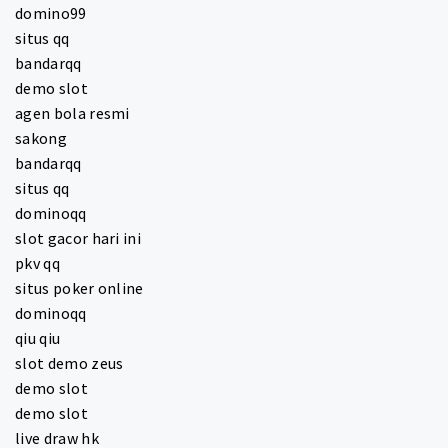
domino99
situs qq
bandarqq
demo slot
agen bola resmi
sakong
bandarqq
situs qq
dominoqq
slot gacor hari ini
pkv qq
situs poker online
dominoqq
qiu qiu
slot demo zeus
demo slot
demo slot
live draw hk