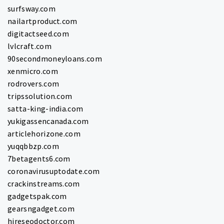
surfsway.com
nailartproduct.com
digitactseed.com
lvlcraft.com
90secondmoneyloans.com
xenmicro.com
rodrovers.com
tripssolution.com
satta-king-india.com
yukigassencanada.com
articlehorizone.com
yuqqbbzp.com
7betagents6.com
coronavirusuptodate.com
crackinstreams.com
gadgetspak.com
gearsngadget.com
hireseodoctor.com