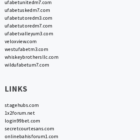
ufabetunitedm7.com
ufabetuskedm7.com
ufabetutoredm3.com
ufabetutoredm7.com
ufabetvalleyum3.com
veloxview.com
westufabetm3.com
whiskeybrothersllc.com
wildufabetum7.com
LINKS
stagehubs.com
1x2forum.net
login99bet.com
secretcourtesans.com
onlinebahisforum1.com