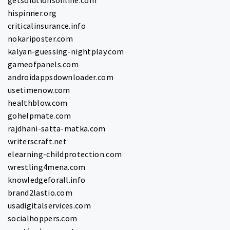
getsolutionsonline.com
hispinner.org
criticalinsurance.info
nokariposter.com
kalyan-guessing-nightplay.com
gameofpanels.com
androidappsdownloader.com
usetimenow.com
healthblow.com
gohelpmate.com
rajdhani-satta-matka.com
writerscraft.net
elearning-childprotection.com
wrestling4mena.com
knowledgeforall.info
brand2lastio.com
usadigitalservices.com
socialhoppers.com