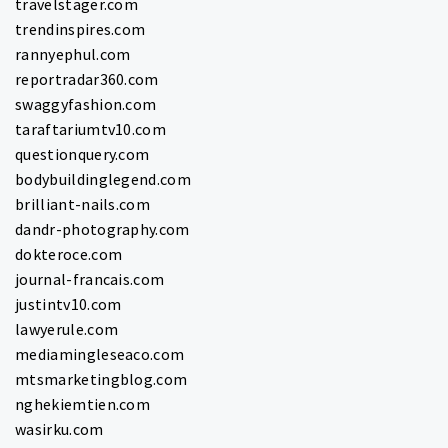
travelstager.com
trendinspires.com
rannyephul.com
reportradar360.com
swaggyfashion.com
taraftariumtv10.com
questionquery.com
bodybuildinglegend.com
brilliant-nails.com
dandr-photography.com
dokteroce.com
journal-francais.com
justintv10.com
lawyerule.com
mediamingleseaco.com
mtsmarketingblog.com
nghekiemtien.com
wasirku.com