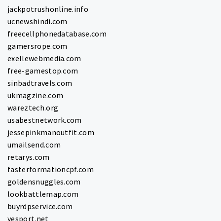
jackpotrushonline.info
ucnewshindi.com
freecellphonedatabase.com
gamersrope.com
exellewebmedia.com
free-gamestop.com
sinbadtravels.com
ukmagzine.com
wareztech.org
usabestnetwork.com
jessepinkmanoutfit.com
umailsend.com
retarys.com
fasterformationcpf.com
goldensnuggles.com
lookbattlemap.com
buyrdpservice.com
yesport.net