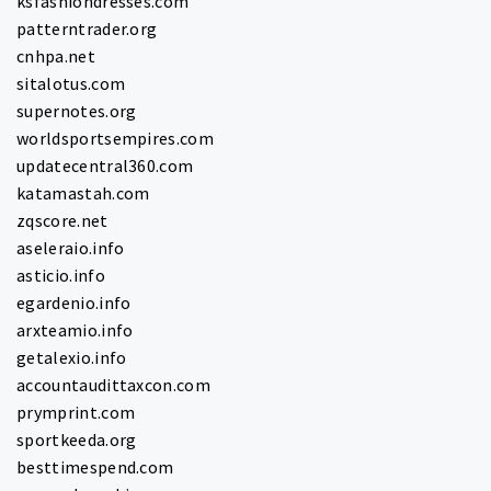
ksfashiondresses.com
patterntrader.org
cnhpa.net
sitalotus.com
supernotes.org
worldsportsempires.com
updatecentral360.com
katamastah.com
zqscore.net
aseleraio.info
asticio.info
egardenio.info
arxteamio.info
getalexio.info
accountaudittaxcon.com
prymprint.com
sportkeeda.org
besttimespend.com