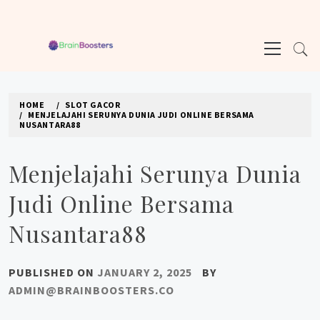
Skip
to
Primary
content
Menu
SLOT PG SOFT GACOR MALAM INI, COBA
Mainkan slot gacor PG Soft X500 malam ini dengan deposit dana untuk peluang
SLOT X500 DENGAN DEPOSIT DANA
maxwin. Kesempatan besar untuk menang setiap saat.
HOME
SLOT GACOR
MENJELAJAHI SERUNYA DUNIA JUDI ONLINE BERSAMA
NUSANTARA88
Menjelajahi Serunya Dunia
Judi Online Bersama
Nusantara88
PUBLISHED ON
JANUARY 2, 2025
BY
ADMIN@BRAINBOOSTERS.CO