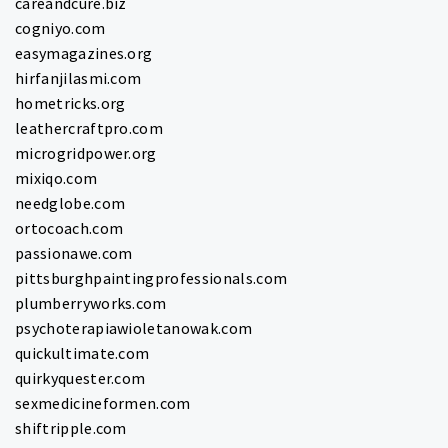
careandcure.biz
cogniyo.com
easymagazines.org
hirfanjilasmi.com
hometricks.org
leathercraftpro.com
microgridpower.org
mixiqo.com
needglobe.com
ortocoach.com
passionawe.com
pittsburghpaintingprofessionals.com
plumberryworks.com
psychoterapiawioletanowak.com
quickultimate.com
quirkyquester.com
sexmedicineformen.com
shiftripple.com