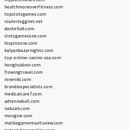
healthmoreoverfitness.com
topslotxgames.com
routerloggnet.net
dantella6.com
slotsgamesone.com
hispinzone.com
kalyanbazarnights.com
top-online-casino-usa.com
honghuidoor.com
flowingtravel.com
nineniki.com
brandiospecialists.com
medicalcare7.com
adtennaball.com
nabzah.com
mongive.com
matkagameresultsview.com