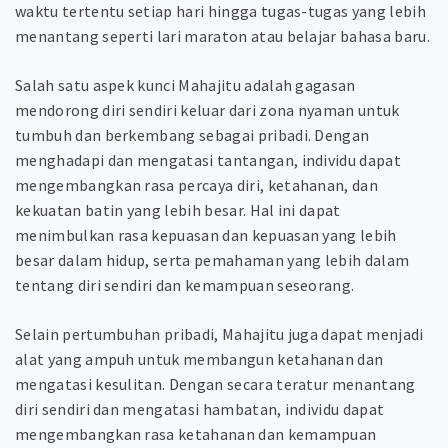
waktu tertentu setiap hari hingga tugas-tugas yang lebih
menantang seperti lari maraton atau belajar bahasa baru.
Salah satu aspek kunci Mahajitu adalah gagasan
mendorong diri sendiri keluar dari zona nyaman untuk
tumbuh dan berkembang sebagai pribadi. Dengan
menghadapi dan mengatasi tantangan, individu dapat
mengembangkan rasa percaya diri, ketahanan, dan
kekuatan batin yang lebih besar. Hal ini dapat
menimbulkan rasa kepuasan dan kepuasan yang lebih
besar dalam hidup, serta pemahaman yang lebih dalam
tentang diri sendiri dan kemampuan seseorang.
Selain pertumbuhan pribadi, Mahajitu juga dapat menjadi
alat yang ampuh untuk membangun ketahanan dan
mengatasi kesulitan. Dengan secara teratur menantang
diri sendiri dan mengatasi hambatan, individu dapat
mengembangkan rasa ketahanan dan kemampuan