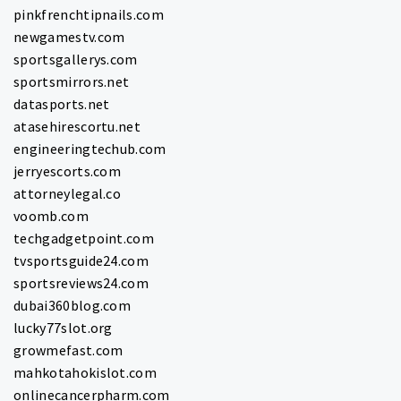
pinkfrenchtipnails.com
newgamestv.com
sportsgallerys.com
sportsmirrors.net
datasports.net
atasehirescortu.net
engineeringtechub.com
jerryescorts.com
attorneylegal.co
voomb.com
techgadgetpoint.com
tvsportsguide24.com
sportsreviews24.com
dubai360blog.com
lucky77slot.org
growmefast.com
mahkotahokislot.com
onlinecancerpharm.com