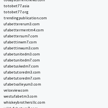
totobet77.asia
totobet77.org
trendingpublication.com
ufabettererum3.com
ufabettermentm4.com
ufabettersum7.com
ufabettinwm7.com
ufabettinwum3.com
ufabetunitedm3.com
ufabetunitedm7.com
ufabetuskedm7.com
ufabetutoredm3.com
ufabetutoredm7.com
ufabetvalleyum3.com
veloxview.com
westufabetm3.com
whiskeybrothersllc.com