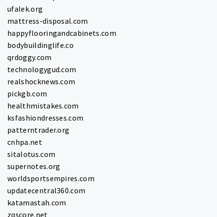
ufalek.org
mattress-disposal.com
happyflooringandcabinets.com
bodybuildinglife.co
qrdoggy.com
technologygud.com
realshocknews.com
pickgb.com
healthmistakes.com
ksfashiondresses.com
patterntrader.org
cnhpa.net
sitalotus.com
supernotes.org
worldsportsempires.com
updatecentral360.com
katamastah.com
zqscore.net