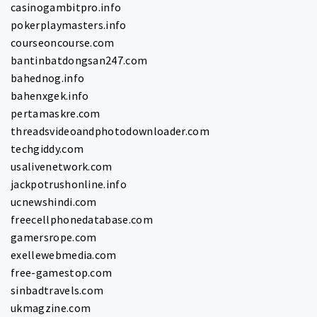
casinogambitpro.info
pokerplaymasters.info
courseoncourse.com
bantinbatdongsan247.com
bahednog.info
bahenxgek.info
pertamaskre.com
threadsvideoandphotodownloader.com
techgiddy.com
usalivenetwork.com
jackpotrushonline.info
ucnewshindi.com
freecellphonedatabase.com
gamersrope.com
exellewebmedia.com
free-gamestop.com
sinbadtravels.com
ukmagzine.com