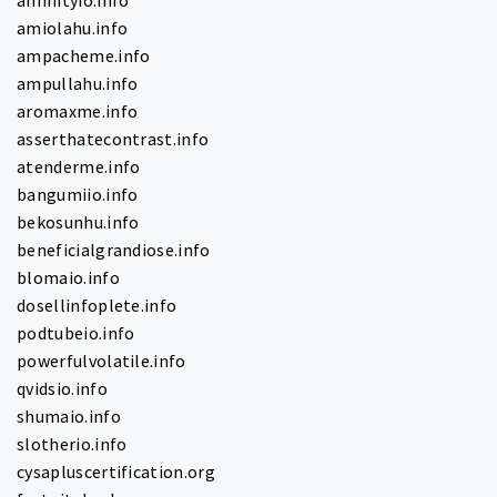
aminityio.info
amiolahu.info
ampacheme.info
ampullahu.info
aromaxme.info
asserthatecontrast.info
atenderme.info
bangumiio.info
bekosunhu.info
beneficialgrandiose.info
blomaio.info
dosellinfoplete.info
podtubeio.info
powerfulvolatile.info
qvidsio.info
shumaio.info
slotherio.info
cysapluscertification.org