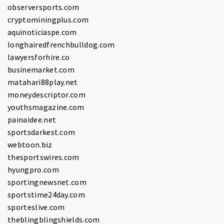
observersports.com
cryptominingplus.com
aquinoticiaspe.com
longhairedfrenchbulldog.com
lawyersforhire.co
businemarket.com
matahari88play.net
moneydescriptor.com
youthsmagazine.com
painaidee.net
sportsdarkest.com
webtoon.biz
thesportswires.com
hyungpro.com
sportingnewsnet.com
sportstime24day.com
sporteslive.com
theblingblingshields.com