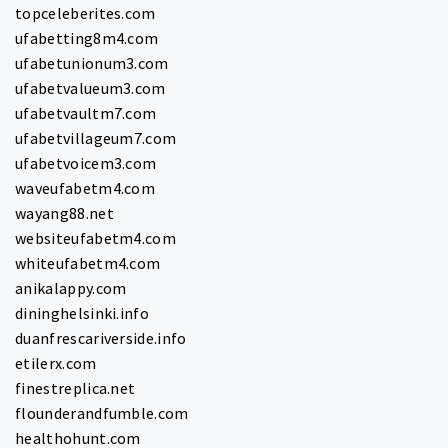
topceleberites.com
ufabetting8m4.com
ufabetunionum3.com
ufabetvalueum3.com
ufabetvaultm7.com
ufabetvillageum7.com
ufabetvoicem3.com
waveufabetm4.com
wayang88.net
websiteufabetm4.com
whiteufabetm4.com
anikalappy.com
dininghelsinki.info
duanfrescariverside.info
etilerx.com
finestreplica.net
flounderandfumble.com
healthohunt.com