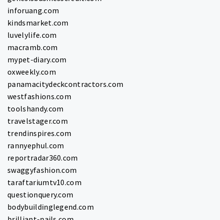
inforuang.com
kindsmarket.com
luvelylife.com
macramb.com
mypet-diary.com
oxweekly.com
panamacitydeckcontractors.com
westfashions.com
toolshandy.com
travelstager.com
trendinspires.com
rannyephul.com
reportradar360.com
swaggyfashion.com
taraftariumtv10.com
questionquery.com
bodybuildinglegend.com
brilliant-nails.com