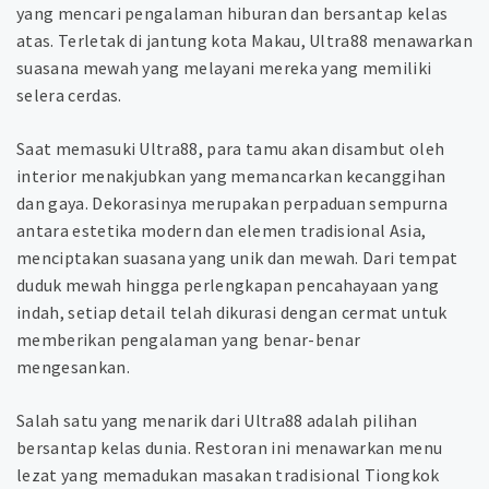
yang mencari pengalaman hiburan dan bersantap kelas
atas. Terletak di jantung kota Makau, Ultra88 menawarkan
suasana mewah yang melayani mereka yang memiliki
selera cerdas.
Saat memasuki Ultra88, para tamu akan disambut oleh
interior menakjubkan yang memancarkan kecanggihan
dan gaya. Dekorasinya merupakan perpaduan sempurna
antara estetika modern dan elemen tradisional Asia,
menciptakan suasana yang unik dan mewah. Dari tempat
duduk mewah hingga perlengkapan pencahayaan yang
indah, setiap detail telah dikurasi dengan cermat untuk
memberikan pengalaman yang benar-benar
mengesankan.
Salah satu yang menarik dari Ultra88 adalah pilihan
bersantap kelas dunia. Restoran ini menawarkan menu
lezat yang memadukan masakan tradisional Tiongkok