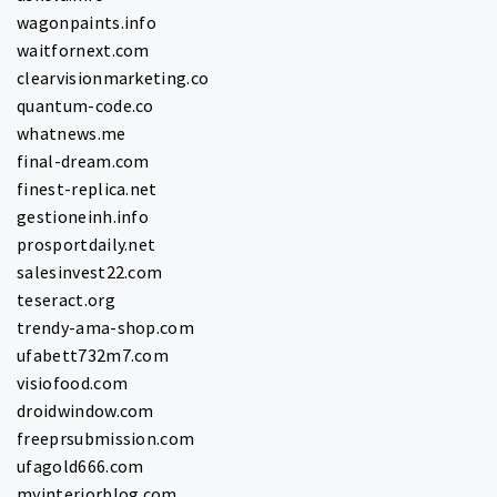
wagonpaints.info
waitfornext.com
clearvisionmarketing.co
quantum-code.co
whatnews.me
final-dream.com
finest-replica.net
gestioneinh.info
prosportdaily.net
salesinvest22.com
teseract.org
trendy-ama-shop.com
ufabett732m7.com
visiofood.com
droidwindow.com
freeprsubmission.com
ufagold666.com
myinteriorblog.com