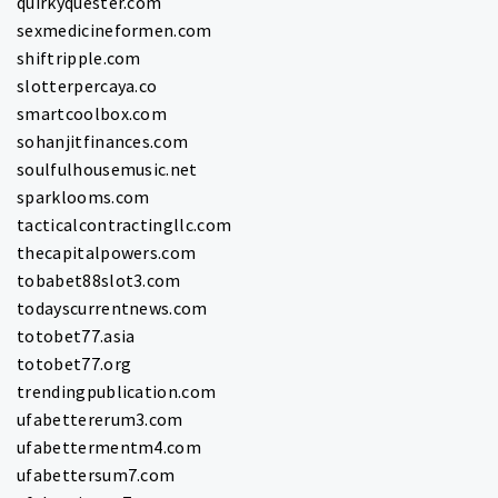
quirkyquester.com
sexmedicineformen.com
shiftripple.com
slotterpercaya.co
smartcoolbox.com
sohanjitfinances.com
soulfulhousemusic.net
sparklooms.com
tacticalcontractingllc.com
thecapitalpowers.com
tobabet88slot3.com
todayscurrentnews.com
totobet77.asia
totobet77.org
trendingpublication.com
ufabettererum3.com
ufabettermentm4.com
ufabettersum7.com