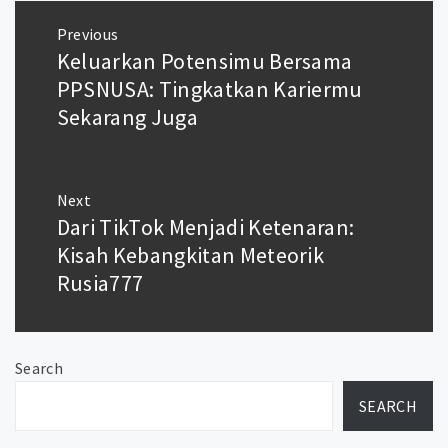
Post
Previous
navigation
Keluarkan Potensimu Bersama
Previous
post:
PPSNUSA: Tingkatkan Kariermu
Sekarang Juga
Next
Dari TikTok Menjadi Ketenaran:
Next
post:
Kisah Kebangkitan Meteorik
Rusia777
Search
SEARCH