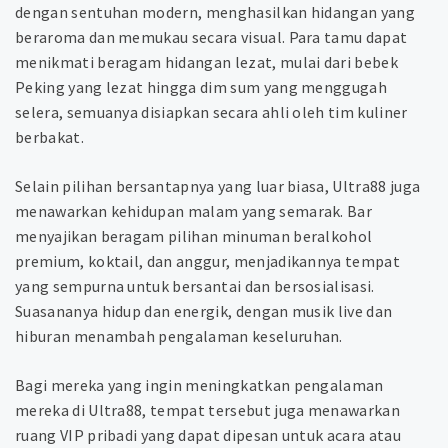
dengan sentuhan modern, menghasilkan hidangan yang
beraroma dan memukau secara visual. Para tamu dapat
menikmati beragam hidangan lezat, mulai dari bebek
Peking yang lezat hingga dim sum yang menggugah
selera, semuanya disiapkan secara ahli oleh tim kuliner
berbakat.
Selain pilihan bersantapnya yang luar biasa, Ultra88 juga
menawarkan kehidupan malam yang semarak. Bar
menyajikan beragam pilihan minuman beralkohol
premium, koktail, dan anggur, menjadikannya tempat
yang sempurna untuk bersantai dan bersosialisasi.
Suasananya hidup dan energik, dengan musik live dan
hiburan menambah pengalaman keseluruhan.
Bagi mereka yang ingin meningkatkan pengalaman
mereka di Ultra88, tempat tersebut juga menawarkan
ruang VIP pribadi yang dapat dipesan untuk acara atau