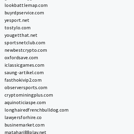
lookbattlemap.com
buyrdpservice.com
yesport.net
tostylo.com
yougetthat.net
sportsnetclub.com
newbestcrypto.com
oxfordsave.com
iclassicgames.com
saung-artikel.com
fasthokivip2.com
observersports.com
cryptominingplus.com
aquinoticiaspe.com
longhairedfrenchbulldog.com
lawyersforhire.co
businemarket.com
matahari88play.net