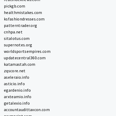
pickgb.com
healthmistakes.com
ksfashiondresses.com
patterntrader.org
cnhpa.net
sitalotus.com
supernotes.org
worldsportsempires.com
updatecentral360.com
katamastah.com
zqscore.net
aseleraio.info
asticio.info
egardenio.info
arxteamio.info
getalexio.info
accountaudittaxcon.com