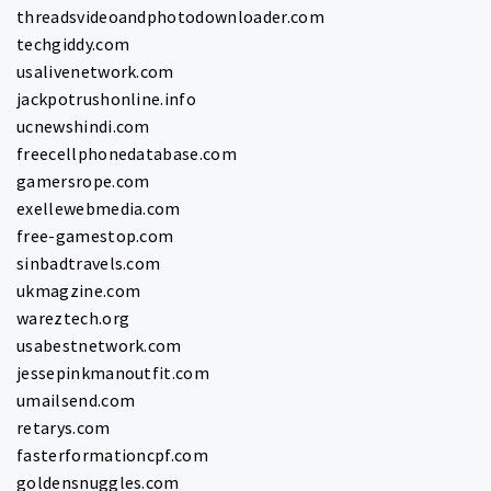
threadsvideoandphotodownloader.com
techgiddy.com
usalivenetwork.com
jackpotrushonline.info
ucnewshindi.com
freecellphonedatabase.com
gamersrope.com
exellewebmedia.com
free-gamestop.com
sinbadtravels.com
ukmagzine.com
wareztech.org
usabestnetwork.com
jessepinkmanoutfit.com
umailsend.com
retarys.com
fasterformationcpf.com
goldensnuggles.com