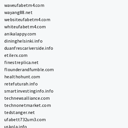
waveufabetm4.com
wayang88.net
websiteufabetm4.com
whiteufabetm4.com
anikalappy.com
dininghelsinki.info
duanfrescariverside.info
etilerx.com
finestreplica.net
flounderandfumble.com
healthohunt.com
retefuturah.info
smartinvestinginfo.info
technewsalliance.com
technonetmarket.com
tedstanger.net
ufabett732um3.com
uskola.info