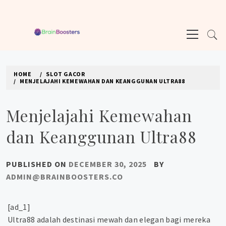
Skip
to
Primary
content
Menu
SLOT PG SOFT GACOR MALAM INI, COBA
Mainkan slot gacor PG Soft X500 malam ini dengan deposit dana untuk peluang
SLOT X500 DENGAN DEPOSIT DANA
maxwin. Kesempatan besar untuk menang setiap saat.
HOME
SLOT GACOR
MENJELAJAHI KEMEWAHAN DAN KEANGGUNAN ULTRA88
Menjelajahi Kemewahan
dan Keanggunan Ultra88
PUBLISHED ON
DECEMBER 30, 2025
BY
ADMIN@BRAINBOOSTERS.CO
[ad_1]
Ultra88 adalah destinasi mewah dan elegan bagi mereka