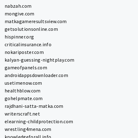
nabzah.com
mongive.com
matkagameresultsview.com
getsolutionsonline.com
hispinner.org
criticalinsurance.info
nokariposter.com
kalyan-guessing-nightplay.com
gameofpanels.com
androidappsdownloader.com
usetimenow.com
healthblow.com
gohelpmate.com
rajdhani-satta-matka.com
writerscraft.net
elearning-childprotection.com
wrestling4mena.com
knowledgeforall.info