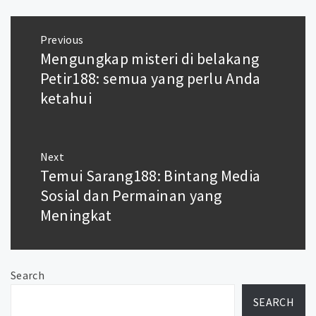
Post
Previous
navigation
Mengungkap misteri di belakang
Previous
post:
Petir188: semua yang perlu Anda
ketahui
Next
Temui Sarang188: Bintang Media
Next
post:
Sosial dan Permainan yang
Meningkat
Search
SEARCH