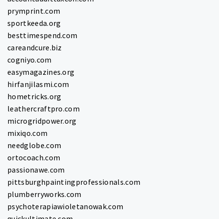
prymprint.com
sportkeeda.org
besttimespend.com
careandcure.biz
cogniyo.com
easymagazines.org
hirfanjilasmi.com
hometricks.org
leathercraftpro.com
microgridpower.org
mixiqo.com
needglobe.com
ortocoach.com
passionawe.com
pittsburghpaintingprofessionals.com
plumberryworks.com
psychoterapiawioletanowak.com
quickultimate.com