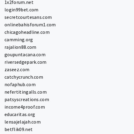
1x2forum.net
login99bet.com
secretcourtesans.com
onlinebahisforum1.com
chicagoheadline.com
camming.org
rajalion88.com
goupuntacana.com
riversedgepark.com
zaseez.com
catchycrunch.com
nofaphub.com
nefertitingalls.com
patsyscreations.com
income4proof.com
educaritas.org
lensajelajah.com
betflik09.net