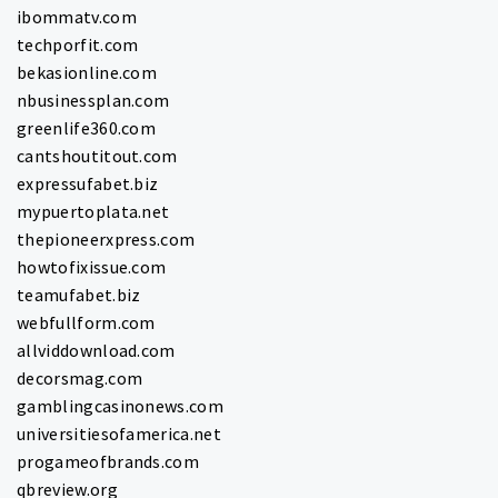
ibommatv.com
techporfit.com
bekasionline.com
nbusinessplan.com
greenlife360.com
cantshoutitout.com
expressufabet.biz
mypuertoplata.net
thepioneerxpress.com
howtofixissue.com
teamufabet.biz
webfullform.com
allviddownload.com
decorsmag.com
gamblingcasinonews.com
universitiesofamerica.net
progameofbrands.com
qbreview.org