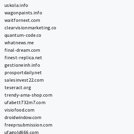
uskola.info
wagonpaints.info
waitfornext.com
clearvisionmarketing.co
quantum-code.co
whatnews.me
final-dream.com
finest-replica.net
gestioneinh.info
prosportdaily.net
salesinvest22.com
teseract.org
trendy-ama-shop.com
ufabett732m7.com
visiofood.com
droidwindow.com
freeprsubmission.com
ufagold666.com