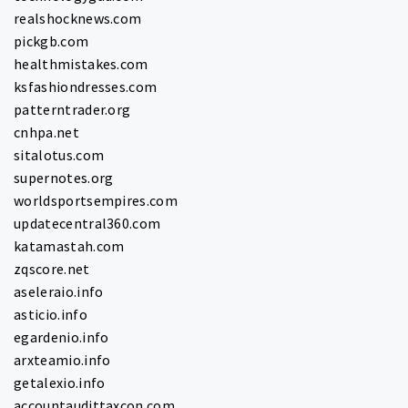
realshocknews.com
pickgb.com
healthmistakes.com
ksfashiondresses.com
patterntrader.org
cnhpa.net
sitalotus.com
supernotes.org
worldsportsempires.com
updatecentral360.com
katamastah.com
zqscore.net
aseleraio.info
asticio.info
egardenio.info
arxteamio.info
getalexio.info
accountaudittaxcon.com