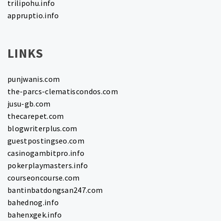
trilipohu.info
appruptio.info
LINKS
punjwanis.com
the-parcs-clematiscondos.com
jusu-gb.com
thecarepet.com
blogwriterplus.com
guestpostingseo.com
casinogambitpro.info
pokerplaymasters.info
courseoncourse.com
bantinbatdongsan247.com
bahednog.info
bahenxgek.info