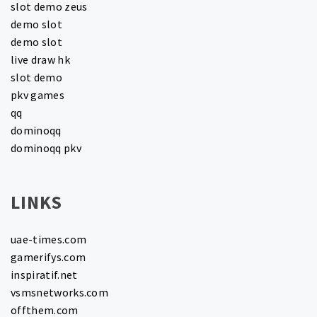
slot demo zeus
demo slot
demo slot
live draw hk
slot demo
pkv games
qq
dominoqq
dominoqq pkv
LINKS
uae-times.com
gamerifys.com
inspiratif.net
vsmsnetworks.com
offthem.com