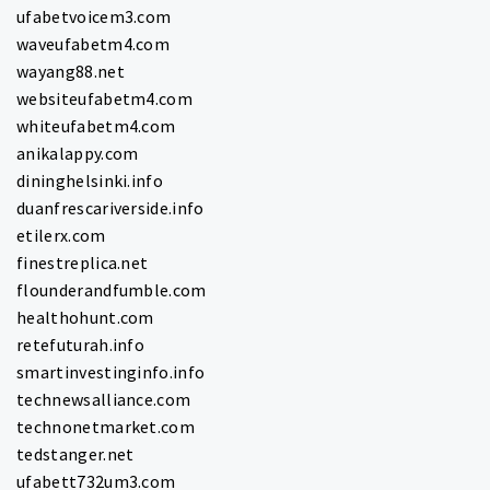
ufabetvoicem3.com
waveufabetm4.com
wayang88.net
websiteufabetm4.com
whiteufabetm4.com
anikalappy.com
dininghelsinki.info
duanfrescariverside.info
etilerx.com
finestreplica.net
flounderandfumble.com
healthohunt.com
retefuturah.info
smartinvestinginfo.info
technewsalliance.com
technonetmarket.com
tedstanger.net
ufabett732um3.com