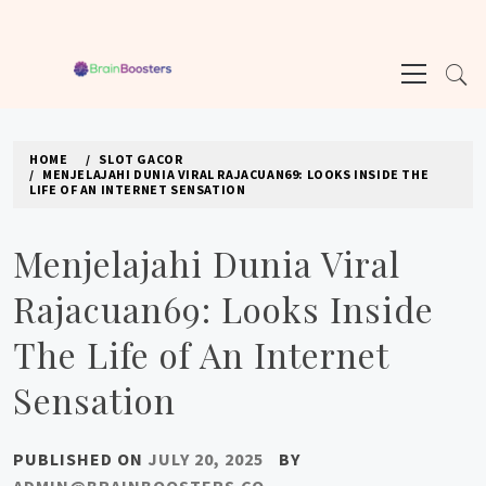
Skip
to
Primary
content
Menu
SLOT PG SOFT GACOR MALAM INI, COBA
Mainkan slot gacor PG Soft X500 malam ini dengan deposit dana untuk peluang
SLOT X500 DENGAN DEPOSIT DANA
maxwin. Kesempatan besar untuk menang setiap saat.
HOME
SLOT GACOR
MENJELAJAHI DUNIA VIRAL RAJACUAN69: LOOKS INSIDE THE
LIFE OF AN INTERNET SENSATION
Menjelajahi Dunia Viral
Rajacuan69: Looks Inside
The Life of An Internet
Sensation
PUBLISHED ON
JULY 20, 2025
BY