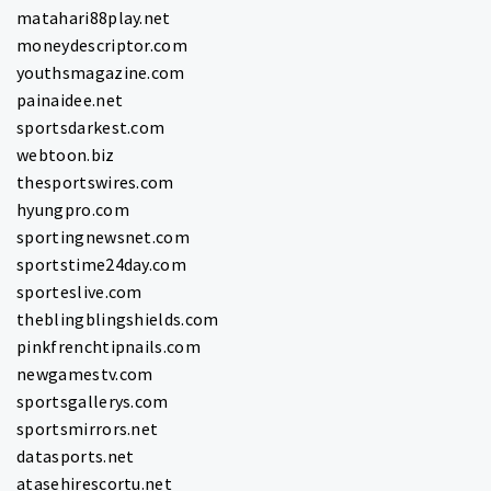
matahari88play.net
moneydescriptor.com
youthsmagazine.com
painaidee.net
sportsdarkest.com
webtoon.biz
thesportswires.com
hyungpro.com
sportingnewsnet.com
sportstime24day.com
sporteslive.com
theblingblingshields.com
pinkfrenchtipnails.com
newgamestv.com
sportsgallerys.com
sportsmirrors.net
datasports.net
atasehirescortu.net