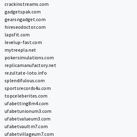
crackinstreams.com
gadgetspak.com
gearsngadget.com
hireseodoctor.com
lapsfit.com
levelup-fast.com
mytreepla.net
pokersimulations.com
replicamanufactory.net
rezultate-loto.info
splendifulous.com
sportsrecords4u.com
topceleberites.com
ufabetting8m4.com
ufabetunionum3.com
ufabetvalueum3.com
ufabetvaultm7.com
ufabetvillageum7.com