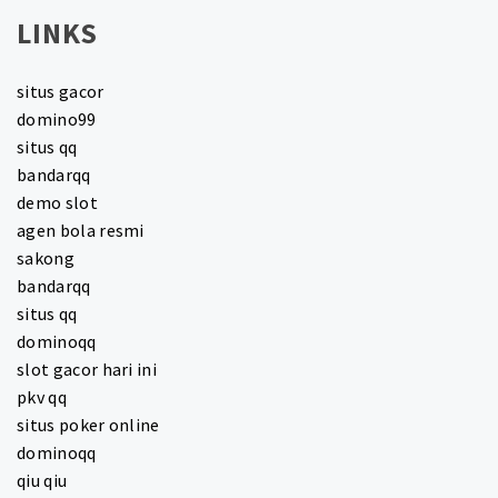
LINKS
situs gacor
domino99
situs qq
bandarqq
demo slot
agen bola resmi
sakong
bandarqq
situs qq
dominoqq
slot gacor hari ini
pkv qq
situs poker online
dominoqq
qiu qiu