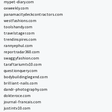
mypet-diary.com
oxweekly.com
panamacitydeckcontractors.com
westfashions.com
toolshandy.com
travelstager.com
trendinspires.com
rannyephul.com
reportradar360.com
swaggyfashion.com
taraftariumtv10.com
questionquery.com
bodybuildinglegend.com
brilliant-nails.com
dandr-photography.com
dokteroce.com
journal-francais.com
justintv10.com