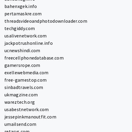
bahenxgek.info
pertamaskre.com
threadsvideoandphotodownloader.com
techgiddy.com
usalivenetwork.com
jackpotrushonline.info
ucnewshindi.com
freecellphonedatabase.com
gamersrope.com
exellewebmedia.com
free-gamestop.com
sinbadtravels.com
ukmagzine.com
wareztech.org
usabestnetwork.com
jessepinkmanoutfit.com
umailsend.com
retarys.com