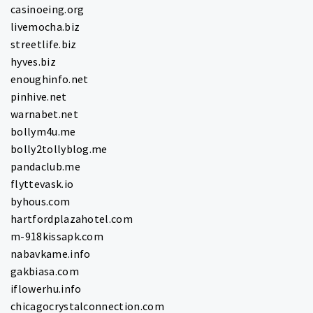
casinoeing.org
livemocha.biz
streetlife.biz
hyves.biz
enoughinfo.net
pinhive.net
warnabet.net
bollym4u.me
bolly2tollyblog.me
pandaclub.me
flyttevask.io
byhous.com
hartfordplazahotel.com
m-918kissapk.com
nabavkame.info
gakbiasa.com
iflowerhu.info
chicagocrystalconnection.com