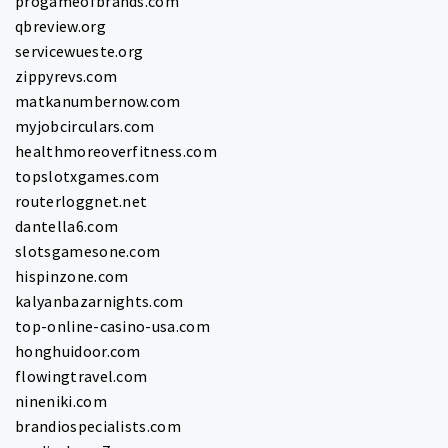
progameofbrands.com
qbreview.org
servicewueste.org
zippyrevs.com
matkanumbernow.com
myjobcirculars.com
healthmoreoverfitness.com
topslotxgames.com
routerloggnet.net
dantella6.com
slotsgamesone.com
hispinzone.com
kalyanbazarnights.com
top-online-casino-usa.com
honghuidoor.com
flowingtravel.com
nineniki.com
brandiospecialists.com