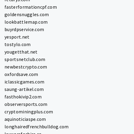
fasterformationcpf.com
goldensnuggles.com
lookbattlemap.com
buyrdpservice.com
yesport.net
tostylo.com
yougetthat.net
sportsnetclub.com
newbestcrypto.com
oxfordsave.com
iclassicgames.com
saung-artikel.com
fasthokivip2.com
observersports.com
cryptominingplus.com
aquinoticiaspe.com
longhairedfrenchbulldog.com