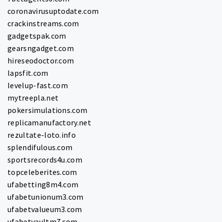
coronavirusuptodate.com
crackinstreams.com
gadgetspak.com
gearsngadget.com
hireseodoctor.com
lapsfit.com
levelup-fast.com
mytreepla.net
pokersimulations.com
replicamanufactory.net
rezultate-loto.info
splendifulous.com
sportsrecords4u.com
topceleberites.com
ufabetting8m4.com
ufabetunionum3.com
ufabetvalueum3.com
ufabetvaultm7.com