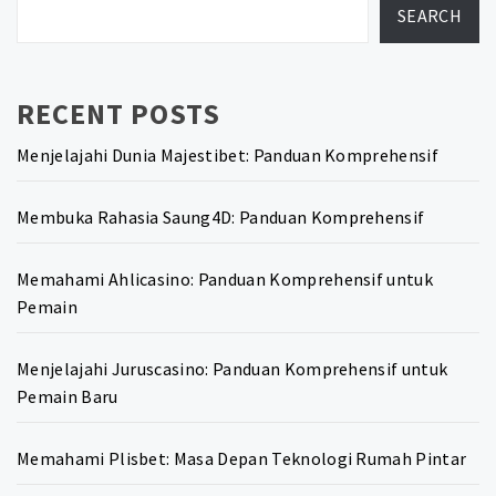
SEARCH
RECENT POSTS
Menjelajahi Dunia Majestibet: Panduan Komprehensif
Membuka Rahasia Saung4D: Panduan Komprehensif
Memahami Ahlicasino: Panduan Komprehensif untuk
Pemain
Menjelajahi Juruscasino: Panduan Komprehensif untuk
Pemain Baru
Memahami Plisbet: Masa Depan Teknologi Rumah Pintar