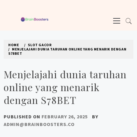
Skip
to
Primary
content
Menu
SLOT PG SOFT GACOR MALAM INI, COBA
Mainkan slot gacor PG Soft X500 malam ini dengan deposit dana untuk peluang
SLOT X500 DENGAN DEPOSIT DANA
maxwin. Kesempatan besar untuk menang setiap saat.
HOME
SLOT GACOR
MENJELAJAHI DUNIA TARUHAN ONLINE YANG MENARIK DENGAN
S78BET
Menjelajahi dunia taruhan
online yang menarik
dengan S78BET
PUBLISHED ON
FEBRUARY 26, 2025
BY
ADMIN@BRAINBOOSTERS.CO