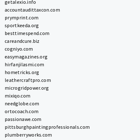
getalexio.info
accountaudittaxcon.com
prymprint.com
sportkeeda.org
besttimespend.com
careandcure.biz
cogniyo.com
easymagazines.org
hirfanjilasmi.com
hometricks.org
leathercraftpro.com
microgridpower.org
mixiqo.com
needglobe.com
ortocoach.com
passionawe.com
pittsburghpaintingprofessionals.com
plumberryworks.com