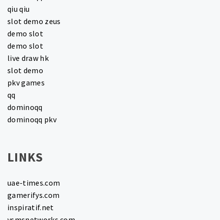
qiu qiu
slot demo zeus
demo slot
demo slot
live draw hk
slot demo
pkv games
qq
dominoqq
dominoqq pkv
LINKS
uae-times.com
gamerifys.com
inspiratif.net
vsmsnetworks.com