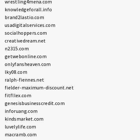
wrestling4mena.com
knowledgeforall.info
brand2lastio.com
usadigitalservices.com
socialhoppers.com
creativedream.net
n2315.com
getwebonline.com
onlyfansheaven.com
lky08.com
ralph-fiennes.net
fielder-maximum-discount.net
fitfllex.com
genesisbusinesscredit.com
inforuang.com
kindsmarket.com
luvelylife.com
macramb.com