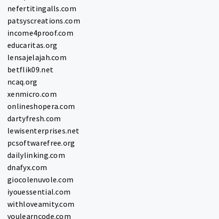
nefertitingalls.com
patsyscreations.com
income4proof.com
educaritas.org
lensajelajah.com
betflik09.net
ncaq.org
xenmicro.com
onlineshopera.com
dartyfresh.com
lewisenterprises.net
pcsoftwarefree.org
dailylinking.com
dnafyx.com
giocolenuvole.com
iyouessential.com
withloveamity.com
youlearncode.com