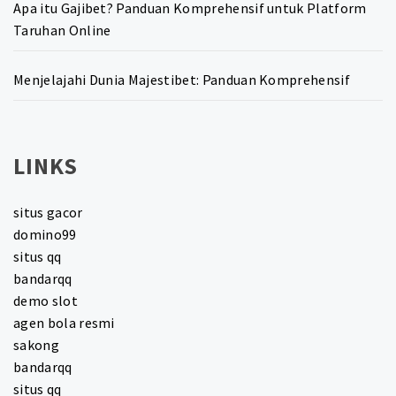
Apa itu Gajibet? Panduan Komprehensif untuk Platform
Taruhan Online
Menjelajahi Dunia Majestibet: Panduan Komprehensif
LINKS
situs gacor
domino99
situs qq
bandarqq
demo slot
agen bola resmi
sakong
bandarqq
situs qq