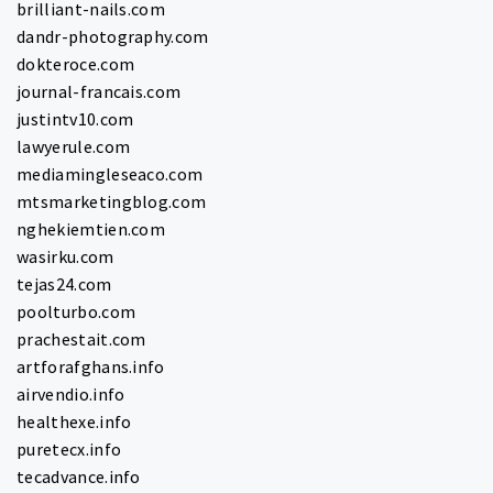
brilliant-nails.com
dandr-photography.com
dokteroce.com
journal-francais.com
justintv10.com
lawyerule.com
mediamingleseaco.com
mtsmarketingblog.com
nghekiemtien.com
wasirku.com
tejas24.com
poolturbo.com
prachestait.com
artforafghans.info
airvendio.info
healthexe.info
puretecx.info
tecadvance.info