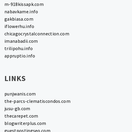
m-918kissapk.com
nabavkame.info
gakbiasa.com
iflowerhu.info
chicagocrystalconnection.com
imanabadii.com
trilipohu.info
appruptio.info
LINKS
punjwanis.com
the-parcs-clematiscondos.com
jusu-gb.com
thecarepet.com
blogwriterplus.com
guestpostingseo.com