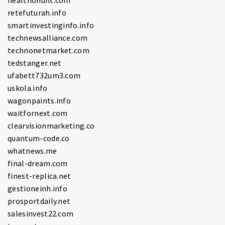
healthohunt.com
retefuturah.info
smartinvestinginfo.info
technewsalliance.com
technonetmarket.com
tedstanger.net
ufabett732um3.com
uskola.info
wagonpaints.info
waitfornext.com
clearvisionmarketing.co
quantum-code.co
whatnews.me
final-dream.com
finest-replica.net
gestioneinh.info
prosportdaily.net
salesinvest22.com