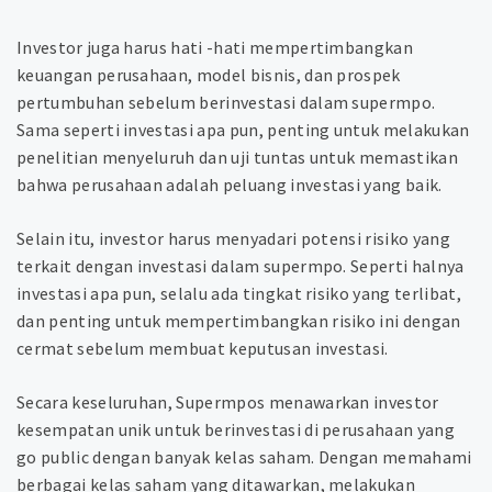
Investor juga harus hati -hati mempertimbangkan
keuangan perusahaan, model bisnis, dan prospek
pertumbuhan sebelum berinvestasi dalam supermpo.
Sama seperti investasi apa pun, penting untuk melakukan
penelitian menyeluruh dan uji tuntas untuk memastikan
bahwa perusahaan adalah peluang investasi yang baik.
Selain itu, investor harus menyadari potensi risiko yang
terkait dengan investasi dalam supermpo. Seperti halnya
investasi apa pun, selalu ada tingkat risiko yang terlibat,
dan penting untuk mempertimbangkan risiko ini dengan
cermat sebelum membuat keputusan investasi.
Secara keseluruhan, Supermpos menawarkan investor
kesempatan unik untuk berinvestasi di perusahaan yang
go public dengan banyak kelas saham. Dengan memahami
berbagai kelas saham yang ditawarkan, melakukan