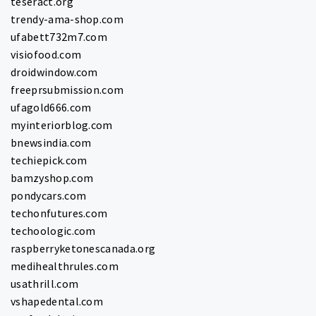
teseract.org
trendy-ama-shop.com
ufabett732m7.com
visiofood.com
droidwindow.com
freeprsubmission.com
ufagold666.com
myinteriorblog.com
bnewsindia.com
techiepick.com
bamzyshop.com
pondycars.com
techonfutures.com
techoologic.com
raspberryketonescanada.org
medihealthrules.com
usathrill.com
vshapedental.com