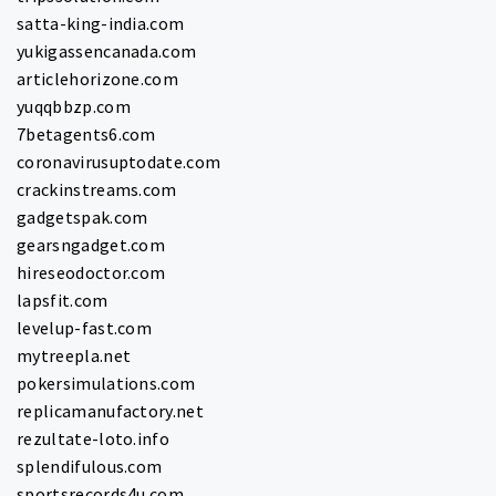
satta-king-india.com
yukigassencanada.com
articlehorizone.com
yuqqbbzp.com
7betagents6.com
coronavirusuptodate.com
crackinstreams.com
gadgetspak.com
gearsngadget.com
hireseodoctor.com
lapsfit.com
levelup-fast.com
mytreepla.net
pokersimulations.com
replicamanufactory.net
rezultate-loto.info
splendifulous.com
sportsrecords4u.com