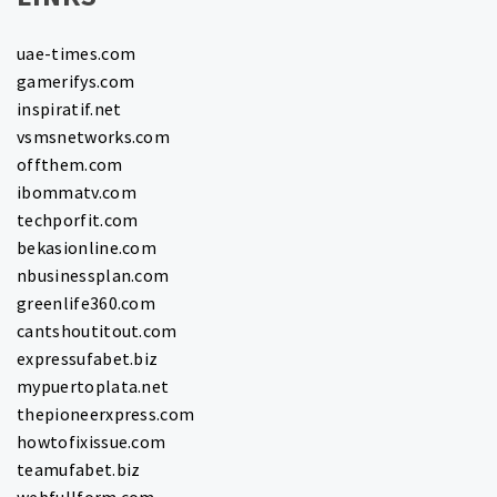
uae-times.com
gamerifys.com
inspiratif.net
vsmsnetworks.com
offthem.com
ibommatv.com
techporfit.com
bekasionline.com
nbusinessplan.com
greenlife360.com
cantshoutitout.com
expressufabet.biz
mypuertoplata.net
thepioneerxpress.com
howtofixissue.com
teamufabet.biz