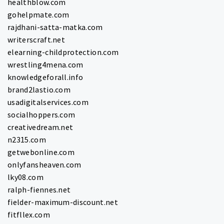
healthblow.com
gohelpmate.com
rajdhani-satta-matka.com
writerscraft.net
elearning-childprotection.com
wrestling4mena.com
knowledgeforall.info
brand2lastio.com
usadigitalservices.com
socialhoppers.com
creativedream.net
n2315.com
getwebonline.com
onlyfansheaven.com
lky08.com
ralph-fiennes.net
fielder-maximum-discount.net
fitfllex.com