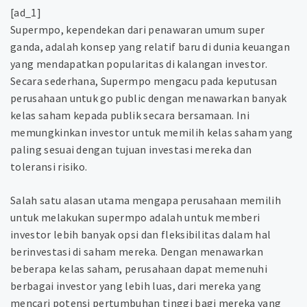
[ad_1]
Supermpo, kependekan dari penawaran umum super
ganda, adalah konsep yang relatif baru di dunia keuangan
yang mendapatkan popularitas di kalangan investor.
Secara sederhana, Supermpo mengacu pada keputusan
perusahaan untuk go public dengan menawarkan banyak
kelas saham kepada publik secara bersamaan. Ini
memungkinkan investor untuk memilih kelas saham yang
paling sesuai dengan tujuan investasi mereka dan
toleransi risiko.
Salah satu alasan utama mengapa perusahaan memilih
untuk melakukan supermpo adalah untuk memberi
investor lebih banyak opsi dan fleksibilitas dalam hal
berinvestasi di saham mereka. Dengan menawarkan
beberapa kelas saham, perusahaan dapat memenuhi
berbagai investor yang lebih luas, dari mereka yang
mencari potensi pertumbuhan tinggi bagi mereka yang