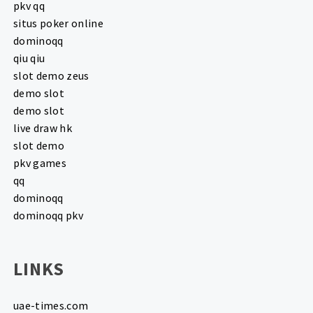
pkv qq
situs poker online
dominoqq
qiu qiu
slot demo zeus
demo slot
demo slot
live draw hk
slot demo
pkv games
qq
dominoqq
dominoqq pkv
LINKS
uae-times.com