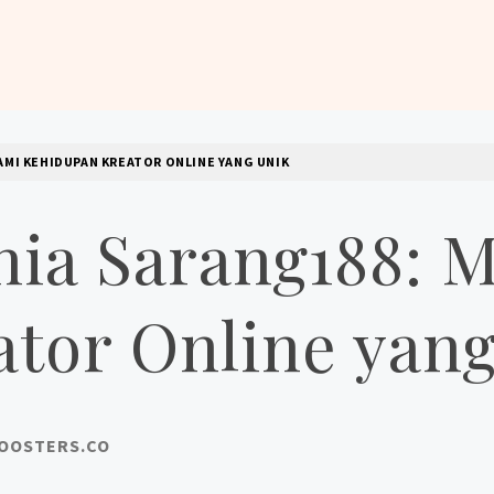
ALAM INI, COBA SLOT X
dana untuk peluang maxwin. Kesempatan besar untuk menang se
AMI KEHIDUPAN KREATOR ONLINE YANG UNIK
nia Sarang188: 
tor Online yan
OOSTERS.CO