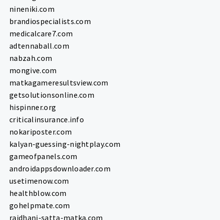
nineniki.com
brandiospecialists.com
medicalcare7.com
adtennaball.com
nabzah.com
mongive.com
matkagameresultsview.com
getsolutionsonline.com
hispinner.org
criticalinsurance.info
nokariposter.com
kalyan-guessing-nightplay.com
gameofpanels.com
androidappsdownloader.com
usetimenow.com
healthblow.com
gohelpmate.com
rajdhani-satta-matka.com