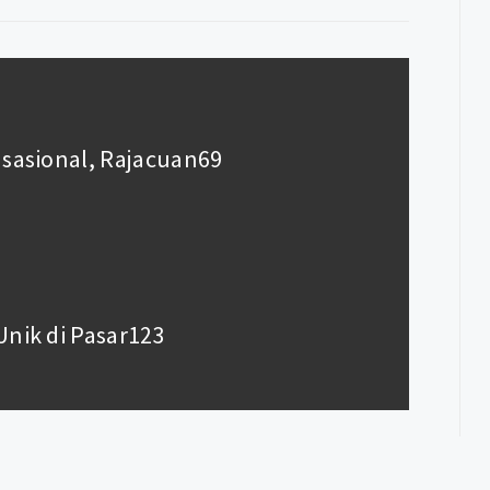
nsasional, Rajacuan69
nik di Pasar123