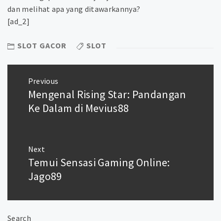
dan melihat apa yang ditawarkannya?
[ad_2]
SLOT GACOR
SLOT
Post
Previous
navigation
Mengenal Rising Star: Pandangan
Previous
post:
Ke Dalam di Mevius88
Next
Temui Sensasi Gaming Online:
Next
post:
Jago89
Search