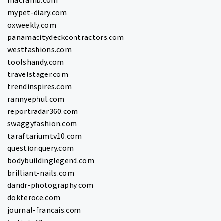
macramb.com
mypet-diary.com
oxweekly.com
panamacitydeckcontractors.com
westfashions.com
toolshandy.com
travelstager.com
trendinspires.com
rannyephul.com
reportradar360.com
swaggyfashion.com
taraftariumtv10.com
questionquery.com
bodybuildinglegend.com
brilliant-nails.com
dandr-photography.com
dokteroce.com
journal-francais.com