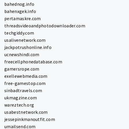
bahednog.info
bahenxgek.info
pertamaskre.com
threadsvideoandphotodownloader.com
techgiddy.com
usalivenetwork.com
jackpotrushonline.info
ucnewshindi.com
freecellphonedatabase.com
gamersrope.com
exellewebmedia.com
free-gamestop.com
sinbadtravels.com
ukmagzine.com
wareztech.org
usabestnetwork.com
jessepinkmanoutfit.com
umailsend.com