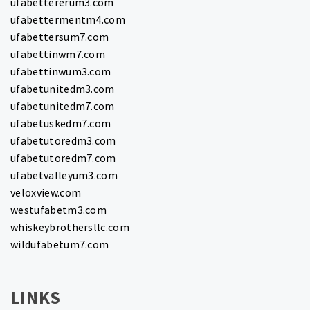
ufabettererum3.com
ufabettermentm4.com
ufabettersum7.com
ufabettinwm7.com
ufabettinwum3.com
ufabetunitedm3.com
ufabetunitedm7.com
ufabetuskedm7.com
ufabetutoredm3.com
ufabetutoredm7.com
ufabetvalleyum3.com
veloxview.com
westufabetm3.com
whiskeybrothersllc.com
wildufabetum7.com
LINKS