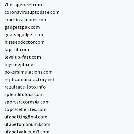
7betagents6.com
coronavirusuptodate.com
crackinstreams.com
gadgetspak.com
gearsngadget.com
hireseodoctor.com
lapsfit.com
levelup-fast.com
mytreepla.net
pokersimulations.com
replicamanufactory.net
rezultate-loto.info
splendifulous.com
sportsrecords4u.com
topceleberites.com
ufabetting8m4.com
ufabetunionum3.com
ufabetvalueum3.com