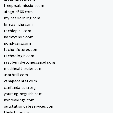
freeprsubmission.com
ufagold666.com
myinteriorblog.com
bnewsindia.com
techiepick.com
bamzyshop.com
pondycars.com
techonfutures.com
techoologic.com
raspberryketonescanada.org
medihealthrules.com
usathrill.com
vshapedental.com
canfandalucia.org
yourengineguide.com
nybreakings.com
outstationcabsservices.com
thekrtagy.com