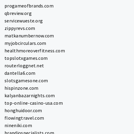
progameofbrands.com
qbreview.org
servicewueste.org
zippyrevs.com
matkanumbernow.com
myjobcirculars.com
healthmoreoverfitness.com
topslotxgames.com
routerloggnet.net
dantella6.com
slotsgamesone.com
hispinzone.com
kalyanbazarnights.com
top-online-casino-usa.com
honghuidoor.com
flowingtravel.com
nineniki.com
brandiospecialists.com