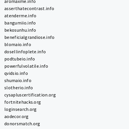
aromaxme.info
asserthatecontrast.info
atenderme.info
bangumiio.info
bekosunhu.info
beneficialgrandiose.info
blomaio.info
dosellinfoplete.info
podtubeio.info
powerfulvolatile.info
qvidsio.info
shumaio.info
slotherio.info
cysapluscertification.org
fortnitehacks.org
loginsearch.org
aodecor.org
donorsmatch.org