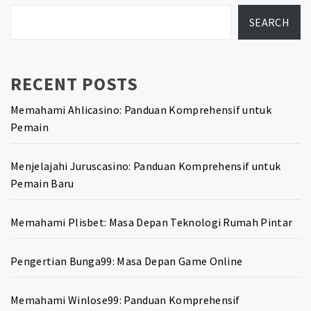
SEARCH
RECENT POSTS
Memahami Ahlicasino: Panduan Komprehensif untuk
Pemain
Menjelajahi Juruscasino: Panduan Komprehensif untuk
Pemain Baru
Memahami Plisbet: Masa Depan Teknologi Rumah Pintar
Pengertian Bunga99: Masa Depan Game Online
Memahami Winlose99: Panduan Komprehensif