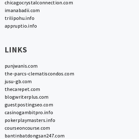
chicagocrystalconnection.com
imanabadii.com
trilipohu.info
appruptio.info
LINKS
punjwanis.com
the-parcs-clematiscondos.com
jusu-gb.com
thecarepet.com
blogwriterplus.com
guestpostingseo.com
casinogambitpro.info
pokerplaymasters.info
courseoncourse.com
bantinbatdongsan247.com