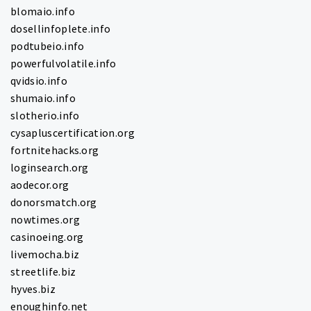
blomaio.info
dosellinfoplete.info
podtubeio.info
powerfulvolatile.info
qvidsio.info
shumaio.info
slotherio.info
cysapluscertification.org
fortnitehacks.org
loginsearch.org
aodecor.org
donorsmatch.org
nowtimes.org
casinoeing.org
livemocha.biz
streetlife.biz
hyves.biz
enoughinfo.net