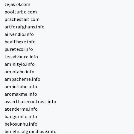
tejas24.com
poolturbo.com
prachestait.com
artforafghans.info
airvendio.info
healthexe.info
puretecx.info
tecadvance.info
aminityio.info
amiolahu.info
ampacheme.info
ampullahu.info
aromaxme.info
asserthatecontrast.info
atenderme.info
bangumiio.info
bekosunhu.info
beneficialgrandiose.info