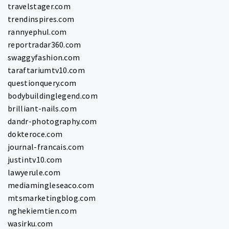
travelstager.com
trendinspires.com
rannyephul.com
reportradar360.com
swaggyfashion.com
taraftariumtv10.com
questionquery.com
bodybuildinglegend.com
brilliant-nails.com
dandr-photography.com
dokteroce.com
journal-francais.com
justintv10.com
lawyerule.com
mediamingleseaco.com
mtsmarketingblog.com
nghekiemtien.com
wasirku.com