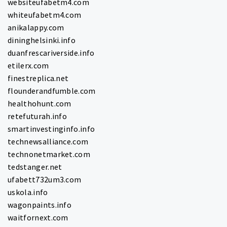
websiteufabetm4.com
whiteufabetm4.com
anikalappy.com
dininghelsinki.info
duanfrescariverside.info
etilerx.com
finestreplica.net
flounderandfumble.com
healthohunt.com
retefuturah.info
smartinvestinginfo.info
technewsalliance.com
technonetmarket.com
tedstanger.net
ufabett732um3.com
uskola.info
wagonpaints.info
waitfornext.com