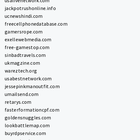
usalivenetwork.com
jackpotrushonline.info
ucnewshindi.com
freecellphonedatabase.com
gamersrope.com
exellewebmedia.com
free-gamestop.com
sinbadtravels.com
ukmagzine.com
wareztech.org
usabestnetwork.com
jessepinkmanoutfit.com
umailsend.com
retarys.com
fasterformationcpf.com
goldensnuggles.com
lookbattlemap.com
buyrdpservice.com