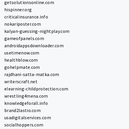
getsolutionsonline.com
hispinner.org
criticalinsurance.info
nokariposter.com
kalyan-guessing-nightplay.com
gameofpanels.com
androidappsdownloader.com
usetimenow.com
healthblow.com
gohelpmate.com
rajdhani-satta-matka.com
writerscraft.net
elearning-childprotection.com
wrestling4mena.com
knowledgeforall.info
brand2lastio.com
usadigitalservices.com
socialhoppers.com