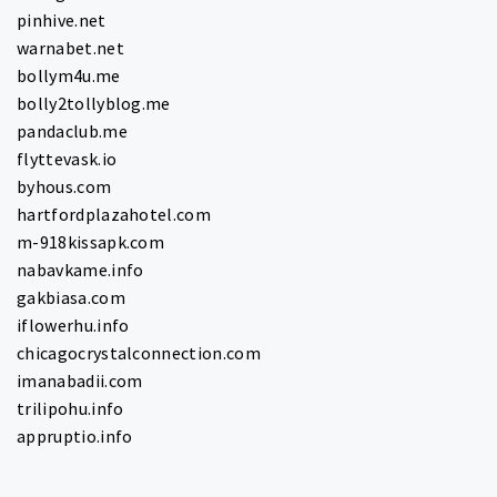
pinhive.net
warnabet.net
bollym4u.me
bolly2tollyblog.me
pandaclub.me
flyttevask.io
byhous.com
hartfordplazahotel.com
m-918kissapk.com
nabavkame.info
gakbiasa.com
iflowerhu.info
chicagocrystalconnection.com
imanabadii.com
trilipohu.info
appruptio.info