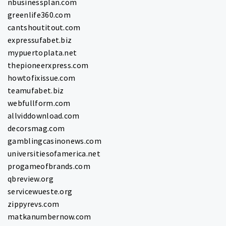
nbusinessplan.com
greenlife360.com
cantshoutitout.com
expressufabet.biz
mypuertoplata.net
thepioneerxpress.com
howtofixissue.com
teamufabet.biz
webfullform.com
allviddownload.com
decorsmag.com
gamblingcasinonews.com
universitiesofamerica.net
progameofbrands.com
qbreview.org
servicewueste.org
zippyrevs.com
matkanumbernow.com