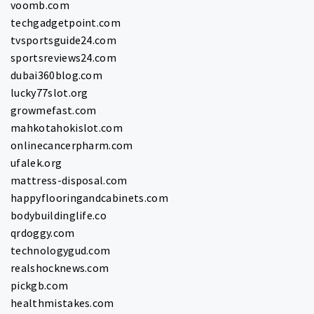
voomb.com
techgadgetpoint.com
tvsportsguide24.com
sportsreviews24.com
dubai360blog.com
lucky77slot.org
growmefast.com
mahkotahokislot.com
onlinecancerpharm.com
ufalek.org
mattress-disposal.com
happyflooringandcabinets.com
bodybuildinglife.co
qrdoggy.com
technologygud.com
realshocknews.com
pickgb.com
healthmistakes.com