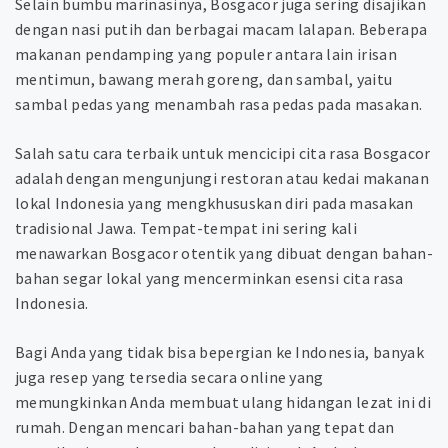
Selain bumbu marinasinya, Bosgacor juga sering disajikan
dengan nasi putih dan berbagai macam lalapan. Beberapa
makanan pendamping yang populer antara lain irisan
mentimun, bawang merah goreng, dan sambal, yaitu
sambal pedas yang menambah rasa pedas pada masakan.
Salah satu cara terbaik untuk mencicipi cita rasa Bosgacor
adalah dengan mengunjungi restoran atau kedai makanan
lokal Indonesia yang mengkhususkan diri pada masakan
tradisional Jawa. Tempat-tempat ini sering kali
menawarkan Bosgacor otentik yang dibuat dengan bahan-
bahan segar lokal yang mencerminkan esensi cita rasa
Indonesia.
Bagi Anda yang tidak bisa bepergian ke Indonesia, banyak
juga resep yang tersedia secara online yang
memungkinkan Anda membuat ulang hidangan lezat ini di
rumah. Dengan mencari bahan-bahan yang tepat dan