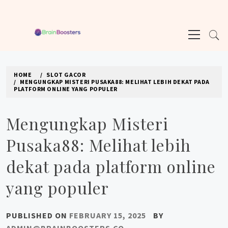
Skip
to
Primary
content
Menu
SLOT PG SOFT GACOR MALAM INI, COBA
Mainkan slot gacor PG Soft X500 malam ini dengan deposit dana untuk peluang
SLOT X500 DENGAN DEPOSIT DANA
maxwin. Kesempatan besar untuk menang setiap saat.
HOME
SLOT GACOR
MENGUNGKAP MISTERI PUSAKA88: MELIHAT LEBIH DEKAT PADA
PLATFORM ONLINE YANG POPULER
Mengungkap Misteri
Pusaka88: Melihat lebih
dekat pada platform online
yang populer
PUBLISHED ON
FEBRUARY 15, 2025
BY