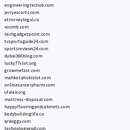
engineeringtechub.com
jerryescorts.com
attorneylegal.co
voomb.com
techgadgetpoint.com
tvsportsguide24.com
sportsreviews24.com
dubai360blog.com
lucky77slot.org
growmefast.com
mahkotahokislot.com
onlinecancerpharm.com
ufalek.org
mattress-disposal.com
happyflooringandcabinets.com
bodybuildinglife.co
qrdoggy.com
technologygud.com