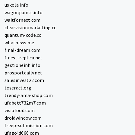
uskola.info
wagonpaints.info
waitfornext.com
clearvisionmarketing.co
quantum-code.co
whatnews.me
final-dream.com
finest-replica.net
gestioneinh.info
prosportdaily.net
salesinvest22.com
teseract.org
trendy-ama-shop.com
ufabett732m7.com
visiofood.com
droidwindow.com
freeprsubmission.com
ufagold666.com