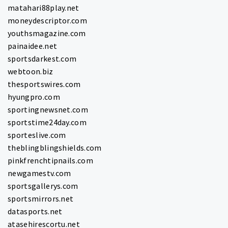
matahari88play.net
moneydescriptor.com
youthsmagazine.com
painaidee.net
sportsdarkest.com
webtoon.biz
thesportswires.com
hyungpro.com
sportingnewsnet.com
sportstime24day.com
sporteslive.com
theblingblingshields.com
pinkfrenchtipnails.com
newgamestv.com
sportsgallerys.com
sportsmirrors.net
datasports.net
atasehirescortu.net