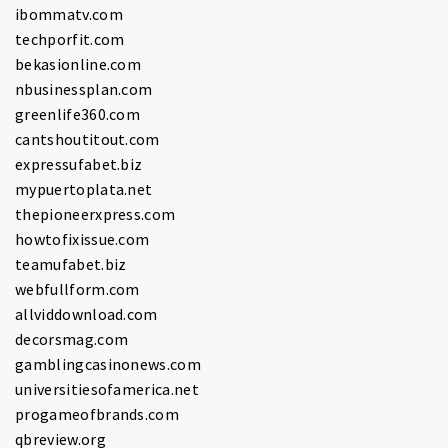
ibommatv.com
techporfit.com
bekasionline.com
nbusinessplan.com
greenlife360.com
cantshoutitout.com
expressufabet.biz
mypuertoplata.net
thepioneerxpress.com
howtofixissue.com
teamufabet.biz
webfullform.com
allviddownload.com
decorsmag.com
gamblingcasinonews.com
universitiesofamerica.net
progameofbrands.com
qbreview.org