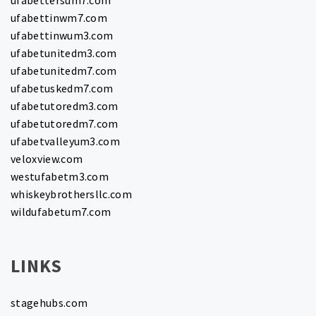
ufabettersum7.com
ufabettinwm7.com
ufabettinwum3.com
ufabetunitedm3.com
ufabetunitedm7.com
ufabetuskedm7.com
ufabetutoredm3.com
ufabetutoredm7.com
ufabetvalleyum3.com
veloxview.com
westufabetm3.com
whiskeybrothersllc.com
wildufabetum7.com
LINKS
stagehubs.com