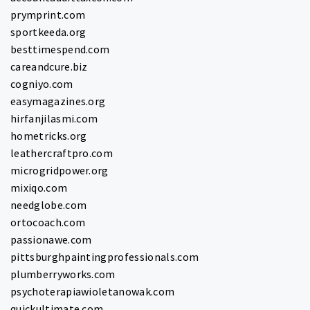
prymprint.com
sportkeeda.org
besttimespend.com
careandcure.biz
cogniyo.com
easymagazines.org
hirfanjilasmi.com
hometricks.org
leathercraftpro.com
microgridpower.org
mixiqo.com
needglobe.com
ortocoach.com
passionawe.com
pittsburghpaintingprofessionals.com
plumberryworks.com
psychoterapiawioletanowak.com
quickultimate.com