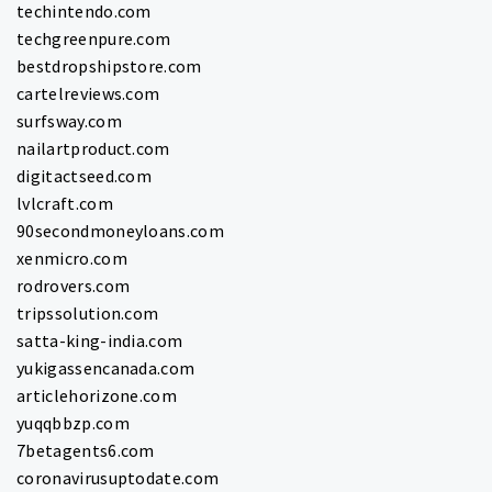
techintendo.com
techgreenpure.com
bestdropshipstore.com
cartelreviews.com
surfsway.com
nailartproduct.com
digitactseed.com
lvlcraft.com
90secondmoneyloans.com
xenmicro.com
rodrovers.com
tripssolution.com
satta-king-india.com
yukigassencanada.com
articlehorizone.com
yuqqbbzp.com
7betagents6.com
coronavirusuptodate.com