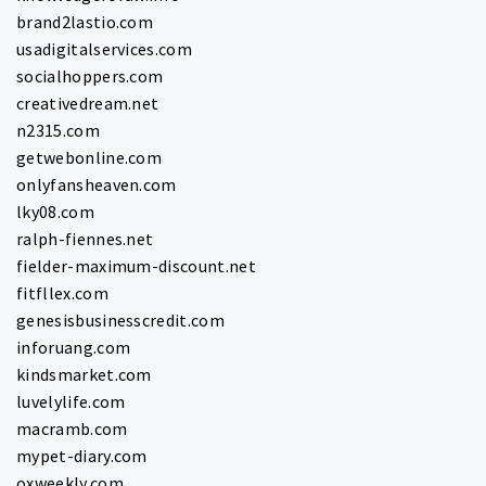
brand2lastio.com
usadigitalservices.com
socialhoppers.com
creativedream.net
n2315.com
getwebonline.com
onlyfansheaven.com
lky08.com
ralph-fiennes.net
fielder-maximum-discount.net
fitfllex.com
genesisbusinesscredit.com
inforuang.com
kindsmarket.com
luvelylife.com
macramb.com
mypet-diary.com
oxweekly.com