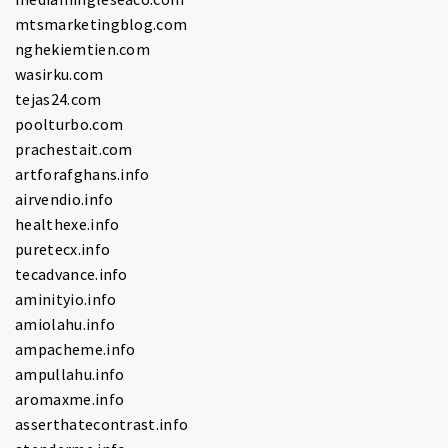
mtsmarketingblog.com
nghekiemtien.com
wasirku.com
tejas24.com
poolturbo.com
prachestait.com
artforafghans.info
airvendio.info
healthexe.info
puretecx.info
tecadvance.info
aminityio.info
amiolahu.info
ampacheme.info
ampullahu.info
aromaxme.info
asserthatecontrast.info