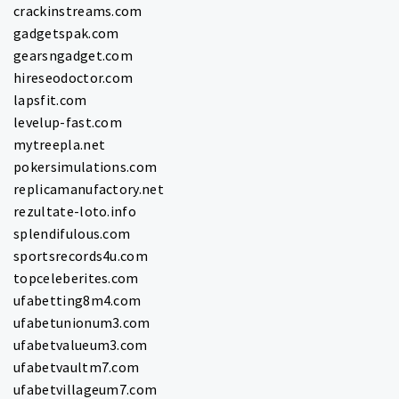
crackinstreams.com
gadgetspak.com
gearsngadget.com
hireseodoctor.com
lapsfit.com
levelup-fast.com
mytreepla.net
pokersimulations.com
replicamanufactory.net
rezultate-loto.info
splendifulous.com
sportsrecords4u.com
topceleberites.com
ufabetting8m4.com
ufabetunionum3.com
ufabetvalueum3.com
ufabetvaultm7.com
ufabetvillageum7.com