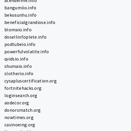
atenderme.info
bangumiio.info
bekosunhu.info
beneficialgrandiose.info
blomaio.info
dosellinfoplete.info
podtubeio.info
powerfulvolatile.info
qvidsio.info
shumaio.info
slotherio.info
cysapluscertification.org
fortnitehacks.org
loginsearch.org
aodecor.org
donorsmatch.org
nowtimes.org
casinoeing.org