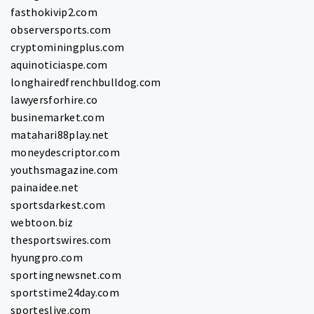
fasthokivip2.com
observersports.com
cryptominingplus.com
aquinoticiaspe.com
longhairedfrenchbulldog.com
lawyersforhire.co
businemarket.com
matahari88play.net
moneydescriptor.com
youthsmagazine.com
painaidee.net
sportsdarkest.com
webtoon.biz
thesportswires.com
hyungpro.com
sportingnewsnet.com
sportstime24day.com
sporteslive.com