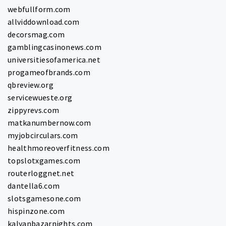
webfullform.com
allviddownload.com
decorsmag.com
gamblingcasinonews.com
universitiesofamerica.net
progameofbrands.com
qbreview.org
servicewueste.org
zippyrevs.com
matkanumbernow.com
myjobcirculars.com
healthmoreoverfitness.com
topslotxgames.com
routerloggnet.net
dantella6.com
slotsgamesone.com
hispinzone.com
kalyanbazarnights.com