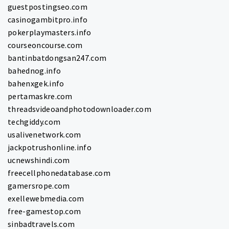
guestpostingseo.com
casinogambitpro.info
pokerplaymasters.info
courseoncourse.com
bantinbatdongsan247.com
bahednog.info
bahenxgek.info
pertamaskre.com
threadsvideoandphotodownloader.com
techgiddy.com
usalivenetwork.com
jackpotrushonline.info
ucnewshindi.com
freecellphonedatabase.com
gamersrope.com
exellewebmedia.com
free-gamestop.com
sinbadtravels.com