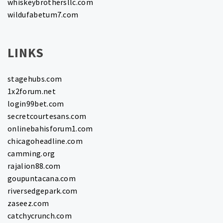
whiskeybrothersllc.com
wildufabetum7.com
LINKS
stagehubs.com
1x2forum.net
login99bet.com
secretcourtesans.com
onlinebahisforum1.com
chicagoheadline.com
camming.org
rajalion88.com
goupuntacana.com
riversedgepark.com
zaseez.com
catchycrunch.com