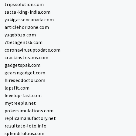
tripssolution.com
satta-king-india.com
yukigassencanada.com
articlehorizone.com
yuqqbbzp.com
7betagents6.com
coronavirusuptodate.com
crackinstreams.com
gadgetspak.com
gearsngadget.com
hireseodoctor.com
lapsfit.com
levelup-fast.com
mytreepla.net
pokersimulations.com
replicamanufactory.net
rezultate-loto.info
splendifulous.com