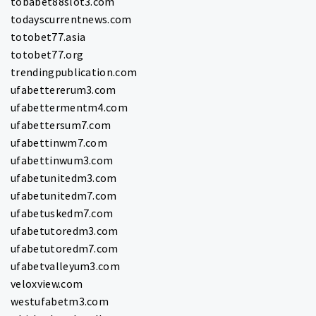
tobabet88slot3.com
todayscurrentnews.com
totobet77.asia
totobet77.org
trendingpublication.com
ufabettererum3.com
ufabettermentm4.com
ufabettersum7.com
ufabettinwm7.com
ufabettinwum3.com
ufabetunitedm3.com
ufabetunitedm7.com
ufabetuskedm7.com
ufabetutoredm3.com
ufabetutoredm7.com
ufabetvalleyum3.com
veloxview.com
westufabetm3.com