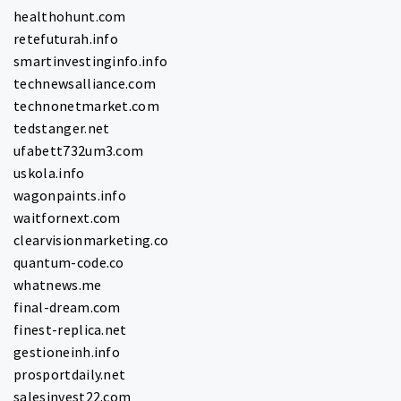
healthohunt.com
retefuturah.info
smartinvestinginfo.info
technewsalliance.com
technonetmarket.com
tedstanger.net
ufabett732um3.com
uskola.info
wagonpaints.info
waitfornext.com
clearvisionmarketing.co
quantum-code.co
whatnews.me
final-dream.com
finest-replica.net
gestioneinh.info
prosportdaily.net
salesinvest22.com