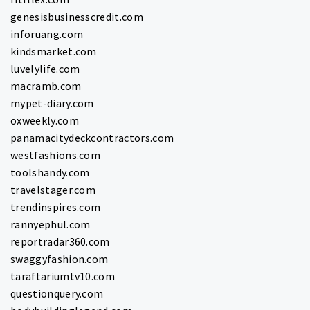
genesisbusinesscredit.com
inforuang.com
kindsmarket.com
luvelylife.com
macramb.com
mypet-diary.com
oxweekly.com
panamacitydeckcontractors.com
westfashions.com
toolshandy.com
travelstager.com
trendinspires.com
rannyephul.com
reportradar360.com
swaggyfashion.com
taraftariumtv10.com
questionquery.com