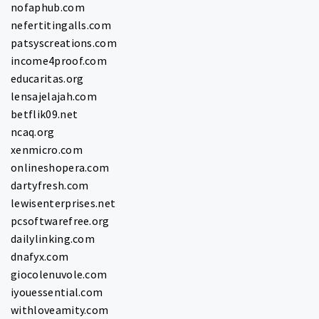
nofaphub.com
nefertitingalls.com
patsyscreations.com
income4proof.com
educaritas.org
lensajelajah.com
betflik09.net
ncaq.org
xenmicro.com
onlineshopera.com
dartyfresh.com
lewisenterprises.net
pcsoftwarefree.org
dailylinking.com
dnafyx.com
giocolenuvole.com
iyouessential.com
withloveamity.com