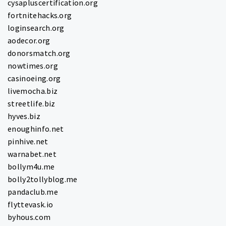
cysapluscertification.org
fortnitehacks.org
loginsearch.org
aodecor.org
donorsmatch.org
nowtimes.org
casinoeing.org
livemocha.biz
streetlife.biz
hyves.biz
enoughinfo.net
pinhive.net
warnabet.net
bollym4u.me
bolly2tollyblog.me
pandaclub.me
flyttevask.io
byhous.com