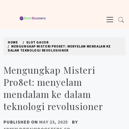
Skip
to
Primary
content
Menu
SLOT PG SOFT GACOR MALAM INI, COBA
Mainkan slot gacor PG Soft X500 malam ini dengan deposit dana untuk peluang
SLOT X500 DENGAN DEPOSIT DANA
maxwin. Kesempatan besar untuk menang setiap saat.
HOME
SLOT GACOR
MENGUNGKAP MISTERI PRO8ET: MENYELAM MENDALAM KE
DALAM TEKNOLOGI REVOLUSIONER
Mengungkap Misteri
Pro8et: menyelam
mendalam ke dalam
teknologi revolusioner
PUBLISHED ON
MAY 23, 2025
BY