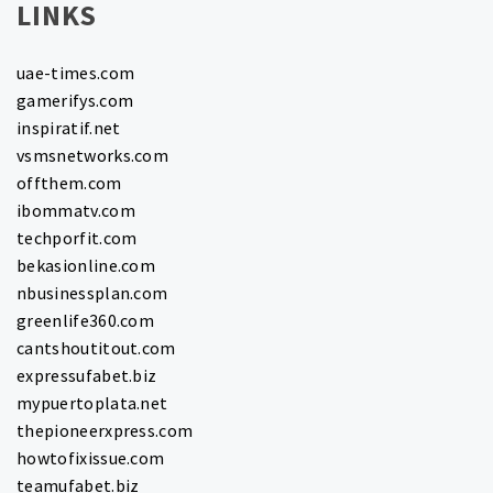
LINKS
uae-times.com
gamerifys.com
inspiratif.net
vsmsnetworks.com
offthem.com
ibommatv.com
techporfit.com
bekasionline.com
nbusinessplan.com
greenlife360.com
cantshoutitout.com
expressufabet.biz
mypuertoplata.net
thepioneerxpress.com
howtofixissue.com
teamufabet.biz