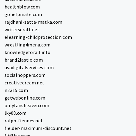
healthblow.com
gohelpmate.com
rajdhani-satta-matka.com
writerscraft.net
elearning-childprotection.com
wrestling4mena.com
knowledgeforall.info
brand2lastio.com
usadigitalservices.com
socialhoppers.com
creativedream.net
n2315.com
getwebonline.com
onlyfansheaven.com
lky08.com
ralph-fiennes.net
fielder-maximum-discount.net
fitfllex.com