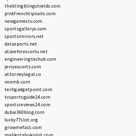
theblingblingshields.com
pinkfrenchtipnails.com
newgamestv.com
sportsgallerys.com
sportsmirrors.net
datasports.net
atasehirescortu.net
engineeringtechub.com
jerryescorts.com
attorneylegal.co
voomb.com
techgadgetpoint.com
tvsportsguide24.com
sportsreviews24.com
dubai360blog.com
lucky77slot.org
growmefast.com
mahkotahokislot.com