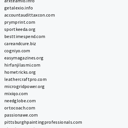
arxteamio.info
getalexio.info
accountaudittaxcon.com
prymprint.com
sportkeeda.org
besttimespend.com
careandcure.biz
cogniyo.com
easymagazines.org
hirfanjilasmi.com
hometricks.org
leathercraftpro.com
microgridpower.org
mixiqo.com
needglobe.com
ortocoach.com
passionawe.com
pittsburghpaintingprofessionals.com