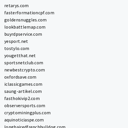
retarys.com
fasterformationcpf.com
goldensnuggles.com
lookbattlemap.com
buyrdpservice.com
yesport.net
tostylo.com
yougetthat.net
sportsnetclub.com
newbestcrypto.com
oxfordsave.com
iclassicgames.com
saung-artikel.com
fasthokivip2.com
observersports.com
cryptominingplus.com
aquinoticiaspe.com
longhairedfrenchbulldog.com