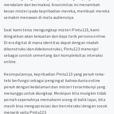
mendalam dan bermakna. Anonimitas ini menambah
kesan misteri pada kepribadian mereka, membuat mereka
semakin menawan di mata audiensnya.
Saat kami terus mengungkap misteri Pintu123, kami
diingatkan akan kekuatan dan daya tarik persona online.
Di era digital di mana identitas dapat dengan mudah
dikonstruksi dan didekonstruksi, Pintu123 menonjol
sebagai contoh cemerlang dari kompleksitas interaksi
online.
Kesimpulannya, kepribadian Pintu123 yang penuh teka-
teki berfungsi sebagai pengingat bahwa dunia online
penuh dengan kedalaman dan misteri tersembunyi yang
menunggu untuk diungkap. Meskipun kita mungkin tidak
pernah sepenuhnya memahami orang di balik layar, kita
masih bisa mengapresiasi dan berinteraksi dengan sosok
menarik yaitu Pintu123.