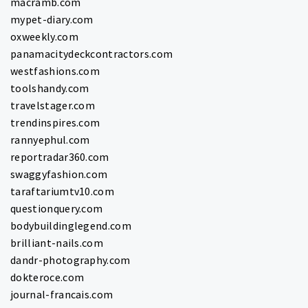
macramb.com
mypet-diary.com
oxweekly.com
panamacitydeckcontractors.com
westfashions.com
toolshandy.com
travelstager.com
trendinspires.com
rannyephul.com
reportradar360.com
swaggyfashion.com
taraftariumtv10.com
questionquery.com
bodybuildinglegend.com
brilliant-nails.com
dandr-photography.com
dokteroce.com
journal-francais.com