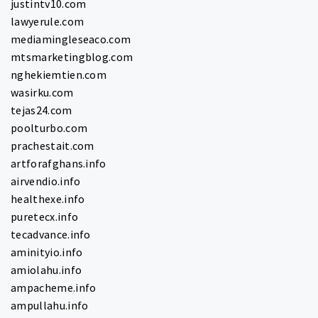
justintv10.com
lawyerule.com
mediamingleseaco.com
mtsmarketingblog.com
nghekiemtien.com
wasirku.com
tejas24.com
poolturbo.com
prachestait.com
artforafghans.info
airvendio.info
healthexe.info
puretecx.info
tecadvance.info
aminityio.info
amiolahu.info
ampacheme.info
ampullahu.info