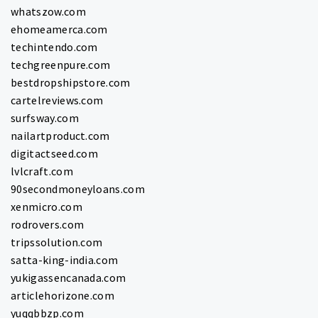
whatszow.com
ehomeamerca.com
techintendo.com
techgreenpure.com
bestdropshipstore.com
cartelreviews.com
surfsway.com
nailartproduct.com
digitactseed.com
lvlcraft.com
90secondmoneyloans.com
xenmicro.com
rodrovers.com
tripssolution.com
satta-king-india.com
yukigassencanada.com
articlehorizone.com
yuqqbbzp.com