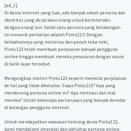
[ad_1]
Di dunia internet yang luas, ada banyak sekali persona dan
identitas yang diciptakan orang untuk berinteraksi
dengan orang lain. Salah satu persona yang belakangan
ini menarik perhatian adalah Pintu123. Dengan
kehadirannya yang misterius dan penuh teka-teki,
Pintu123 telah membuat penasaran banyak pengguna
online hingga membuat mereka penasaran dengan sosok
di balik layar tersebut.
Mengungkap misteri Pintu123 seperti memulai perjalanan
ke hal yang tidak diketahui. Siapa Pintu123? Apa yang
mendorong persona online ini? Apa motivasi dan niat
mereka? Itulah beberapa pertanyaan yang banyak beredar
di kalangan pengguna internet.
Untuk mendapatkan wawasan tentang dunia Pintu123,
kami mendalami interaksi dan aktivitas persona online.