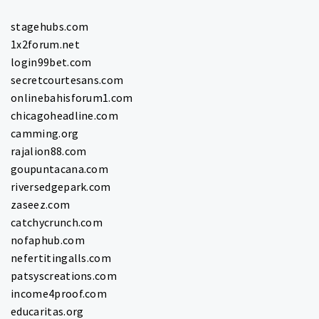
stagehubs.com
1x2forum.net
login99bet.com
secretcourtesans.com
onlinebahisforum1.com
chicagoheadline.com
camming.org
rajalion88.com
goupuntacana.com
riversedgepark.com
zaseez.com
catchycrunch.com
nofaphub.com
nefertitingalls.com
patsyscreations.com
income4proof.com
educaritas.org