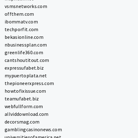
vsmsnetworks.com
offthem.com
ibommatv.com
techporfit.com
bekasionline.com
nbusinessplan.com
greenlife360.com
cantshoutitout.com
expressufabet.biz
mypuertoplata.net
thepioneerxpress.com
howtofixissue.com
teamufabet.biz
webfullform.com
allviddownload.com
decorsmag.com
gamblingcasinonews.com
universitiesofamerica.net