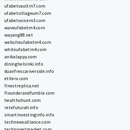
ufabetvaultm7.com
ufabetvillageum7.com
ufabetvoicem3.com
waveufabetm4.com
wayang88.net
websiteufabetm4.com
whiteufabetm4.com
anikalappy.com
dininghelsinki.info
duanfrescariverside.info
etilerx.com
finestreplica.net
flounderandfumble.com
healthohunt.com
retefuturah.info
smartinvestinginfo.info
technewsalliance.com
technonetmarket.com