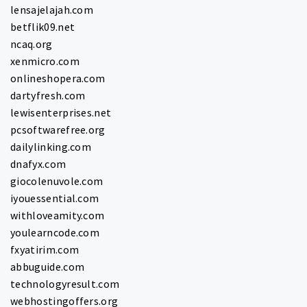
lensajelajah.com
betflik09.net
ncaq.org
xenmicro.com
onlineshopera.com
dartyfresh.com
lewisenterprises.net
pcsoftwarefree.org
dailylinking.com
dnafyx.com
giocolenuvole.com
iyouessential.com
withloveamity.com
youlearncode.com
fxyatirim.com
abbuguide.com
technologyresult.com
webhostingoffers.org