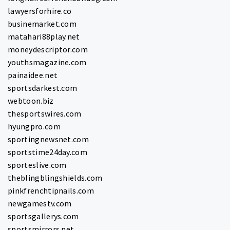
lawyersforhire.co
businemarket.com
matahari88play.net
moneydescriptor.com
youthsmagazine.com
painaidee.net
sportsdarkest.com
webtoon.biz
thesportswires.com
hyungpro.com
sportingnewsnet.com
sportstime24day.com
sporteslive.com
theblingblingshields.com
pinkfrenchtipnails.com
newgamestv.com
sportsgallerys.com
sportsmirrors.net