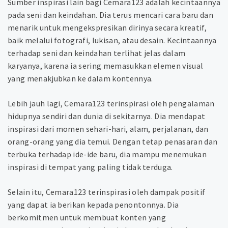
Sumber inspirasi lain bagi Cemara123 adalah kecintaannya
pada seni dan keindahan. Dia terus mencari cara baru dan
menarik untuk mengekspresikan dirinya secara kreatif,
baik melalui fotografi, lukisan, atau desain. Kecintaannya
terhadap seni dan keindahan terlihat jelas dalam
karyanya, karena ia sering memasukkan elemen visual
yang menakjubkan ke dalam kontennya.
Lebih jauh lagi, Cemara123 terinspirasi oleh pengalaman
hidupnya sendiri dan dunia di sekitarnya. Dia mendapat
inspirasi dari momen sehari-hari, alam, perjalanan, dan
orang-orang yang dia temui. Dengan tetap penasaran dan
terbuka terhadap ide-ide baru, dia mampu menemukan
inspirasi di tempat yang paling tidak terduga.
Selain itu, Cemara123 terinspirasi oleh dampak positif
yang dapat ia berikan kepada penontonnya. Dia
berkomitmen untuk membuat konten yang