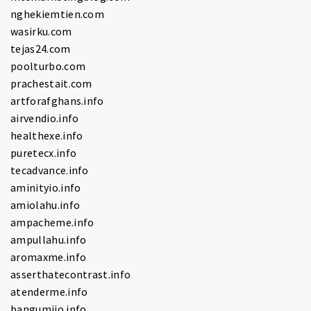
nghekiemtien.com
wasirku.com
tejas24.com
poolturbo.com
prachestait.com
artforafghans.info
airvendio.info
healthexe.info
puretecx.info
tecadvance.info
aminityio.info
amiolahu.info
ampacheme.info
ampullahu.info
aromaxme.info
asserthatecontrast.info
atenderme.info
bangumiio.info