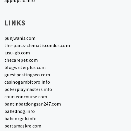
appruptio.info
LINKS
punjwanis.com
the-parcs-clematiscondos.com
jusu-gb.com
thecarepet.com
blogwriterplus.com
guestpostingseo.com
casinogambitpro.info
pokerplaymasters.info
courseoncourse.com
bantinbatdongsan247.com
bahednog.info
bahenxgek.info
pertamaskre.com