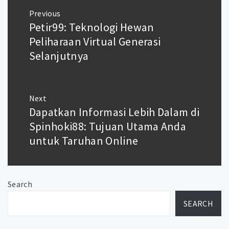
Post
Previous
navigation
Petir99: Teknologi Hewan
Previous
post:
Peliharaan Virtual Generasi
Selanjutnya
Next
Dapatkan Informasi Lebih Dalam di
Next
post:
Spinhoki88: Tujuan Utama Anda
untuk Taruhan Online
Search
SEARCH