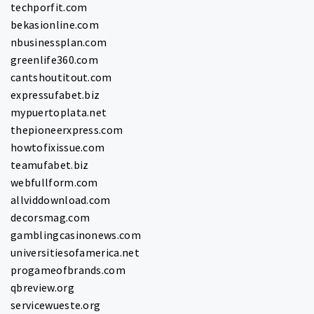
techporfit.com
bekasionline.com
nbusinessplan.com
greenlife360.com
cantshoutitout.com
expressufabet.biz
mypuertoplata.net
thepioneerxpress.com
howtofixissue.com
teamufabet.biz
webfullform.com
allviddownload.com
decorsmag.com
gamblingcasinonews.com
universitiesofamerica.net
progameofbrands.com
qbreview.org
servicewueste.org