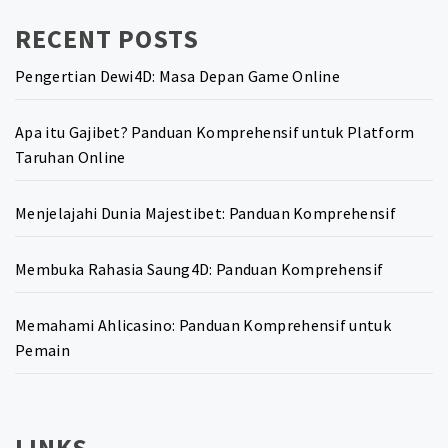
RECENT POSTS
Pengertian Dewi4D: Masa Depan Game Online
Apa itu Gajibet? Panduan Komprehensif untuk Platform
Taruhan Online
Menjelajahi Dunia Majestibet: Panduan Komprehensif
Membuka Rahasia Saung4D: Panduan Komprehensif
Memahami Ahlicasino: Panduan Komprehensif untuk
Pemain
LINKS