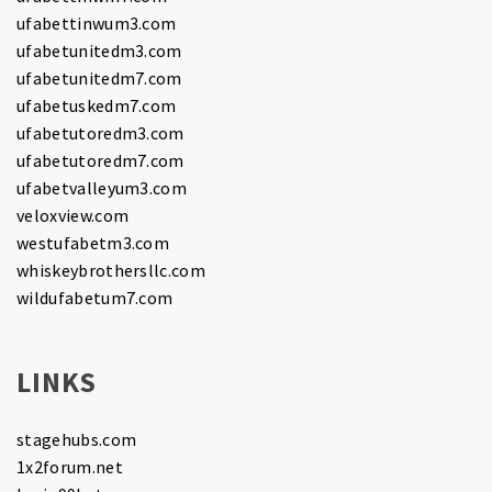
ufabettinwum3.com
ufabetunitedm3.com
ufabetunitedm7.com
ufabetuskedm7.com
ufabetutoredm3.com
ufabetutoredm7.com
ufabetvalleyum3.com
veloxview.com
westufabetm3.com
whiskeybrothersllc.com
wildufabetum7.com
LINKS
stagehubs.com
1x2forum.net