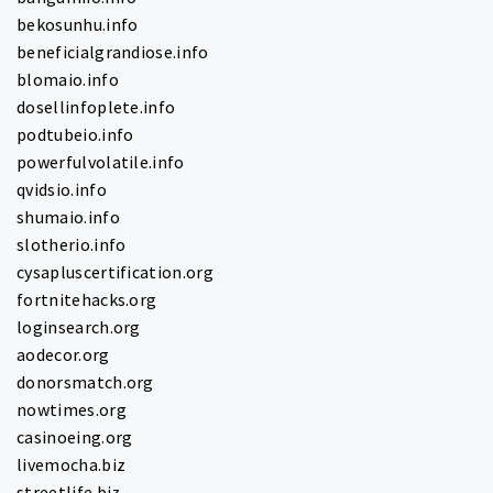
bekosunhu.info
beneficialgrandiose.info
blomaio.info
dosellinfoplete.info
podtubeio.info
powerfulvolatile.info
qvidsio.info
shumaio.info
slotherio.info
cysapluscertification.org
fortnitehacks.org
loginsearch.org
aodecor.org
donorsmatch.org
nowtimes.org
casinoeing.org
livemocha.biz
streetlife.biz