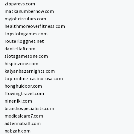
zippyrevs.com
matkanumbernow.com
myjobcirculars.com
healthmoreoverfitness.com
topslotxgames.com
routerloggnet.net
dantella6.com
slotsgamesone.com
hispinzone.com
kalyanbazarnights.com
top-online-casino-usa.com
honghuidoor.com
flowingtravel.com
nineniki.com
brandiospecialists.com
medicalcare7.com
adtennaball.com
nabzah.com