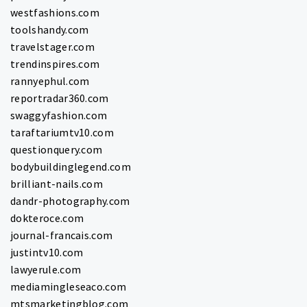
westfashions.com
toolshandy.com
travelstager.com
trendinspires.com
rannyephul.com
reportradar360.com
swaggyfashion.com
taraftariumtv10.com
questionquery.com
bodybuildinglegend.com
brilliant-nails.com
dandr-photography.com
dokteroce.com
journal-francais.com
justintv10.com
lawyerule.com
mediamingleseaco.com
mtsmarketingblog.com