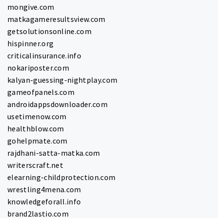
mongive.com
matkagameresultsview.com
getsolutionsonline.com
hispinner.org
criticalinsurance.info
nokariposter.com
kalyan-guessing-nightplay.com
gameofpanels.com
androidappsdownloader.com
usetimenow.com
healthblow.com
gohelpmate.com
rajdhani-satta-matka.com
writerscraft.net
elearning-childprotection.com
wrestling4mena.com
knowledgeforall.info
brand2lastio.com