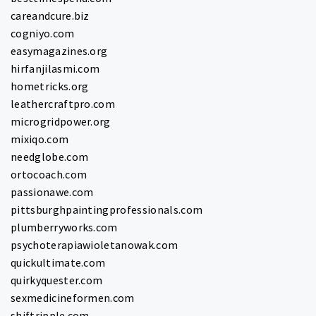
careandcure.biz
cogniyo.com
easymagazines.org
hirfanjilasmi.com
hometricks.org
leathercraftpro.com
microgridpower.org
mixiqo.com
needglobe.com
ortocoach.com
passionawe.com
pittsburghpaintingprofessionals.com
plumberryworks.com
psychoterapiawioletanowak.com
quickultimate.com
quirkyquester.com
sexmedicineformen.com
shiftripple.com