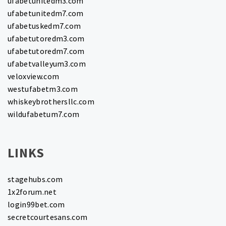
ufabetunitedm3.com
ufabetunitedm7.com
ufabetuskedm7.com
ufabetutoredm3.com
ufabetutoredm7.com
ufabetvalleyum3.com
veloxview.com
westufabetm3.com
whiskeybrothersllc.com
wildufabetum7.com
LINKS
stagehubs.com
1x2forum.net
login99bet.com
secretcourtesans.com