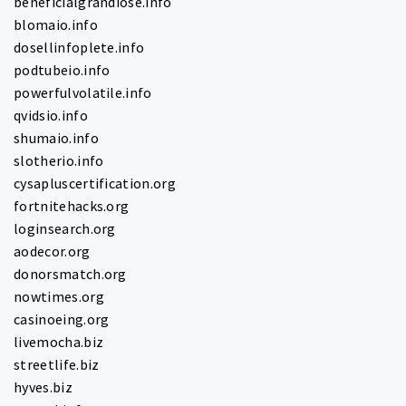
beneficialgrandiose.info
blomaio.info
dosellinfoplete.info
podtubeio.info
powerfulvolatile.info
qvidsio.info
shumaio.info
slotherio.info
cysapluscertification.org
fortnitehacks.org
loginsearch.org
aodecor.org
donorsmatch.org
nowtimes.org
casinoeing.org
livemocha.biz
streetlife.biz
hyves.biz