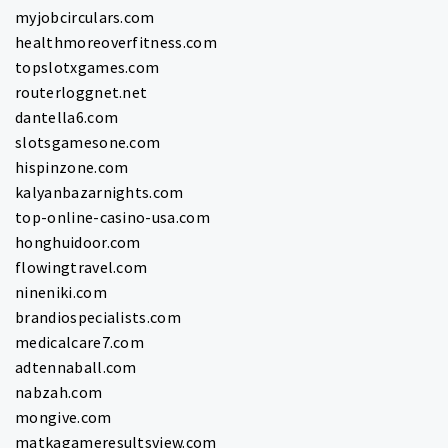
myjobcirculars.com
healthmoreoverfitness.com
topslotxgames.com
routerloggnet.net
dantella6.com
slotsgamesone.com
hispinzone.com
kalyanbazarnights.com
top-online-casino-usa.com
honghuidoor.com
flowingtravel.com
nineniki.com
brandiospecialists.com
medicalcare7.com
adtennaball.com
nabzah.com
mongive.com
matkagameresultsview.com