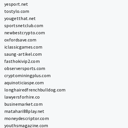
yesport.net
tostylo.com
yougetthat.net
sportsnetclub.com
newbestcrypto.com
oxfordsave.com
iclassicgames.com
saung-artikel.com
fasthokivip2.com
observersports.com
cryptominingplus.com
aquinoticiaspe.com
longhairedfrenchbulldog.com
lawyersforhire.co
businemarket.com
matahari88play.net
moneydescriptor.com
youthsmagazine.com