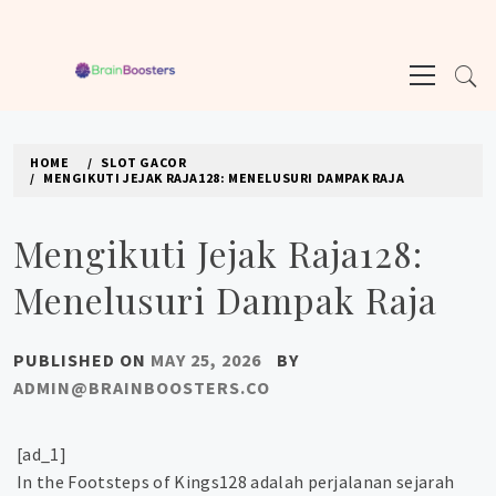
Skip
to
Primary
content
Menu
SLOT PG SOFT GACOR MALAM INI, COBA
Mainkan slot gacor PG Soft X500 malam ini dengan deposit dana untuk peluang
SLOT X500 DENGAN DEPOSIT DANA
maxwin. Kesempatan besar untuk menang setiap saat.
HOME
SLOT GACOR
MENGIKUTI JEJAK RAJA128: MENELUSURI DAMPAK RAJA
Mengikuti Jejak Raja128:
Menelusuri Dampak Raja
PUBLISHED ON
MAY 25, 2026
BY
ADMIN@BRAINBOOSTERS.CO
[ad_1]
In the Footsteps of Kings128 adalah perjalanan sejarah