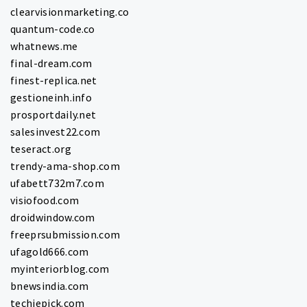
clearvisionmarketing.co
quantum-code.co
whatnews.me
final-dream.com
finest-replica.net
gestioneinh.info
prosportdaily.net
salesinvest22.com
teseract.org
trendy-ama-shop.com
ufabett732m7.com
visiofood.com
droidwindow.com
freeprsubmission.com
ufagold666.com
myinteriorblog.com
bnewsindia.com
techiepick.com