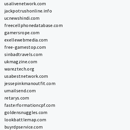
usalivenetwork.com
jackpotrushonline.info
ucnewshindi.com
freecellphonedatabase.com
gamersrope.com
exellewebmedia.com
free-gamestop.com
sinbadtravels.com
ukmagzine.com
wareztech.org
usabestnetwork.com
jessepinkmanoutfit.com
umailsend.com
retarys.com
fasterformationcpf.com
goldensnuggles.com
lookbattlemap.com
buyrdpservice.com