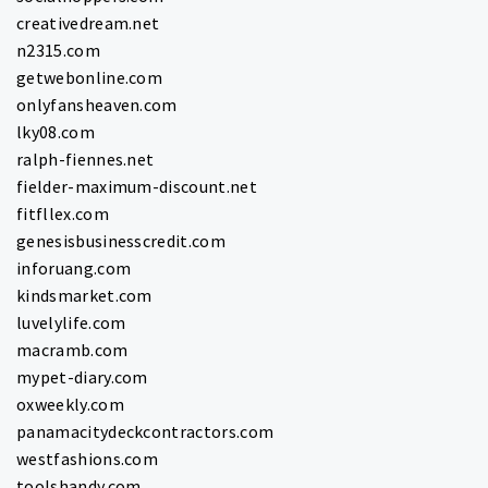
creativedream.net
n2315.com
getwebonline.com
onlyfansheaven.com
lky08.com
ralph-fiennes.net
fielder-maximum-discount.net
fitfllex.com
genesisbusinesscredit.com
inforuang.com
kindsmarket.com
luvelylife.com
macramb.com
mypet-diary.com
oxweekly.com
panamacitydeckcontractors.com
westfashions.com
toolshandy.com