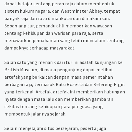
dapat belajar tentang peran raja dalam membentuk
sistem hukum negara, dan Westminster Abbey, tempat
banyak raja dan ratu dimahkotai dan dimakamkan.
Sepanjang tur, pemandu ahli memberikan wawasan
tentang kehidupan dan warisan para raja, serta
menawarkan pemahaman yang lebih mendalam tentang
dampaknya terhadap masyarakat.
Salah satu yang menarik dari tur ini adalah kunjungan ke
British Museum, di mana pengunjung dapat melihat
artefak yang berkaitan dengan masa pemerintahan
berbagai raja, termasuk Batu Rosetta dan Kelereng Elgin
yang terkenal. Artefak-artefak ini memberikan hubungan
nyata dengan masa lalu dan memberikan gambaran
sekilas tentang kehidupan para penguasa yang
membentuk jalannya sejarah.
Selain menjelajahi situs bersejarah, peserta juga