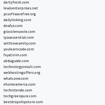
dartyfresh.com
lewisenterprises.net
pcsoftwarefree.org
dailylinking.com
dnafyx.com
giocolenuvole.com
iyouessential.com
withloveamity.com
youlearncode.com
fxyatirim.com
abbuguide.com
technologyresult.com
webhostingoffers.org
whatszow.com
ehomeamerca.com
techintendo.com
techgreenpure.com
bestdropshipstore.com