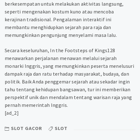
berkesempatan untuk melakukan aktivitas langsung,
seperti mengenakan kostum kuno atau mencoba
kerajinan tradisional. Pengalaman interaktif ini
membantu menghidupkan sejarah para raja dan
memungkinkan pengunjung menyelami masa lalu.
Secara keseluruhan, In the Footsteps of Kings128
menawarkan perjalanan menawan melalui sejarah
monarki Inggris, yang memungkinkan peserta menelusuri
dampak raja dan ratu terhadap masyarakat, budaya, dan
politik. Baik Anda penggemar sejarah atau sekadar ingin
tahu tentang kehidupan bangsawan, tur ini memberikan
perspektif unik dan mendalam tentang warisan raja yang
pernah memerintah Inggris.
[ad_2]
SLOT GACOR
SLOT