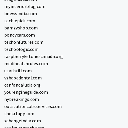
myinteriorblog.com
bnewsindia.com
techiepick.com
bamzyshop.com
pondycars.com
techonfutures.com
techoologic.com
raspberryketonescanada.org
medihealthrules.com
usathrill.com
vshapedental.com
canfandalucia.org
yourengineguide.com
nybreakings.com
outstationcabsservices.com
thekrtagy.com
xchangeindia.com
coolmicrotech.com