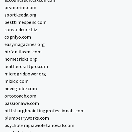
accountaudittaxcon.com
prymprint.com
sportkeeda.org
besttimespend.com
careandcure.biz
cogniyo.com
easymagazines.org
hirfanjilasmi.com
hometricks.org
leathercraftpro.com
microgridpower.org
mixiqo.com
needglobe.com
ortocoach.com
passionawe.com
pittsburghpaintingprofessionals.com
plumberryworks.com
psychoterapiawioletanowak.com