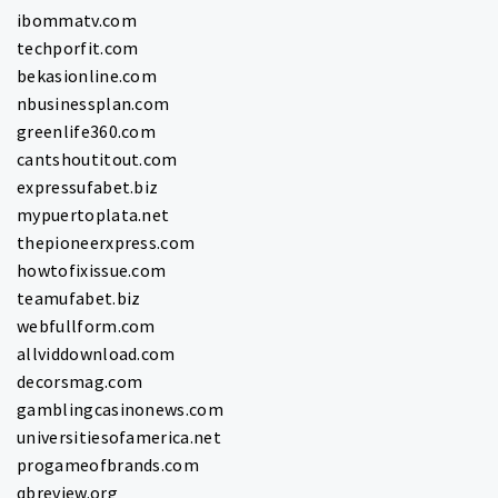
ibommatv.com
techporfit.com
bekasionline.com
nbusinessplan.com
greenlife360.com
cantshoutitout.com
expressufabet.biz
mypuertoplata.net
thepioneerxpress.com
howtofixissue.com
teamufabet.biz
webfullform.com
allviddownload.com
decorsmag.com
gamblingcasinonews.com
universitiesofamerica.net
progameofbrands.com
qbreview.org