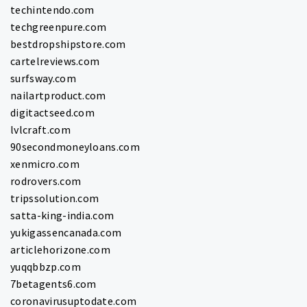
techintendo.com
techgreenpure.com
bestdropshipstore.com
cartelreviews.com
surfsway.com
nailartproduct.com
digitactseed.com
lvlcraft.com
90secondmoneyloans.com
xenmicro.com
rodrovers.com
tripssolution.com
satta-king-india.com
yukigassencanada.com
articlehorizone.com
yuqqbbzp.com
7betagents6.com
coronavirusuptodate.com