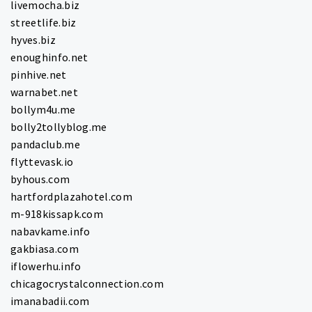
livemocha.biz
streetlife.biz
hyves.biz
enoughinfo.net
pinhive.net
warnabet.net
bollym4u.me
bolly2tollyblog.me
pandaclub.me
flyttevask.io
byhous.com
hartfordplazahotel.com
m-918kissapk.com
nabavkame.info
gakbiasa.com
iflowerhu.info
chicagocrystalconnection.com
imanabadii.com