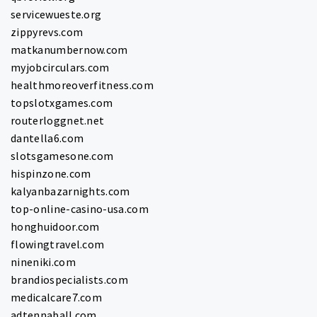
servicewueste.org
zippyrevs.com
matkanumbernow.com
myjobcirculars.com
healthmoreoverfitness.com
topslotxgames.com
routerloggnet.net
dantella6.com
slotsgamesone.com
hispinzone.com
kalyanbazarnights.com
top-online-casino-usa.com
honghuidoor.com
flowingtravel.com
nineniki.com
brandiospecialists.com
medicalcare7.com
adtennaball.com