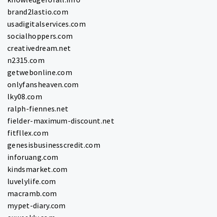
brand2lastio.com
usadigitalservices.com
socialhoppers.com
creativedream.net
n2315.com
getwebonline.com
onlyfansheaven.com
lky08.com
ralph-fiennes.net
fielder-maximum-discount.net
fitfllex.com
genesisbusinesscredit.com
inforuang.com
kindsmarket.com
luvelylife.com
macramb.com
mypet-diary.com