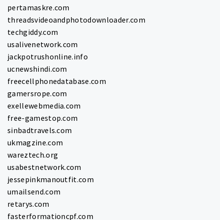
pertamaskre.com
threadsvideoandphotodownloader.com
techgiddy.com
usalivenetwork.com
jackpotrushonline.info
ucnewshindi.com
freecellphonedatabase.com
gamersrope.com
exellewebmedia.com
free-gamestop.com
sinbadtravels.com
ukmagzine.com
wareztech.org
usabestnetwork.com
jessepinkmanoutfit.com
umailsend.com
retarys.com
fasterformationcpf.com