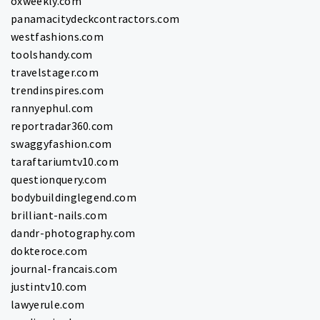
oxweekly.com
panamacitydeckcontractors.com
westfashions.com
toolshandy.com
travelstager.com
trendinspires.com
rannyephul.com
reportradar360.com
swaggyfashion.com
taraftariumtv10.com
questionquery.com
bodybuildinglegend.com
brilliant-nails.com
dandr-photography.com
dokteroce.com
journal-francais.com
justintv10.com
lawyerule.com