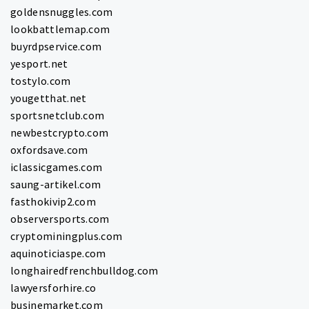
goldensnuggles.com
lookbattlemap.com
buyrdpservice.com
yesport.net
tostylo.com
yougetthat.net
sportsnetclub.com
newbestcrypto.com
oxfordsave.com
iclassicgames.com
saung-artikel.com
fasthokivip2.com
observersports.com
cryptominingplus.com
aquinoticiaspe.com
longhairedfrenchbulldog.com
lawyersforhire.co
businemarket.com