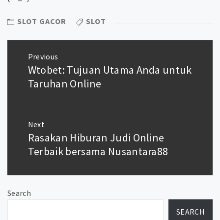
SLOT GACOR
SLOT
Post
Previous
navigation
Wtobet: Tujuan Utama Anda untuk
Previous
post:
Taruhan Online
Next
Rasakan Hiburan Judi Online
Next
post:
Terbaik bersama Nusantara88
Search
SEARCH