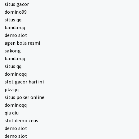
situs gacor
domino99
situs qq
bandarqq
demo slot
agen bola resmi
sakong
bandarqq
situs qq
dominoqq
slot gacor hari ini
pkv qq
situs poker online
dominoqq
qiu qiu
slot demo zeus
demo slot
demo slot