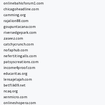
onlinebahisforum1.com
chicagoheadline.com
camming.org
rajalion88.com
goupuntacana.com
riversedgepark.com
zaseez.com
catchycrunch.com
nofaphub.com
nefertitingalls.com
patsyscreations.com
income4proof.com
educaritas.org
lensajelajah.com
betflik09.net
ncaq.org
xenmicro.com
onlineshopera.com