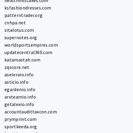
healthmistakes.com
ksfashiondresses.com
patterntrader.org
cnhpa.net
sitalotus.com
supernotes.org
worldsportsempires.com
updatecentral360.com
katamastah.com
zqscore.net
aseleraio.info
asticio.info
egardenio.info
arxteamio.info
getalexio.info
accountaudittaxcon.com
prymprint.com
sportkeeda.org