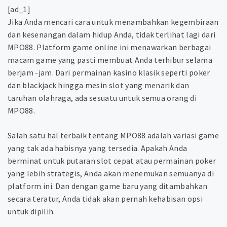
[ad_1]
Jika Anda mencari cara untuk menambahkan kegembiraan
dan kesenangan dalam hidup Anda, tidak terlihat lagi dari
MPO88. Platform game online ini menawarkan berbagai
macam game yang pasti membuat Anda terhibur selama
berjam -jam. Dari permainan kasino klasik seperti poker
dan blackjack hingga mesin slot yang menarik dan
taruhan olahraga, ada sesuatu untuk semua orang di
MPO88.
Salah satu hal terbaik tentang MPO88 adalah variasi game
yang tak ada habisnya yang tersedia. Apakah Anda
berminat untuk putaran slot cepat atau permainan poker
yang lebih strategis, Anda akan menemukan semuanya di
platform ini. Dan dengan game baru yang ditambahkan
secara teratur, Anda tidak akan pernah kehabisan opsi
untuk dipilih.