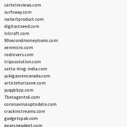
cartelreviews.com
surfsway.com
nailartproduct.com
digitactseed.com
lvlcraft.com
90secondmoneyloans.com
xenmicro.com
rodrovers.com
tripssolution.com
satta-king-india.com
yukigassencanada.com
articlehorizone.com
yuqqbbzp.com
7betagents6.com
coronavirusuptodate.com
crackinstreams.com
gadgetspak.com
gearsngadget.com