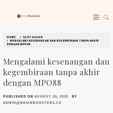
Skip
to
Primary
content
Menu
SLOT PG SOFT GACOR MALAM INI, COBA
Mainkan slot gacor PG Soft X500 malam ini dengan deposit dana untuk peluang
SLOT X500 DENGAN DEPOSIT DANA
maxwin. Kesempatan besar untuk menang setiap saat.
HOME
SLOT GACOR
MENGALAMI KESENANGAN DAN KEGEMBIRAAN TANPA AKHIR
DENGAN MPO88
Mengalami kesenangan dan
kegembiraan tanpa akhir
dengan MPO88
PUBLISHED ON
AUGUST 20, 2025
BY
ADMIN@BRAINBOOSTERS.CO