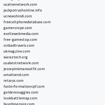
usalivenetwork.com
jackpotrushonline.info
ucnewshindi.com
freecellphonedatabase.com
gamersrope.com
exellewebmedia.com
free-gamestop.com
sinbadtravels.com
ukmagzine.com
wareztech.org
usabestnetwork.com
jessepinkmanoutfit.com
umailsend.com
retarys.com
fasterformationcpf.com
goldensnuggles.com
lookbattlemap.com
buyrdpservice.com