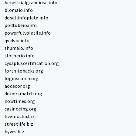
beneficialgrandiose.info
blomaio.info
dosellinfoplete.info
podtubeio.info
powerfulvolatile.info
qvidsio.info
shumaio.info
slotherio.info
cysapluscertification.org
fortnitehacks.org
loginsearch.org
aodecor.org
donorsmatch.org
nowtimes.org
casinoeing.org
livemocha.biz
streetlife.biz
hyves.biz