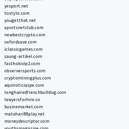
yesport.net
tostylo.com
yougetthat.net
sportsnetclub.com
newbestcrypto.com
oxfordsave.com
iclassicgames.com
saung-artikel.com
fasthokivip2.com
observersports.com
cryptominingplus.com
aquinoticiaspe.com
longhairedfrenchbulldog.com
lawyersforhire.co
businemarket.com
matahari88play.net
moneydescriptor.com
youthsmagazine.com