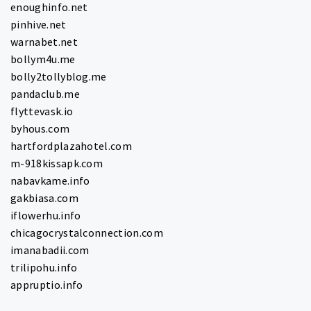
enoughinfo.net
pinhive.net
warnabet.net
bollym4u.me
bolly2tollyblog.me
pandaclub.me
flyttevask.io
byhous.com
hartfordplazahotel.com
m-918kissapk.com
nabavkame.info
gakbiasa.com
iflowerhu.info
chicagocrystalconnection.com
imanabadii.com
trilipohu.info
appruptio.info