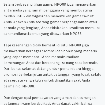
Selain berbagai pilihan game, MPO88 juga menawarkan
antarmuka yang ramah pengguna yang membuatnya
mudah untuk dinavigasi dan menemukan game favorit
Anda. Apakah Anda seorang gamer berpengalaman atau
pemula yang lengkap, Anda tidak akan kesulitan memulai
dan menikmati semua yang ditawarkan MPO88.
Tapi kesenangan tidak berhenti di situ. MPO88 juga
menawarkan berbagai promosi dan bonus yang menarik
yang dapat membantu Anda memaksimalkan
kemenangan Anda dan bersenang -senang saat bermain.
Dari bonus selamat datang untuk pemain baru hingga
promosi berkelanjutan untuk pelanggan yang loyal, selalu
ada sesuatu yang ekstra untuk dinantikan saat Anda
bermain di MPO88.
Dan dengan opsi pembayaran yang aman dan dukungan
pelanggan yang berdedikasi, Anda dapat yakin bahwa