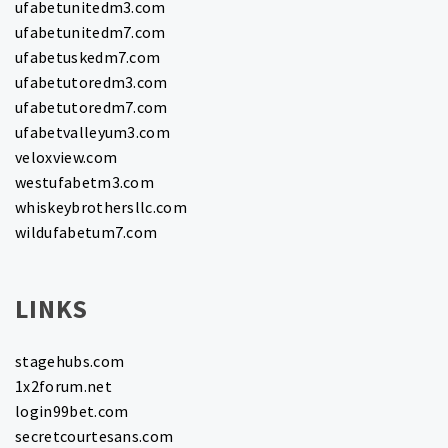
ufabetunitedm3.com
ufabetunitedm7.com
ufabetuskedm7.com
ufabetutoredm3.com
ufabetutoredm7.com
ufabetvalleyum3.com
veloxview.com
westufabetm3.com
whiskeybrothersllc.com
wildufabetum7.com
LINKS
stagehubs.com
1x2forum.net
login99bet.com
secretcourtesans.com