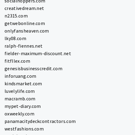
socialhoppers.com
creativedream.net
n2315.com
getwebonline.com
onlyfansheaven.com
lky08.com
ralph-fiennes.net
fielder-maximum-discount.net
fitfllex.com
genesisbusinesscredit.com
inforuang.com
kindsmarket.com
luvelylife.com
macramb.com
mypet-diary.com
oxweekly.com
panamacitydeckcontractors.com
westfashions.com