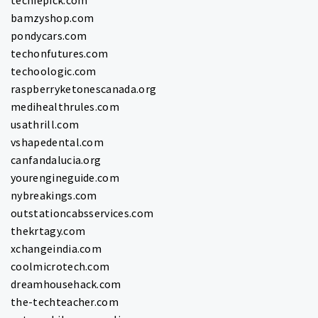
techiepick.com
bamzyshop.com
pondycars.com
techonfutures.com
techoologic.com
raspberryketonescanada.org
medihealthrules.com
usathrill.com
vshapedental.com
canfandalucia.org
yourengineguide.com
nybreakings.com
outstationcabsservices.com
thekrtagy.com
xchangeindia.com
coolmicrotech.com
dreamhousehack.com
the-techteacher.com