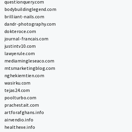
questionquery.com
bodybuildinglegend.com
brilliant-nails.com
dandr-photography.com
dokteroce.com
journal-francais.com
justintv10.com
lawyerule.com
mediamingleseaco.com
mtsmarketingblog.com
nghekiemtien.com
wasirku.com
tejas24.com
poolturbo.com
prachestait.com
artforafghans.info
airvendio.info
healthexe.info