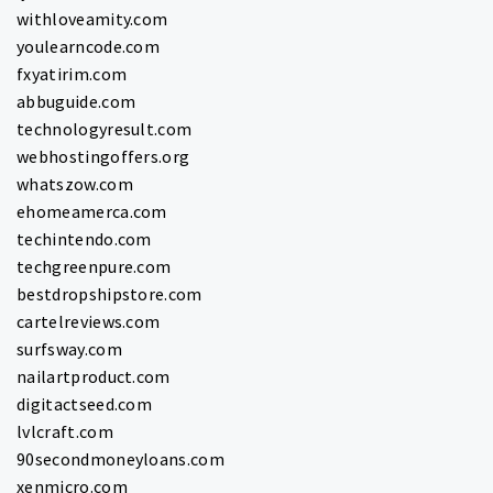
withloveamity.com
youlearncode.com
fxyatirim.com
abbuguide.com
technologyresult.com
webhostingoffers.org
whatszow.com
ehomeamerca.com
techintendo.com
techgreenpure.com
bestdropshipstore.com
cartelreviews.com
surfsway.com
nailartproduct.com
digitactseed.com
lvlcraft.com
90secondmoneyloans.com
xenmicro.com