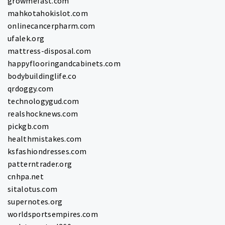
growmefast.com
mahkotahokislot.com
onlinecancerpharm.com
ufalek.org
mattress-disposal.com
happyflooringandcabinets.com
bodybuildinglife.co
qrdoggy.com
technologygud.com
realshocknews.com
pickgb.com
healthmistakes.com
ksfashiondresses.com
patterntrader.org
cnhpa.net
sitalotus.com
supernotes.org
worldsportsempires.com