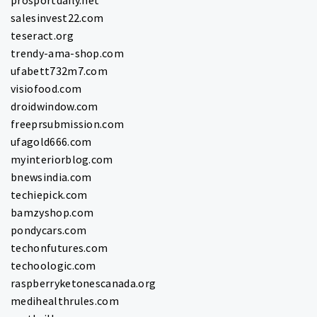
prosportdaily.net
salesinvest22.com
teseract.org
trendy-ama-shop.com
ufabett732m7.com
visiofood.com
droidwindow.com
freeprsubmission.com
ufagold666.com
myinteriorblog.com
bnewsindia.com
techiepick.com
bamzyshop.com
pondycars.com
techonfutures.com
techoologic.com
raspberryketonescanada.org
medihealthrules.com