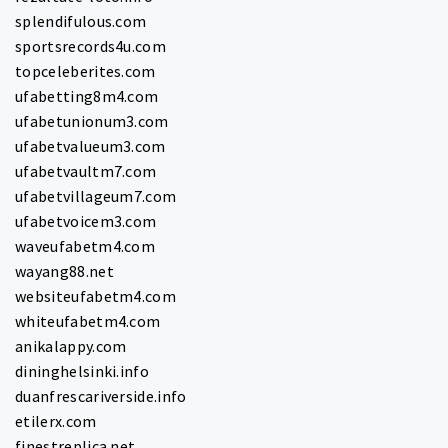
splendifulous.com
sportsrecords4u.com
topceleberites.com
ufabetting8m4.com
ufabetunionum3.com
ufabetvalueum3.com
ufabetvaultm7.com
ufabetvillageum7.com
ufabetvoicem3.com
waveufabetm4.com
wayang88.net
websiteufabetm4.com
whiteufabetm4.com
anikalappy.com
dininghelsinki.info
duanfrescariverside.info
etilerx.com
finestreplica.net