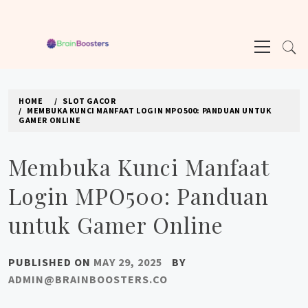
Skip
to
Primary
content
Menu
SLOT PG SOFT GACOR MALAM INI, COBA
Mainkan slot gacor PG Soft X500 malam ini dengan deposit dana untuk peluang
SLOT X500 DENGAN DEPOSIT DANA
maxwin. Kesempatan besar untuk menang setiap saat.
HOME
SLOT GACOR
MEMBUKA KUNCI MANFAAT LOGIN MPO500: PANDUAN UNTUK
GAMER ONLINE
Membuka Kunci Manfaat
Login MPO500: Panduan
untuk Gamer Online
PUBLISHED ON
MAY 29, 2025
BY
ADMIN@BRAINBOOSTERS.CO