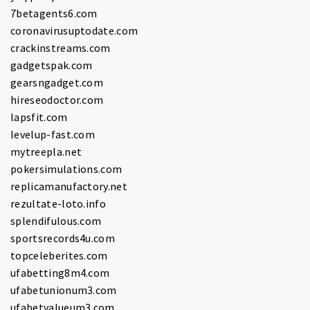
7betagents6.com
coronavirusuptodate.com
crackinstreams.com
gadgetspak.com
gearsngadget.com
hireseodoctor.com
lapsfit.com
levelup-fast.com
mytreepla.net
pokersimulations.com
replicamanufactory.net
rezultate-loto.info
splendifulous.com
sportsrecords4u.com
topceleberites.com
ufabetting8m4.com
ufabetunionum3.com
ufabetvalueum3.com