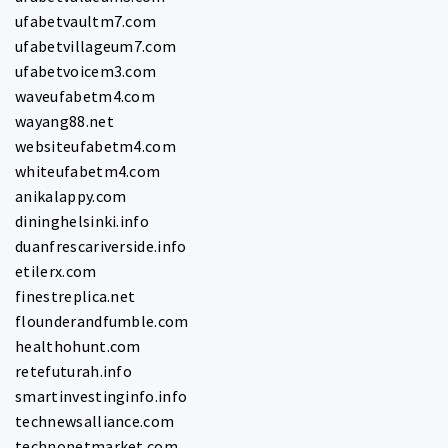
ufabetvaultm7.com
ufabetvillageum7.com
ufabetvoicem3.com
waveufabetm4.com
wayang88.net
websiteufabetm4.com
whiteufabetm4.com
anikalappy.com
dininghelsinki.info
duanfrescariverside.info
etilerx.com
finestreplica.net
flounderandfumble.com
healthohunt.com
retefuturah.info
smartinvestinginfo.info
technewsalliance.com
technonetmarket.com