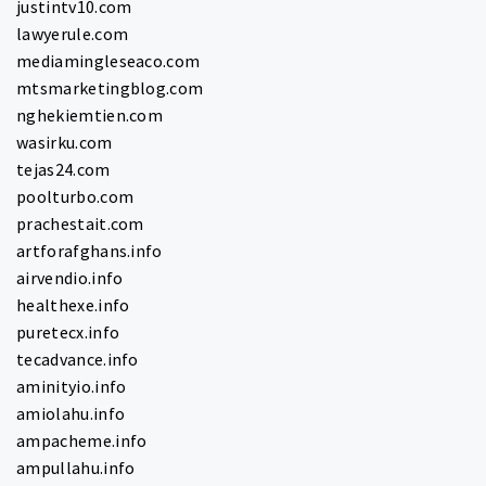
justintv10.com
lawyerule.com
mediamingleseaco.com
mtsmarketingblog.com
nghekiemtien.com
wasirku.com
tejas24.com
poolturbo.com
prachestait.com
artforafghans.info
airvendio.info
healthexe.info
puretecx.info
tecadvance.info
aminityio.info
amiolahu.info
ampacheme.info
ampullahu.info