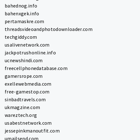
bahednog.info
bahenxgek.info
pertamaskre.com
threadsvideoandphotodownloader.com
techgiddy.com
usalivenetwork.com
jackpotrushonline.info
ucnewshindi.com
freecellphonedatabase.com
gamersrope.com
exellewebmedia.com
free-gamestop.com
sinbadtravels.com
ukmagzine.com
wareztech.org
usabestnetwork.com
jessepinkmanoutfit.com
umailsend.com