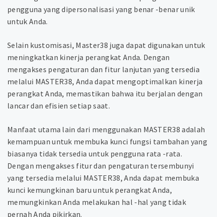
pengguna yang dipersonalisasi yang benar -benar unik
untuk Anda.
Selain kustomisasi, Master38 juga dapat digunakan untuk
meningkatkan kinerja perangkat Anda. Dengan
mengakses pengaturan dan fitur lanjutan yang tersedia
melalui MASTER38, Anda dapat mengoptimalkan kinerja
perangkat Anda, memastikan bahwa itu berjalan dengan
lancar dan efisien setiap saat.
Manfaat utama lain dari menggunakan MASTER38 adalah
kemampuan untuk membuka kunci fungsi tambahan yang
biasanya tidak tersedia untuk pengguna rata -rata.
Dengan mengakses fitur dan pengaturan tersembunyi
yang tersedia melalui MASTER38, Anda dapat membuka
kunci kemungkinan baru untuk perangkat Anda,
memungkinkan Anda melakukan hal -hal yang tidak
pernah Anda pikirkan.