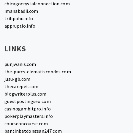
chicagocrystalconnection.com
imanabadii.com
trilipohu.info
appruptio.info
LINKS
punjwanis.com
the-parcs-clematiscondos.com
jusu-gb.com
thecarepet.com
blogwriterplus.com
guestpostingseo.com
casinogambitpro.info
pokerplaymasters.info
courseoncourse.com
bantinbatdongsan247.com