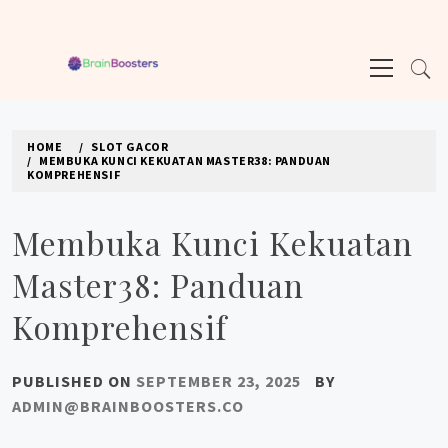
Skip
to
Primary
content
Menu
SLOT PG SOFT GACOR MALAM INI, COBA
Mainkan slot gacor PG Soft X500 malam ini dengan deposit dana untuk peluang
SLOT X500 DENGAN DEPOSIT DANA
maxwin. Kesempatan besar untuk menang setiap saat.
HOME
SLOT GACOR
MEMBUKA KUNCI KEKUATAN MASTER38: PANDUAN
KOMPREHENSIF
Membuka Kunci Kekuatan
Master38: Panduan
Komprehensif
PUBLISHED ON
SEPTEMBER 23, 2025
BY
ADMIN@BRAINBOOSTERS.CO