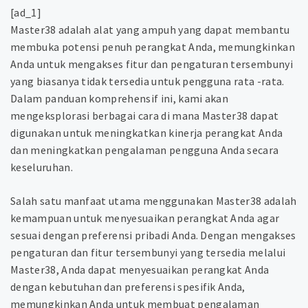
[ad_1]
Master38 adalah alat yang ampuh yang dapat membantu
membuka potensi penuh perangkat Anda, memungkinkan
Anda untuk mengakses fitur dan pengaturan tersembunyi
yang biasanya tidak tersedia untuk pengguna rata -rata.
Dalam panduan komprehensif ini, kami akan
mengeksplorasi berbagai cara di mana Master38 dapat
digunakan untuk meningkatkan kinerja perangkat Anda
dan meningkatkan pengalaman pengguna Anda secara
keseluruhan.
Salah satu manfaat utama menggunakan Master38 adalah
kemampuan untuk menyesuaikan perangkat Anda agar
sesuai dengan preferensi pribadi Anda. Dengan mengakses
pengaturan dan fitur tersembunyi yang tersedia melalui
Master38, Anda dapat menyesuaikan perangkat Anda
dengan kebutuhan dan preferensi spesifik Anda,
memungkinkan Anda untuk membuat pengalaman