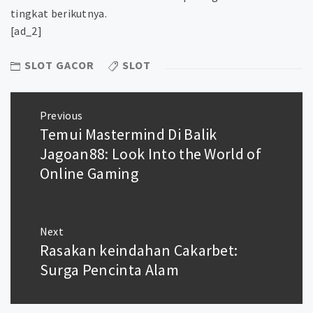
tingkat berikutnya.
[ad_2]
SLOT GACOR
SLOT
Post
Previous
navigation
Temui Mastermind Di Balik
Previous
post:
Jagoan88: Look Into the World of
Online Gaming
Next
Rasakan keindahan Cakarbet:
Next
post:
Surga Pencinta Alam