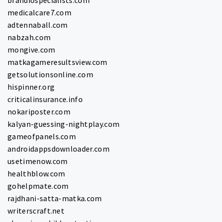
brandiospecialists.com
medicalcare7.com
adtennaball.com
nabzah.com
mongive.com
matkagameresultsview.com
getsolutionsonline.com
hispinner.org
criticalinsurance.info
nokariposter.com
kalyan-guessing-nightplay.com
gameofpanels.com
androidappsdownloader.com
usetimenow.com
healthblow.com
gohelpmate.com
rajdhani-satta-matka.com
writerscraft.net