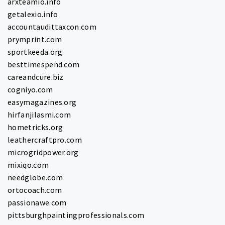
arxteamio.info
getalexio.info
accountaudittaxcon.com
prymprint.com
sportkeeda.org
besttimespend.com
careandcure.biz
cogniyo.com
easymagazines.org
hirfanjilasmi.com
hometricks.org
leathercraftpro.com
microgridpower.org
mixiqo.com
needglobe.com
ortocoach.com
passionawe.com
pittsburghpaintingprofessionals.com