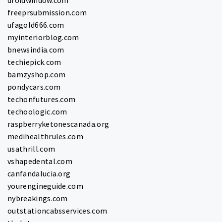
droidwindow.com
freeprsubmission.com
ufagold666.com
myinteriorblog.com
bnewsindia.com
techiepick.com
bamzyshop.com
pondycars.com
techonfutures.com
techoologic.com
raspberryketonescanada.org
medihealthrules.com
usathrill.com
vshapedental.com
canfandalucia.org
yourengineguide.com
nybreakings.com
outstationcabsservices.com