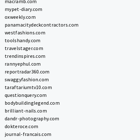
macramb.com
mypet-diary.com
oxweekly.com
panamacitydeckcontractors.com
westfashions.com
toolshandy.com
travelstager.com
trendinspires.com
rannyephul.com
reportradar360.com
swaggyfashion.com
taraftariumtv10.com
questionquery.com
bodybuildinglegend.com
brilliant-nails.com
dandr-photography.com
dokteroce.com
journal-francais.com