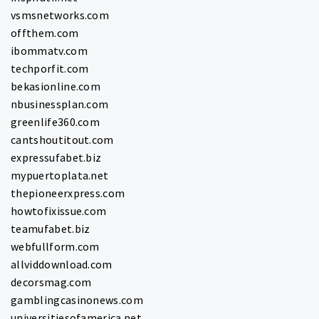
vsmsnetworks.com
offthem.com
ibommatv.com
techporfit.com
bekasionline.com
nbusinessplan.com
greenlife360.com
cantshoutitout.com
expressufabet.biz
mypuertoplata.net
thepioneerxpress.com
howtofixissue.com
teamufabet.biz
webfullform.com
allviddownload.com
decorsmag.com
gamblingcasinonews.com
universitiesofamerica.net