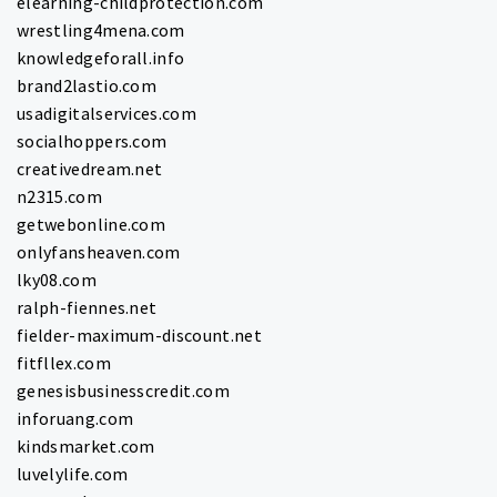
elearning-childprotection.com
wrestling4mena.com
knowledgeforall.info
brand2lastio.com
usadigitalservices.com
socialhoppers.com
creativedream.net
n2315.com
getwebonline.com
onlyfansheaven.com
lky08.com
ralph-fiennes.net
fielder-maximum-discount.net
fitfllex.com
genesisbusinesscredit.com
inforuang.com
kindsmarket.com
luvelylife.com