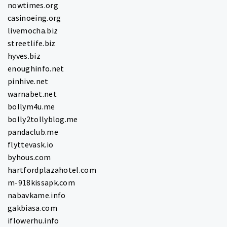
nowtimes.org
casinoeing.org
livemocha.biz
streetlife.biz
hyves.biz
enoughinfo.net
pinhive.net
warnabet.net
bollym4u.me
bolly2tollyblog.me
pandaclub.me
flyttevask.io
byhous.com
hartfordplazahotel.com
m-918kissapk.com
nabavkame.info
gakbiasa.com
iflowerhu.info