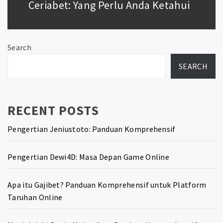
post:
Ceriabet: Yang Perlu Anda Ketahui
Search
SEARCH
RECENT POSTS
Pengertian Jeniustoto: Panduan Komprehensif
Pengertian Dewi4D: Masa Depan Game Online
Apa itu Gajibet? Panduan Komprehensif untuk Platform
Taruhan Online