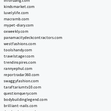
inforuang.com
kindsmarket.com
luvelylife.com
macramb.com
mypet-diary.com
oxweekly.com
panamacitydeckcontractors.com
westfashions.com
toolshandy.com
travelstager.com
trendinspires.com
rannyephul.com
reportradar360.com
swaggyfashion.com
taraftariumtv10.com
questionquery.com
bodybuildinglegend.com
brilliant-nails.com