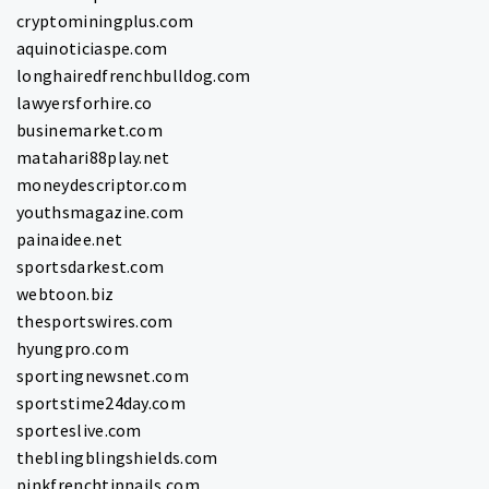
cryptominingplus.com
aquinoticiaspe.com
longhairedfrenchbulldog.com
lawyersforhire.co
businemarket.com
matahari88play.net
moneydescriptor.com
youthsmagazine.com
painaidee.net
sportsdarkest.com
webtoon.biz
thesportswires.com
hyungpro.com
sportingnewsnet.com
sportstime24day.com
sporteslive.com
theblingblingshields.com
pinkfrenchtipnails.com