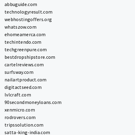
abbuguide.com
technologyresult.com
webhostingoffers.org
whatszow.com
ehomeamerca.com
techintendo.com
techgreenpure.com
bestdropshipstore.com
cartelreviews.com
surfsway.com
nailartproduct.com
digitactseed.com
lvlcraft.com
90secondmoneyloans.com
xenmicro.com
rodrovers.com
tripssolution.com
satta-king-india.com