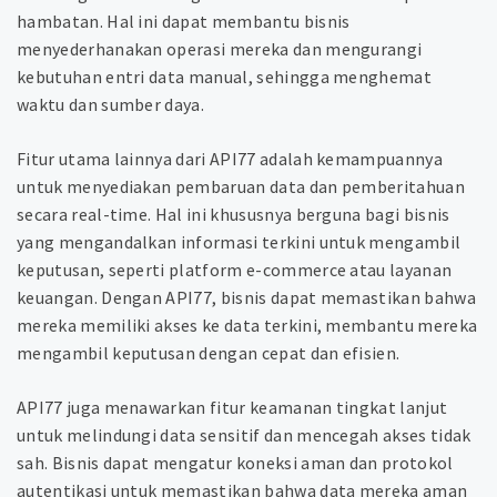
hambatan. Hal ini dapat membantu bisnis
menyederhanakan operasi mereka dan mengurangi
kebutuhan entri data manual, sehingga menghemat
waktu dan sumber daya.
Fitur utama lainnya dari API77 adalah kemampuannya
untuk menyediakan pembaruan data dan pemberitahuan
secara real-time. Hal ini khususnya berguna bagi bisnis
yang mengandalkan informasi terkini untuk mengambil
keputusan, seperti platform e-commerce atau layanan
keuangan. Dengan API77, bisnis dapat memastikan bahwa
mereka memiliki akses ke data terkini, membantu mereka
mengambil keputusan dengan cepat dan efisien.
API77 juga menawarkan fitur keamanan tingkat lanjut
untuk melindungi data sensitif dan mencegah akses tidak
sah. Bisnis dapat mengatur koneksi aman dan protokol
autentikasi untuk memastikan bahwa data mereka aman