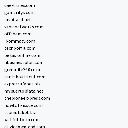
uae-times.com
gamerifys.com
inspiratif.net
vsmsnetworks.com
offthem.com
ibommatv.com
techporfit.com
bekasionline.com
nbusinessplan.com
greenlife360.com
cantshoutitout.com
expressufabet.biz
mypuertoplata.net
thepioneerxpress.com
howtofixissue.com
teamufabet.biz
webfullform.com
allviddownload.com