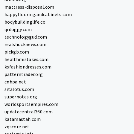
mattress-disposal.com
happyflooringandcabinets.com
bodybuildinglife.co
qrdoggy.com
technologygud.com
realshocknews.com
pickgb.com
healthmistakes.com
ksfashiondresses.com
patterntrader.org
cnhpa.net
sitalotus.com
supernotes.org
worldsportsempires.com
updatecentral360.com
katamastah.com
zqscore.net