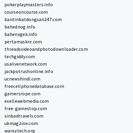
pokerplaymasters.info
courseoncourse.com
bantinbatdongsan247.com
bahednog.info
bahenxgek.info
pertamaskre.com
threadsvideoandphotodownloader.com
techgiddy.com
usalivenetwork.com
jackpotrushonline.info
ucnewshindi.com
freecellphonedatabase.com
gamersrope.com
exellewebmedia.com
free-gamestop.com
sinbadtravels.com
ukmagzine.com
wareztech.org