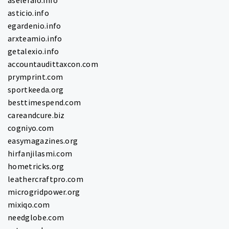
aseleraio.info
asticio.info
egardenio.info
arxteamio.info
getalexio.info
accountaudittaxcon.com
prymprint.com
sportkeeda.org
besttimespend.com
careandcure.biz
cogniyo.com
easymagazines.org
hirfanjilasmi.com
hometricks.org
leathercraftpro.com
microgridpower.org
mixiqo.com
needglobe.com