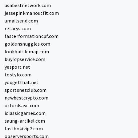
usabestnetwork.com
jessepinkmanoutfit.com
umailsend.com
retarys.com
fasterformationcpf.com
goldensnuggles.com
lookbattlemap.com
buyrdpservice.com
yesport.net
tostylo.com
yougetthat.net
sportsnetclub.com
newbestcrypto.com
oxfordsave.com
iclassicgames.com
saung-artikel.com
fasthokivip2.com
observersports.com