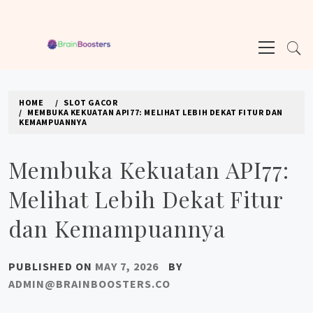
Skip
to
Primary
content
Menu
SLOT PG SOFT GACOR MALAM INI, COBA
Mainkan slot gacor PG Soft X500 malam ini dengan deposit dana untuk peluang
SLOT X500 DENGAN DEPOSIT DANA
maxwin. Kesempatan besar untuk menang setiap saat.
HOME
SLOT GACOR
MEMBUKA KEKUATAN API77: MELIHAT LEBIH DEKAT FITUR DAN
KEMAMPUANNYA
Membuka Kekuatan API77:
Melihat Lebih Dekat Fitur
dan Kemampuannya
PUBLISHED ON
MAY 7, 2026
BY
ADMIN@BRAINBOOSTERS.CO