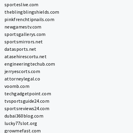
sporteslive.com
theblingblingshields.com
pinkfrenchtipnails.com
newgamestv.com
sportsgallerys.com
sportsmirrors.net
datasports.net
atasehirescortu.net
engineeringtechub.com
jerryescorts.com
attorneylegal.co
voomb.com
techgadgetpoint.com
tvsportsguide24.com
sportsreviews24.com
dubai360blog.com
lucky77slot.org
growmefast.com