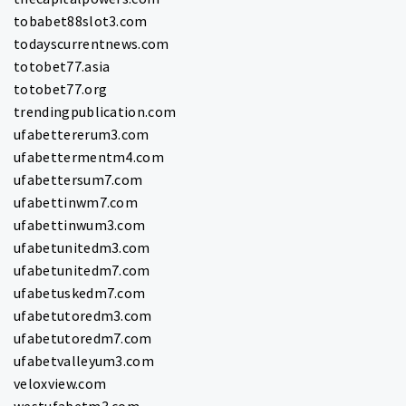
tobabet88slot3.com
todayscurrentnews.com
totobet77.asia
totobet77.org
trendingpublication.com
ufabettererum3.com
ufabettermentm4.com
ufabettersum7.com
ufabettinwm7.com
ufabettinwum3.com
ufabetunitedm3.com
ufabetunitedm7.com
ufabetuskedm7.com
ufabetutoredm3.com
ufabetutoredm7.com
ufabetvalleyum3.com
veloxview.com