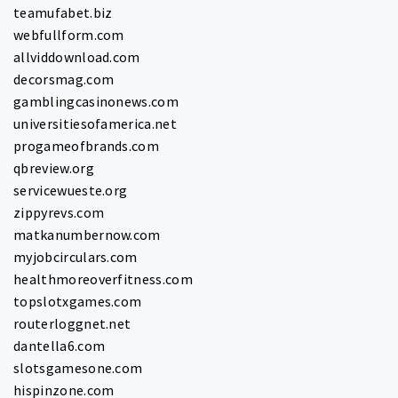
teamufabet.biz
webfullform.com
allviddownload.com
decorsmag.com
gamblingcasinonews.com
universitiesofamerica.net
progameofbrands.com
qbreview.org
servicewueste.org
zippyrevs.com
matkanumbernow.com
myjobcirculars.com
healthmoreoverfitness.com
topslotxgames.com
routerloggnet.net
dantella6.com
slotsgamesone.com
hispinzone.com