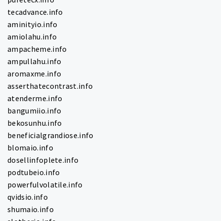
tecadvance.info
aminityio.info
amiolahu.info
ampacheme.info
ampullahu.info
aromaxme.info
asserthatecontrast.info
atenderme.info
bangumiio.info
bekosunhu.info
beneficialgrandiose.info
blomaio.info
dosellinfoplete.info
podtubeio.info
powerfulvolatile.info
qvidsio.info
shumaio.info