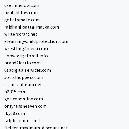
usetimenow.com
healthblow.com
gohelpmate.com
rajdhani-satta-matka.com
writerscraft.net
elearning-childprotection.com
wrestling4mena.com
knowledgeforall.info
brand2lastio.com
usadigitalservices.com
socialhoppers.com
creativedream.net
n2315.com
getwebonline.com
onlyfansheaven.com
lky08.com
ralph-fiennes.net
fielder-maximum-discount.net