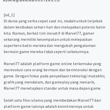
ADMIN@BRAINBOOSTERS.CO
[ad_1]
Di dunia yang serba cepat saat ini, mudah untuk terjebak
dalam kesibukan sehari-hari dan melupakan potensi batin
kita. Namun, berkat tim inovatif di Marvel77, gamer
sekarang memiliki kesempatan untuk melepaskan
superhero batin mereka dan mengubah pengalaman
bermain game mereka tidak seperti sebelumnya.
Marvel77 adalah platform game online terkemuka yang
merevolusi cara orang bermain dan berinteraksi dengan
game. Dengan fokus pada penyediaan teknologi mutakhir,
grafik yang mendalam, dan gameplay yang menarik,
Marvel77 menetapkan standar untuk masa depan game.
Salah satu fitur utama yang membedakan Marvel77 dari
platform game lainnya adalah komitmennya untuk