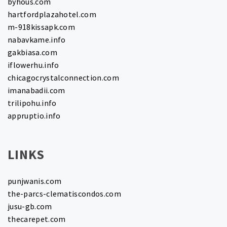
byhous.com
hartfordplazahotel.com
m-918kissapk.com
nabavkame.info
gakbiasa.com
iflowerhu.info
chicagocrystalconnection.com
imanabadii.com
trilipohu.info
appruptio.info
LINKS
punjwanis.com
the-parcs-clematiscondos.com
jusu-gb.com
thecarepet.com