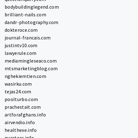
bodybuildinglegend.com
brilliant-nails.com
dandr-photography.com
dokteroce.com
journal-francais.com
justintv10.com
lawyerule.com
mediamingleseaco.com
mtsmarketingblog.com
nghekiemtien.com
wasirku.com
tejas24.com
poolturbo.com
prachestait.com
artforafghans.info
airvendio.info
healthexe.info
puretecx.info