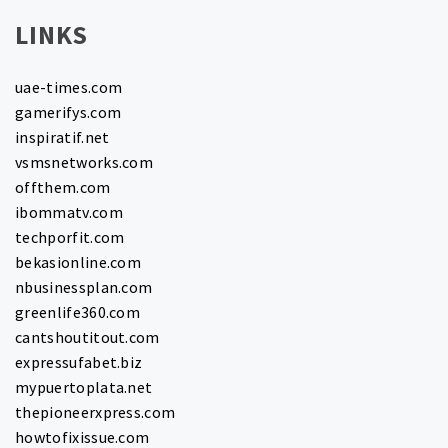
LINKS
uae-times.com
gamerifys.com
inspiratif.net
vsmsnetworks.com
offthem.com
ibommatv.com
techporfit.com
bekasionline.com
nbusinessplan.com
greenlife360.com
cantshoutitout.com
expressufabet.biz
mypuertoplata.net
thepioneerxpress.com
howtofixissue.com