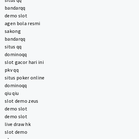
situs qq
bandarqq
demo slot
agen bola resmi
sakong
bandarqq
situs qq
dominoqq
slot gacor hari ini
pkv qq
situs poker online
dominoqq
qiu qiu
slot demo zeus
demo slot
demo slot
live draw hk
slot demo