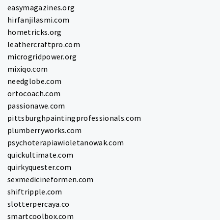
easymagazines.org
hirfanjilasmi.com
hometricks.org
leathercraftpro.com
microgridpower.org
mixiqo.com
needglobe.com
ortocoach.com
passionawe.com
pittsburghpaintingprofessionals.com
plumberryworks.com
psychoterapiawioletanowak.com
quickultimate.com
quirkyquester.com
sexmedicineformen.com
shiftripple.com
slotterpercaya.co
smartcoolbox.com