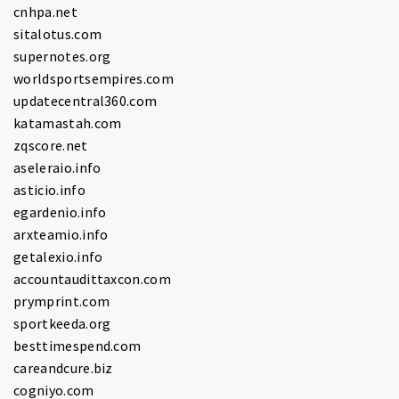
cnhpa.net
sitalotus.com
supernotes.org
worldsportsempires.com
updatecentral360.com
katamastah.com
zqscore.net
aseleraio.info
asticio.info
egardenio.info
arxteamio.info
getalexio.info
accountaudittaxcon.com
prymprint.com
sportkeeda.org
besttimespend.com
careandcure.biz
cogniyo.com