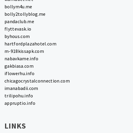
bollym4u.me
bolly2tollyblog.me
pandaclub.me
flyttevask.io
byhous.com
hartfordplazahotel.com
m-918kissapk.com
nabavkame.info
gakbiasa.com
iflowerhu.info
chicagocrystalconnection.com
imanabadii.com
trilipohu.info
appruptio.info
LINKS