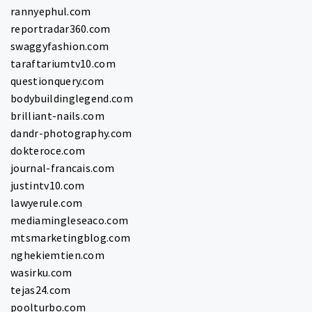
rannyephul.com
reportradar360.com
swaggyfashion.com
taraftariumtv10.com
questionquery.com
bodybuildinglegend.com
brilliant-nails.com
dandr-photography.com
dokteroce.com
journal-francais.com
justintv10.com
lawyerule.com
mediamingleseaco.com
mtsmarketingblog.com
nghekiemtien.com
wasirku.com
tejas24.com
poolturbo.com