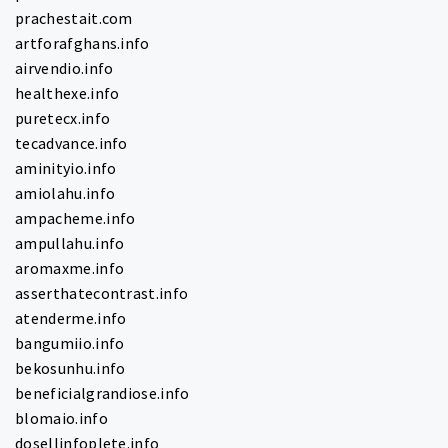
prachestait.com
artforafghans.info
airvendio.info
healthexe.info
puretecx.info
tecadvance.info
aminityio.info
amiolahu.info
ampacheme.info
ampullahu.info
aromaxme.info
asserthatecontrast.info
atenderme.info
bangumiio.info
bekosunhu.info
beneficialgrandiose.info
blomaio.info
dosellinfoplete.info