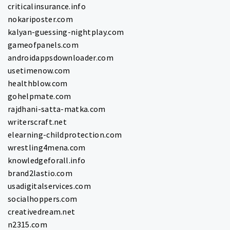
criticalinsurance.info
nokariposter.com
kalyan-guessing-nightplay.com
gameofpanels.com
androidappsdownloader.com
usetimenow.com
healthblow.com
gohelpmate.com
rajdhani-satta-matka.com
writerscraft.net
elearning-childprotection.com
wrestling4mena.com
knowledgeforall.info
brand2lastio.com
usadigitalservices.com
socialhoppers.com
creativedream.net
n2315.com