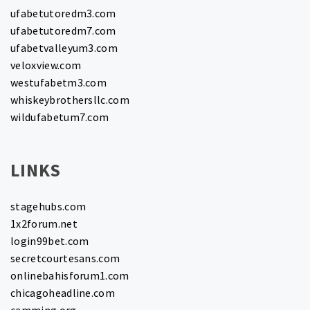
ufabetutoredm3.com
ufabetutoredm7.com
ufabetvalleyum3.com
veloxview.com
westufabetm3.com
whiskeybrothersllc.com
wildufabetum7.com
LINKS
stagehubs.com
1x2forum.net
login99bet.com
secretcourtesans.com
onlinebahisforum1.com
chicagoheadline.com