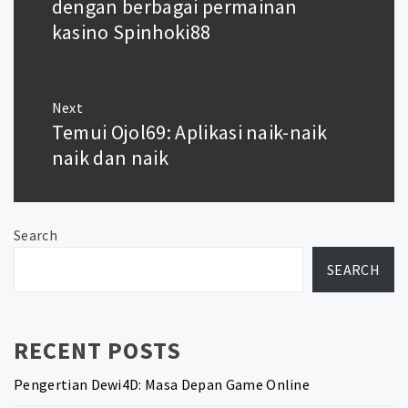
post:
dengan berbagai permainan
kasino Spinhoki88
Next
Temui Ojol69: Aplikasi naik-naik
Next
post:
naik dan naik
Search
SEARCH
RECENT POSTS
Pengertian Dewi4D: Masa Depan Game Online