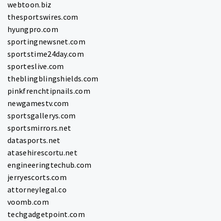
webtoon.biz
thesportswires.com
hyungpro.com
sportingnewsnet.com
sportstime24day.com
sporteslive.com
theblingblingshields.com
pinkfrenchtipnails.com
newgamestv.com
sportsgallerys.com
sportsmirrors.net
datasports.net
atasehirescortu.net
engineeringtechub.com
jerryescorts.com
attorneylegal.co
voomb.com
techgadgetpoint.com