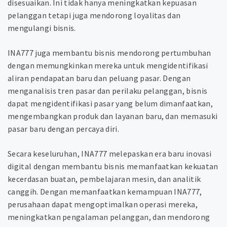
disesuaikan. Ini tidak hanya meningkatkan kepuasan
pelanggan tetapi juga mendorong loyalitas dan
mengulangi bisnis.
INA777 juga membantu bisnis mendorong pertumbuhan
dengan memungkinkan mereka untuk mengidentifikasi
aliran pendapatan baru dan peluang pasar. Dengan
menganalisis tren pasar dan perilaku pelanggan, bisnis
dapat mengidentifikasi pasar yang belum dimanfaatkan,
mengembangkan produk dan layanan baru, dan memasuki
pasar baru dengan percaya diri.
Secara keseluruhan, INA777 melepaskan era baru inovasi
digital dengan membantu bisnis memanfaatkan kekuatan
kecerdasan buatan, pembelajaran mesin, dan analitik
canggih. Dengan memanfaatkan kemampuan INA777,
perusahaan dapat mengoptimalkan operasi mereka,
meningkatkan pengalaman pelanggan, dan mendorong