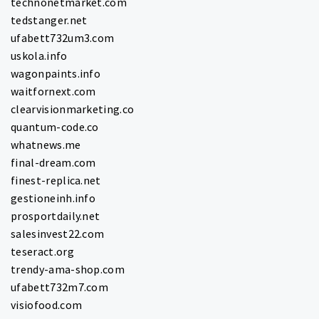
technonetmarket.com
tedstanger.net
ufabett732um3.com
uskola.info
wagonpaints.info
waitfornext.com
clearvisionmarketing.co
quantum-code.co
whatnews.me
final-dream.com
finest-replica.net
gestioneinh.info
prosportdaily.net
salesinvest22.com
teseract.org
trendy-ama-shop.com
ufabett732m7.com
visiofood.com