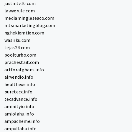
justintv10.com
lawyerule.com
mediamingleseaco.com
mtsmarketingblog.com
nghekiemtien.com
wasirku.com
tejas24.com
poolturbo.com
prachestait.com
artforafghans.info
airvendio.info
healthexe.info
puretecx.info
tecadvance.info
aminityio.info
amiolahu.info
ampacheme.info
ampullahu.info