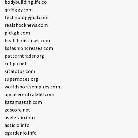
bodybuildinglife.co
qrdoggy.com
technologygud.com
realshocknews.com
pickgb.com
healthmistakes.com
ksfashiondresses.com
patterntrader.org
cnhpa.net
sitalotus.com
supernotes.org
worldsportsempires.com
updatecentral360.com
katamastah.com
zqscore.net
aseleraio.info
asticio.info
egardenio.info