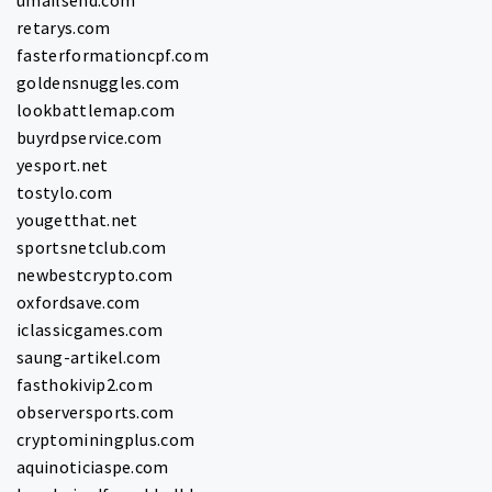
umailsend.com
retarys.com
fasterformationcpf.com
goldensnuggles.com
lookbattlemap.com
buyrdpservice.com
yesport.net
tostylo.com
yougetthat.net
sportsnetclub.com
newbestcrypto.com
oxfordsave.com
iclassicgames.com
saung-artikel.com
fasthokivip2.com
observersports.com
cryptominingplus.com
aquinoticiaspe.com