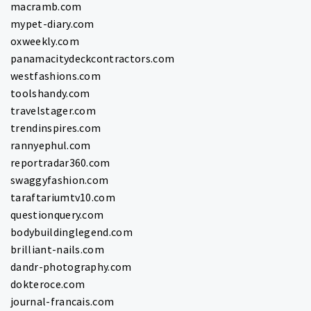
macramb.com
mypet-diary.com
oxweekly.com
panamacitydeckcontractors.com
westfashions.com
toolshandy.com
travelstager.com
trendinspires.com
rannyephul.com
reportradar360.com
swaggyfashion.com
taraftariumtv10.com
questionquery.com
bodybuildinglegend.com
brilliant-nails.com
dandr-photography.com
dokteroce.com
journal-francais.com