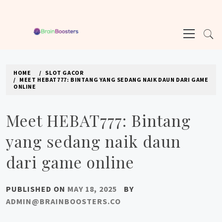
Skip
to
Primary
content
Menu
SLOT PG SOFT GACOR MALAM INI, COBA
Mainkan slot gacor PG Soft X500 malam ini dengan deposit dana untuk peluang
SLOT X500 DENGAN DEPOSIT DANA
maxwin. Kesempatan besar untuk menang setiap saat.
HOME
SLOT GACOR
MEET HEBAT777: BINTANG YANG SEDANG NAIK DAUN DARI GAME
ONLINE
Meet HEBAT777: Bintang
yang sedang naik daun
dari game online
PUBLISHED ON
MAY 18, 2025
BY
ADMIN@BRAINBOOSTERS.CO