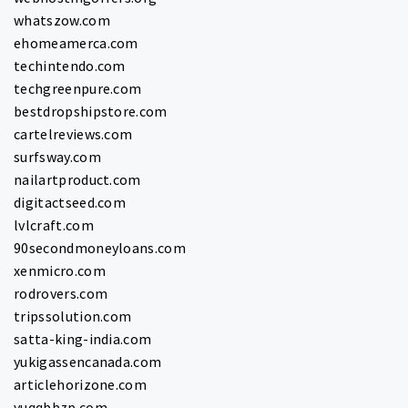
whatszow.com
ehomeamerca.com
techintendo.com
techgreenpure.com
bestdropshipstore.com
cartelreviews.com
surfsway.com
nailartproduct.com
digitactseed.com
lvlcraft.com
90secondmoneyloans.com
xenmicro.com
rodrovers.com
tripssolution.com
satta-king-india.com
yukigassencanada.com
articlehorizone.com
yuqqbbzp.com