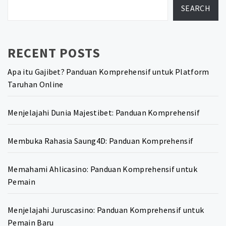
SEARCH
RECENT POSTS
Apa itu Gajibet? Panduan Komprehensif untuk Platform
Taruhan Online
Menjelajahi Dunia Majestibet: Panduan Komprehensif
Membuka Rahasia Saung4D: Panduan Komprehensif
Memahami Ahlicasino: Panduan Komprehensif untuk
Pemain
Menjelajahi Juruscasino: Panduan Komprehensif untuk
Pemain Baru