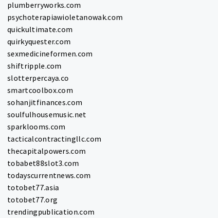
plumberryworks.com
psychoterapiawioletanowak.com
quickultimate.com
quirkyquester.com
sexmedicineformen.com
shiftripple.com
slotterpercaya.co
smartcoolbox.com
sohanjitfinances.com
soulfulhousemusic.net
sparklooms.com
tacticalcontractingllc.com
thecapitalpowers.com
tobabet88slot3.com
todayscurrentnews.com
totobet77.asia
totobet77.org
trendingpublication.com