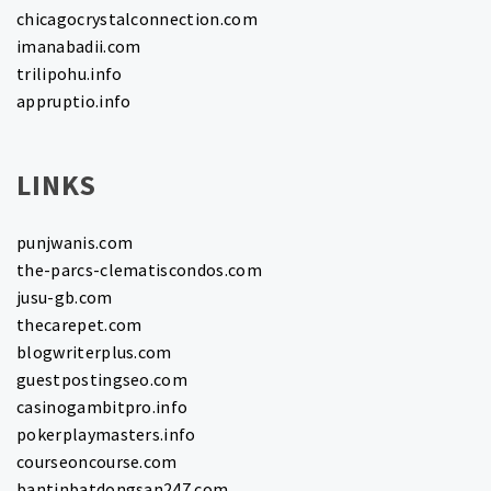
chicagocrystalconnection.com
imanabadii.com
trilipohu.info
appruptio.info
LINKS
punjwanis.com
the-parcs-clematiscondos.com
jusu-gb.com
thecarepet.com
blogwriterplus.com
guestpostingseo.com
casinogambitpro.info
pokerplaymasters.info
courseoncourse.com
bantinbatdongsan247.com