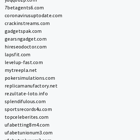
7betagents6.com
coronavirusuptodate.com
crackinstreams.com
gadgetspak.com
gearsngadget.com
hireseodoctor.com
lapsfit.com
levelup-fast.com
mytreepla.net
pokersimulations.com
replicamanufactory.net
rezultate-loto.info
splendifulous.com
sportsrecords4u.com
topceleberites.com
ufabetting8m4.com
ufabetunionum3.com