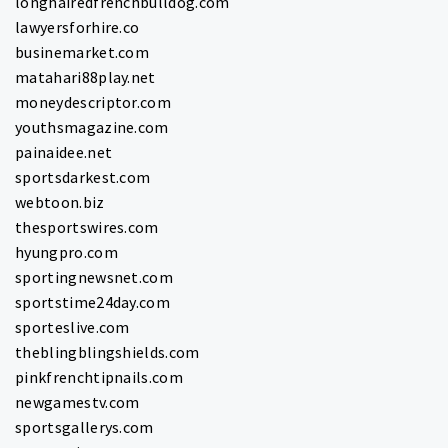
longhairedfrenchbulldog.com
lawyersforhire.co
businemarket.com
matahari88play.net
moneydescriptor.com
youthsmagazine.com
painaidee.net
sportsdarkest.com
webtoon.biz
thesportswires.com
hyungpro.com
sportingnewsnet.com
sportstime24day.com
sporteslive.com
theblingblingshields.com
pinkfrenchtipnails.com
newgamestv.com
sportsgallerys.com