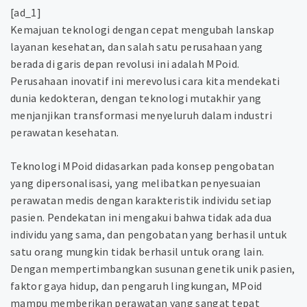
[ad_1]
Kemajuan teknologi dengan cepat mengubah lanskap
layanan kesehatan, dan salah satu perusahaan yang
berada di garis depan revolusi ini adalah MPoid.
Perusahaan inovatif ini merevolusi cara kita mendekati
dunia kedokteran, dengan teknologi mutakhir yang
menjanjikan transformasi menyeluruh dalam industri
perawatan kesehatan.
Teknologi MPoid didasarkan pada konsep pengobatan
yang dipersonalisasi, yang melibatkan penyesuaian
perawatan medis dengan karakteristik individu setiap
pasien. Pendekatan ini mengakui bahwa tidak ada dua
individu yang sama, dan pengobatan yang berhasil untuk
satu orang mungkin tidak berhasil untuk orang lain.
Dengan mempertimbangkan susunan genetik unik pasien,
faktor gaya hidup, dan pengaruh lingkungan, MPoid
mampu memberikan perawatan yang sangat tepat