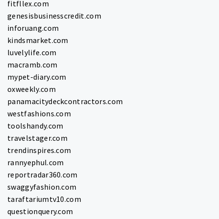
fitfllex.com
genesisbusinesscredit.com
inforuang.com
kindsmarket.com
luvelylife.com
macramb.com
mypet-diary.com
oxweekly.com
panamacitydeckcontractors.com
westfashions.com
toolshandy.com
travelstager.com
trendinspires.com
rannyephul.com
reportradar360.com
swaggyfashion.com
taraftariumtv10.com
questionquery.com