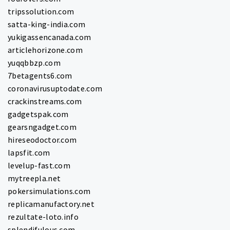
tripssolution.com
satta-king-india.com
yukigassencanada.com
articlehorizone.com
yuqqbbzp.com
7betagents6.com
coronavirusuptodate.com
crackinstreams.com
gadgetspak.com
gearsngadget.com
hireseodoctor.com
lapsfit.com
levelup-fast.com
mytreepla.net
pokersimulations.com
replicamanufactory.net
rezultate-loto.info
splendifulous.com