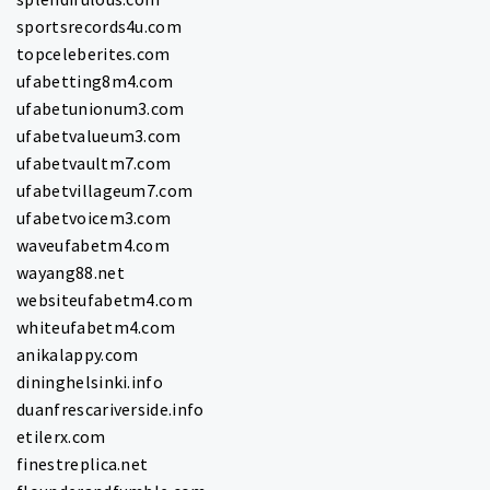
sportsrecords4u.com
topceleberites.com
ufabetting8m4.com
ufabetunionum3.com
ufabetvalueum3.com
ufabetvaultm7.com
ufabetvillageum7.com
ufabetvoicem3.com
waveufabetm4.com
wayang88.net
websiteufabetm4.com
whiteufabetm4.com
anikalappy.com
dininghelsinki.info
duanfrescariverside.info
etilerx.com
finestreplica.net