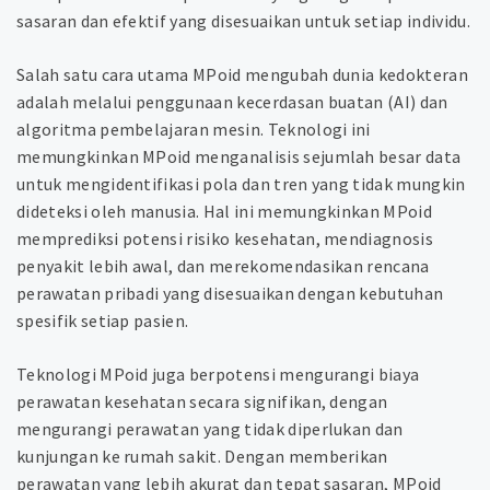
sasaran dan efektif yang disesuaikan untuk setiap individu.
Salah satu cara utama MPoid mengubah dunia kedokteran
adalah melalui penggunaan kecerdasan buatan (AI) dan
algoritma pembelajaran mesin. Teknologi ini
memungkinkan MPoid menganalisis sejumlah besar data
untuk mengidentifikasi pola dan tren yang tidak mungkin
dideteksi oleh manusia. Hal ini memungkinkan MPoid
memprediksi potensi risiko kesehatan, mendiagnosis
penyakit lebih awal, dan merekomendasikan rencana
perawatan pribadi yang disesuaikan dengan kebutuhan
spesifik setiap pasien.
Teknologi MPoid juga berpotensi mengurangi biaya
perawatan kesehatan secara signifikan, dengan
mengurangi perawatan yang tidak diperlukan dan
kunjungan ke rumah sakit. Dengan memberikan
perawatan yang lebih akurat dan tepat sasaran, MPoid