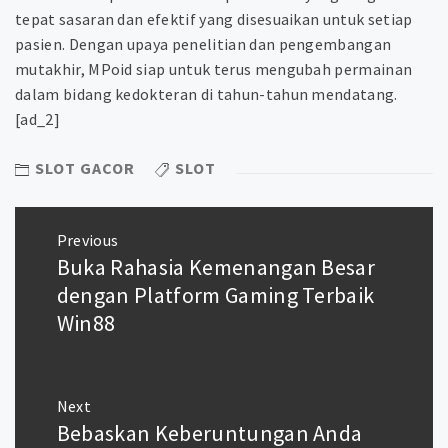
tepat sasaran dan efektif yang disesuaikan untuk setiap
pasien. Dengan upaya penelitian dan pengembangan
mutakhir, MPoid siap untuk terus mengubah permainan
dalam bidang kedokteran di tahun-tahun mendatang.
[ad_2]
SLOT GACOR
SLOT
Post
Previous
navigation
Buka Rahasia Kemenangan Besar
Previous
post:
dengan Platform Gaming Terbaik
Win88
Next
Bebaskan Keberuntungan Anda
Next