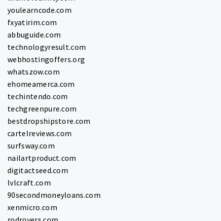
youlearncode.com
fxyatirim.com
abbuguide.com
technologyresult.com
webhostingoffers.org
whatszow.com
ehomeamerca.com
techintendo.com
techgreenpure.com
bestdropshipstore.com
cartelreviews.com
surfsway.com
nailartproduct.com
digitactseed.com
lvlcraft.com
90secondmoneyloans.com
xenmicro.com
rodrovers.com