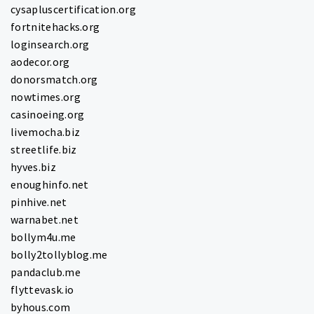
cysapluscertification.org
fortnitehacks.org
loginsearch.org
aodecor.org
donorsmatch.org
nowtimes.org
casinoeing.org
livemocha.biz
streetlife.biz
hyves.biz
enoughinfo.net
pinhive.net
warnabet.net
bollym4u.me
bolly2tollyblog.me
pandaclub.me
flyttevask.io
byhous.com