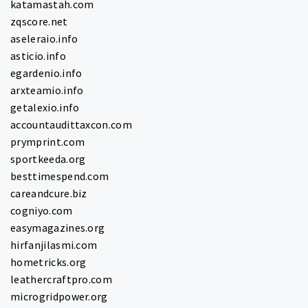
katamastah.com
zqscore.net
aseleraio.info
asticio.info
egardenio.info
arxteamio.info
getalexio.info
accountaudittaxcon.com
prymprint.com
sportkeeda.org
besttimespend.com
careandcure.biz
cogniyo.com
easymagazines.org
hirfanjilasmi.com
hometricks.org
leathercraftpro.com
microgridpower.org