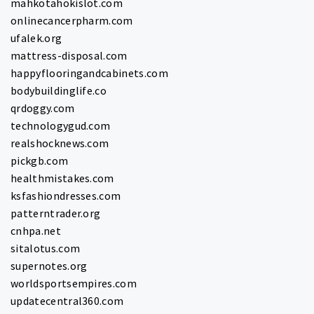
mahkotahokislot.com
onlinecancerpharm.com
ufalek.org
mattress-disposal.com
happyflooringandcabinets.com
bodybuildinglife.co
qrdoggy.com
technologygud.com
realshocknews.com
pickgb.com
healthmistakes.com
ksfashiondresses.com
patterntrader.org
cnhpa.net
sitalotus.com
supernotes.org
worldsportsempires.com
updatecentral360.com