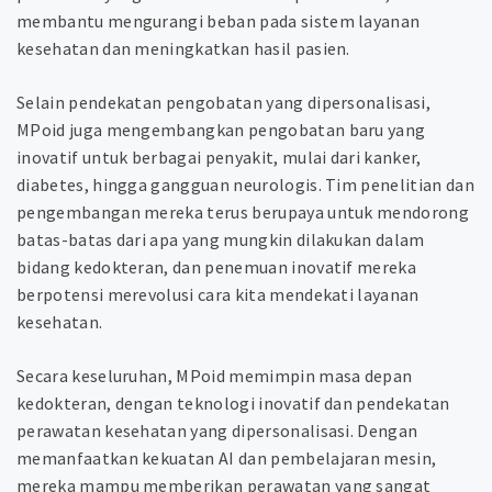
membantu mengurangi beban pada sistem layanan
kesehatan dan meningkatkan hasil pasien.
Selain pendekatan pengobatan yang dipersonalisasi,
MPoid juga mengembangkan pengobatan baru yang
inovatif untuk berbagai penyakit, mulai dari kanker,
diabetes, hingga gangguan neurologis. Tim penelitian dan
pengembangan mereka terus berupaya untuk mendorong
batas-batas dari apa yang mungkin dilakukan dalam
bidang kedokteran, dan penemuan inovatif mereka
berpotensi merevolusi cara kita mendekati layanan
kesehatan.
Secara keseluruhan, MPoid memimpin masa depan
kedokteran, dengan teknologi inovatif dan pendekatan
perawatan kesehatan yang dipersonalisasi. Dengan
memanfaatkan kekuatan AI dan pembelajaran mesin,
mereka mampu memberikan perawatan yang sangat