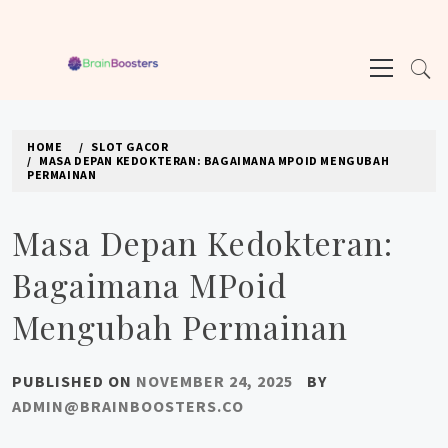
Skip
to
Primary
content
Menu
SLOT PG SOFT GACOR MALAM INI, COBA
Mainkan slot gacor PG Soft X500 malam ini dengan deposit dana untuk peluang
SLOT X500 DENGAN DEPOSIT DANA
maxwin. Kesempatan besar untuk menang setiap saat.
HOME
SLOT GACOR
MASA DEPAN KEDOKTERAN: BAGAIMANA MPOID MENGUBAH
PERMAINAN
Masa Depan Kedokteran:
Bagaimana MPoid
Mengubah Permainan
PUBLISHED ON
NOVEMBER 24, 2025
BY
ADMIN@BRAINBOOSTERS.CO