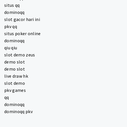
situs qq
dominoqq
slot gacor hari ini
pkv qq
situs poker online
dominoqq
qiu qiu
slot demo zeus
demo slot
demo slot
live draw hk
slot demo
pkv games
qq
dominoqq
dominoqq pkv