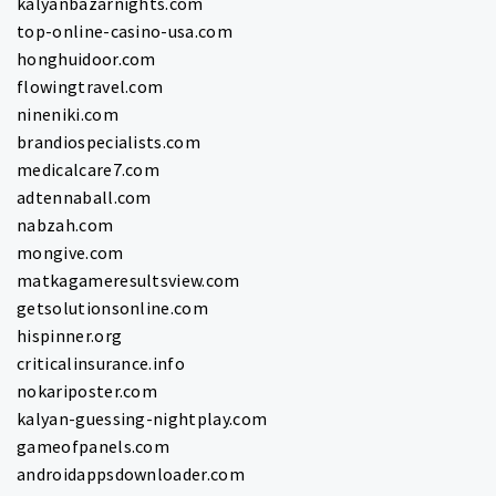
kalyanbazarnights.com
top-online-casino-usa.com
honghuidoor.com
flowingtravel.com
nineniki.com
brandiospecialists.com
medicalcare7.com
adtennaball.com
nabzah.com
mongive.com
matkagameresultsview.com
getsolutionsonline.com
hispinner.org
criticalinsurance.info
nokariposter.com
kalyan-guessing-nightplay.com
gameofpanels.com
androidappsdownloader.com