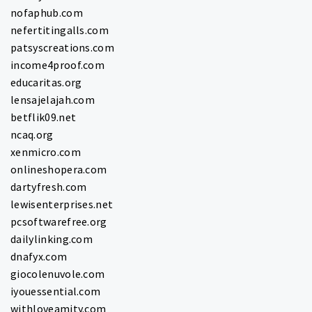
nofaphub.com
nefertitingalls.com
patsyscreations.com
income4proof.com
educaritas.org
lensajelajah.com
betflik09.net
ncaq.org
xenmicro.com
onlineshopera.com
dartyfresh.com
lewisenterprises.net
pcsoftwarefree.org
dailylinking.com
dnafyx.com
giocolenuvole.com
iyouessential.com
withloveamity.com