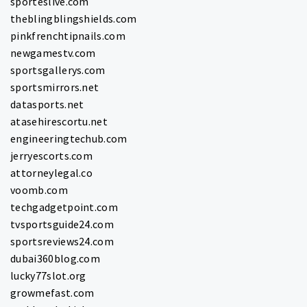
sporteslive.com
theblingblingshields.com
pinkfrenchtipnails.com
newgamestv.com
sportsgallerys.com
sportsmirrors.net
datasports.net
atasehirescortu.net
engineeringtechub.com
jerryescorts.com
attorneylegal.co
voomb.com
techgadgetpoint.com
tvsportsguide24.com
sportsreviews24.com
dubai360blog.com
lucky77slot.org
growmefast.com